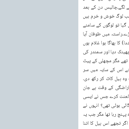
اندر تباہ کردی جائے گی وہ اس بستی کو چھوڑ کر جنگل میںجا بیٹھے اور عذاب کا انتظار کرنے لگے۔چالیس دن کے بعد 
کوئی نینوہ سے آنے والا ملا تو اس سے انہوں نے پوچھا کہ نینوہ کا کیا حال ہے اس نے بتایا کہ سب لوگ خوش و خرم ہیں 
اور بالکل خیریت کے ساتھ ہیں۔اس پر حضرت یونسؑ کو خیال گذرا کہ اگر میں نینوہ میں واپس گیا تو لوگوں کے سامنے 
مجھے شرمندگی اٹھانی پڑے گی۔چنانچہ وہ جہاز میں بیٹھ کر کسی غیر ملک کی طرف چل پڑے۔راستہ میں طوفان آیا 
اس پر انہوں نے جہاز والوں سے اصرار سے کہاکہ یہ عذاب میری وجہ سے آرہا ہے جو اپنے آقا (خدا) کا بھاگا ہوا غلام ہوں 
اس لئے مجھے سمندر میں پھینک دو۔چنانچہ بہت سے انکار کے بعد انہوں نے ان کو سمندر میں پھینک دیا اور سمندر کی 
ایک بڑی مچھلی ان کو نگل گئی اور آخر اس نے قے کر کے انہیں کنارہ پر پھینک دیا وہ ابھی زندہ تھے مگر مچھلی کے پیٹ 
میں رہنے کی وجہ سے سخت کمزور ہو چکے تھے وہاں ایک کدو کی بیل اُگی ہوئی تھی انہوںنے اس کے سایہ میں سر 
ت وہ بیل کاٹ کر رکھ دی۔
صبح جب انہوں نے بیل کو کٹا دیکھا تو جیسے انسان کی عادت میں یہ بات داخل ہے کہ وہ ناراضگی کے وقت بے جان 
چیزوںاور جانوروں کو بھی برا بھلاکہہ دیتا ہے انہوں نے بھی غصہ میں کہا کہ خدا اس کیڑے پر لعنت کرے جس نے ایسی 
آرام دہ بیل کو کاٹ دیا ہے۔اس پر حضرت یونسؑ کو الہام ہوا کہ اے یونس ! کیا یہ بیل تیری اگائی ہوئی تھی؟ انہوں نے 
عرض کیا نہیں۔اللہ تعالیٰ نے فرمایا یہ بیل تیری اگائی ہوئی نہیں تھی صرف تجھے اس سے فائدہ پہنچ رہا تھا مگر جب یہ 
بیل کٹ گئی تو تجھے کتنا غصہ آیا کہ تو نے کیڑے پر بھی لعنت کر نی شروع کر دی۔اے یونس اگر تجھے اس بیل کا اتنا 