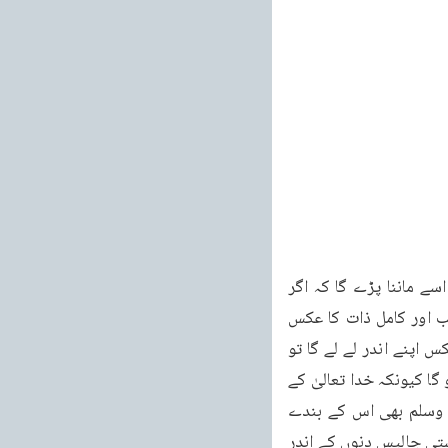
نہیں مانتا اسے ہم پہلے خدا تعالیٰ کے وجود کا قائل کریں گے۔لیکن جب وہ قائل ہو جائے گا تو اسے ماننا پڑے گا کہ اگر 
کامل اور بےعیب وجود خدا تعالیٰ کا ہے تو نیکی سوائے اس کے اور کچھ نہیں کہ ہم اس بے عیب اور کامل ذات کا عکس 
اپنے اندر پیدا کر لیں اور اس کی تصویر بن جائیں۔جب کوئی شخص خدا تعالیٰ کی صفات کا عکس اپنے اندر لے لے گا تو 
وہ تمام دنیا سے حسن سلوک کرنے لگ جائے گا اور اس کا رحم دوست اور دشمن سب پر وسیع ہو گا کیونکہ خدا تعالیٰ کے 
نزدیک سب اس کے بندے ہیں۔ابو جہل بھی اس کا بندہ ہے اور محمدرسول اللہ صلی اللہ علیہ وسلم بھی اس کے بندے 
ہیں۔یوناہ نبی کے واقعہ کو ہی دیکھ لو اللہ تعالیٰ نے حضرت یونسؑ کو الہاماً بتایا کہ نینوہ کی بستی چالیس دنوں کے اندر 