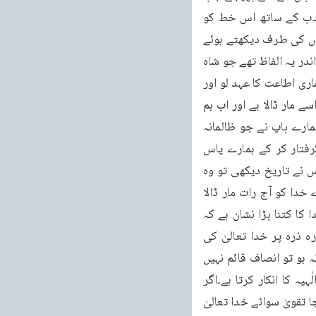
سفیر گورنر یمن کے پاس پہنچا اور ا سے خط پیش کیا تو جیسے ایرانی دستور تھا اس نے ادب کے ساتھ اس خط کو 
چوما۔مگر جب اس کی مہر دیکھی تو چونکہ وہ دوسرے بادشاہ کی مہر تھی اس نے اپنے درباریوں کی طرف دیکھتے ہوئے 
کہا وہ بات ٹھیک معلوم ہو تی ہے جو عرب کے نبی نے کہی تھی۔پھر اس نے خط کھولا تو اس کے اندر یہ الفاظ تھے جو شاہ 
ایران کے بیٹے کی طرف سے تھے کہ ہم تمہیں حکم دیتے ہیں کہ حکومت کے تمام آفیسرز سے ہماری اطاعت کا عہد لو اور 
ہم تم کو اطلاع دیتے ہیں کہ ہم نے فلاں تاریخ کو ان ظلموں کی وجہ سے جو بادشاہ کر رہا تھا اسے مار ڈالا ہے اور اب ہم 
خود بادشاہ ہیں اور ضروری ہے کہ ہماری اطاعت کا عہد لیا جائے۔اس کے بعد اس نے لکھا کہ ہمارے باپ نے جو ظالمانہ 
احکام دیئے تھے ان میں سے ایک حکم عرب کے ایک مدعیٔ نبوت کے متعلق بھی تھا کہ اسے گرفتار کر کے ہمارے پاس 
بھجوایا جائے ہم اس حکم کو بھی منسوخ کرتے ہیں اب اس کی تعمیل کی ضرورت نہیں۔جب اس نے تاریخ دیکھی تو وہ 
وہی تاریخ تھی جب رسول کریم صلی اللہ علیہ وسلم نے یہ فرمایا تھا کہ ہمارے خدا نے تمہارے خدا کو آج رات مار ڈالا 
ہے(تاریخ الرسل والملوک ذکر خروج رسل رسول اللہ الی الملوک)۔اب دیکھو یہ فَعَّالٌ لِّمَا یُرِیْدُ خدا کا کتنا بڑا نشان ہے کہ 
اس نے بیٹے کے ہاتھ سے باپ کو مروا ڈالا اور کس طرح اس سے ظاہر ہو تا ہے کہ دنیا کے ذرہ ذرہ پر خدا تعالیٰ کی 
حکومت جاری ہے۔یہی وہ عقیدہ ہے جس سے دنیا میں حقیقی عدل اور انصاف قائم ہو تا ہے یہ نہ ہو تو انصاف قائم نہیں 
ہو سکتا۔پس اللہ تعالیٰ فرماتا ہے مجھے بتاؤ تو اس شخص کا حال جو اس دنیا میں حکومت الٰہیہ کا انکار کرتا ہے۔اگر 
کوئی انکار کرے تو تم دیکھو گے کہ اسے کبھی سچا تقویٰ نصیب نہیں ہو گا۔دنیا کے پردہ پر سچا تقویٰ سوائے خدا تعالیٰ 