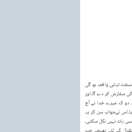
انہوں نے کہا جناب ایک بار پھر سوچ لیجئے اس کا نتیجہ ملک عرب کے لئے اچھا نہیں ہو گا یہاں سخت تباہی واقعہ ہو گی 
اور عرب کی اینٹ سے اینٹ بج جائے گی۔آپ ہمارے ساتھ چلیں گورنر نے وعدہ کیا ہے کہ وہ آپ کی سفارش کر دے گا۔اور 
آپ کو کو ئی نقصان نہیں پہنچے گا۔آپؐنے فرمایا جاؤ میں نے جو کچھ کہا ہے اپنے گورنر سے کہہ دو کہ میرے خدا نے آج 
رات تمہارے خدا کو مار دیا ہے۔اس پر وہ واپس چلے گئے اور انہوں نے گورنر کو یہ جواب سنا دیا۔اس نےجواب سن کر یہ 
یسی بات نہیں نکل سکتی۔
چودہ پندرہ دن گذرے تو ایک شاہی جہاز کے آنے کی اطلاع ملی گورنر نے اپنے سیکرٹری استقبال کے لئے بھیجے جب 