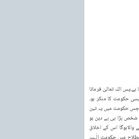
یہ حکومت اگر پیش کی جائے تو دنیا میں سوائے پاگل اور ضدی کے اور کون اس کا انکار کر سکتا ہے۔پس اللہ تعالیٰ فرماتا 
جو ایسی حکومت کا منکر ہو۔
حکومت کا اگر منکر ہو جائے تو بےشک ہو جائے غلبہ کا اگر منکر ہوجائے تو بے شک ہوجائے مگر جس حکومت میں یہ تین 
باتیں پائی جائیں اس کا کوئی منکر نہیں ہو سکتا۔اور اگر کوئی ہو تو فَذٰلِکَ الَّذِیْ یَدُعُّ الْیَتِیْمَ وہ شخص بڑا ہی بے دین ہو 
گا اور اس کے اخلاق سخت خراب ہوں گے۔اس کے مقابلہ میں جو شخص اس حکومت کوماننے والاہوگا اس کے اخلاق 
مضبوط ہو ں گے اور ا سے اپنے اعمال پر تصرّف حاصل ہوگا۔یہی وہ چیز ہے جسے اسلامی اصطلاح میں حکومت الٰہیہ 