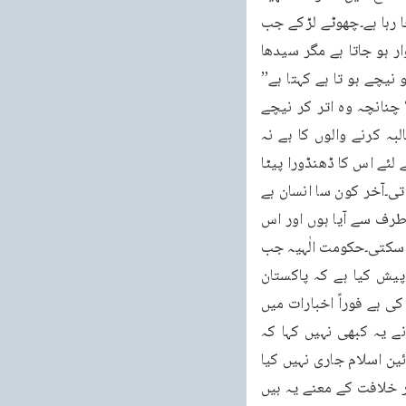
کہتے ہیں۔مگر یاد رکھنا چاہیے اس سے وہ حکومتِ الٰہیہ مراد نہیں جس کا آج کل شور مچایا جا رہا ہے۔چھوٹے لڑکے جب 
آپس میں کھیلتے ہیں تو بعض دفعہ ایک لڑکا جھک جاتا ہے اور دوسرا لڑکا اس کی پیٹھ پر سوار ہو جاتا ہے مگر سیدھا 
نہیں بلکہ الٹا۔جس طرح سکاٹس ایملشن پر مچھلی کی تصویر ہو تی ہے۔اس کے بعد وہ لڑکا جو نیچے ہو تا ہے کہتا ہے’’ 
میرے کوٹھے کون چڑھیا ‘‘۔دوسرا کہتا ہے ’’کانٹو‘‘ اس پر وہ کہتا ہے ’’اُتّر کانٹو میں چڑھاں‘‘ چنانچہ وہ اتر کر نیچے 
آجاتا ہے اور وہ لڑکاجو نیچے ہو تا ہے اوپر سوار ہو جاتا ہے۔یہی حال ان حکومت الٰہیہ کا مطالبہ کرنے والوں کا ہے نہ 
حکومت الٰہیہ ہے نہ کچھ اور محض لوگوں میں شہرت حاصل کرنے اور وزارتوں پر قبضہ کرنے کے لئے اس کا ڈھنڈورا پیٹا 
جاتا ہے۔حکومت الٰہیہ تو محض خدا تعالیٰ کی قائم کردہ ہو تی ہے بندے کی قائم کردہ نہیں ہو تی۔آخر کون سا انسان ہے 
جو اس قسم کی حکومت کو نافذ کر سکتا ہے۔سوائے اس کے جو یہ کہے کہ میں خدا تعالیٰ کی طرف سے آیا ہوں اور اس 
لئے آیا ہوں کہ دنیا میں حکومت الٰہیہ کو قائم کروں۔پھر حکومت الٰہیہ کسی ایک ملک پر نہیں ہو سکتی۔حکومت الٰہیہ جب 
بھی آئے گی ملکی حدبندی سے آزاد ہو کر آئےگی۔یہی وجہ ہے کہ میں نے اس بات کو بار بار پیش کیا ہے کہ پاکستان 
میںاس وقت آئین اسلام جاری نہیں ہو سکتا۔لیکن میں نے جب بھی کسی لیکچرمیں یہ بات بیان کی ہے فوراً اخبارات میں 
شور مچ جاتا ہے کہ ایک مذہبی آدمی ہو کر شریعت کی مخالفت کی جارہی ہے۔حالانکہ میں نے یہ کبھی نہیں کہا کہ 
شریعت اسلام پاکستان میں جاری نہیں ہو سکتی میں جو کچھ کہتا ہوں وہ یہ ہے کہ اس وقت آئین اسلام جاری نہیں کیا 
جا سکتا اور شریعت اسلام اور آئین اسلام میں فرق ہے۔آئین اسلام خلافت سے تعلق رکھتا ہے۔اور خلافت کے معنے یہ ہیں 