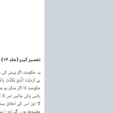
تفسیر کبیر (جلد ۱۴)
ge
ہے اَرَءَیْتَ الَّذِیْ یُک