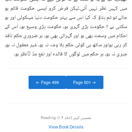
میں کہیں نظر نہیں آتی۔لیکن فرض کرو ایسی حکومت قائم ہو 
جائے تو تم بتاؤ کہ کیا اس سے بہتر حکومت دنیا میںکوئی اور ہو 
سکتی ہے ؟ حکومت بڑی گہری ہو، حکومت بڑی وسیع ہو، اس کے 
احکام میں وسعت بھی ہو اور گہرائی بھی ہو، ہر ضروری حکم نافذ 
کر رہی ہواور ساتھ ہی کوئی حکم بلا وجہ نہ ہو، غیر معقول نہ ہو، 
جبری نہ ہو، ہر حکم میں لوگوں کا فائدہ اور نفع مدّ ِنظر ہو۔
← Page
499
Page
501
→
تفسیر کبیر (جلد ۱۴)
Reading:
View Book Details