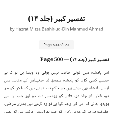
تفسیر کبیر (جلد ۱۴)
by
Hazrat Mirza Bashir-ud-Din Mahmud Ahmad
Page
500
of
651
تفسیر کبیر (جلد ۱۴)
— Page
500
اس بادشاہ میں کوئی طاقت نہیں ہوتی وہ ویسا ہی ہو تا ہے 
جیسے کسی گڑیا کو بادشاہ سمجھ لیا جائے۔اس کے مقابلہ میں 
ایسے بادشاہ بھی ہوتے ہیں جو حکم دے دیتے ہیں کہ فلاں کو مار 
دو، فلاں کو جلا دو، فلاں کو پھانسی دے دو اور جب ان سے 
پوچھا جائے کہ اس کی وجہ کیا ہے تو وہ کہتے ہیں ہماری مرضی۔
حقیقت یہ ہے کہ عربی زبان کو جب ہم الہامی مانتے ہیں تو ہمیں 