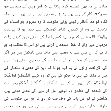
ساتھ ہی یہ بھی تسلیم کرنا پڑتا ہے کہ اس زبان کے پیچھے جو 
محرکات کام کر رہے ہیں وہ بھی مذہبی اور الہامی ہیں۔اس نقطہ 
نگاہ کو مدّ ِنظر رکھتے ہوئے حکومت کا وہ مفہوم جو اسلام کے 
نزدیک ہے وہ ان تینوں الفاظ کوملانے سے پیدا ہو تا ہے۔لغت 
والوںکا قاعدہ ہے کہ جب وہ کسی لفظ کے معنے بیان کرتے وقت 
درمیان میں واؤ کا لفظ استعمال کرتے ہیں تو اس کا مطلب یہ ہو 
تا ہے کہ ان میں سے ہر معنے اپنی ذات میں نامکمل ہیں ہاں اگر 
سب معنوں کو ملا لیا جائے تب ا س کے صحیح معنے پیدا ہوں 
گے۔اگر لغت والوں نے یہ کہنا ہو تا کہ دین کے معنے یا سلطان کے 
ہیں یا ملک کے ہیں یا حکم کے ہیں تو وہ کہتے اَلسُّلْطَانُ اَوِالْمُلْکُ 
اَوِالْـحُکْمُ مگر انہوں نے کہا ہے اَلسُّلْطَانُ وَ الْمُلْکُ وَ الْـحُکْمُ پس لغت 
کے قاعدہ کے مطابق یہ تینوں مل کر دین کے معنے دیتے ہیں۔
سُلْطَان نے تو اس بات کی وضاحت کر دی کہ ہم اس حکومت کی 
طرف اشارہ نہیں کر رہے جو رسمی ہو تی ہے اور جو محض 