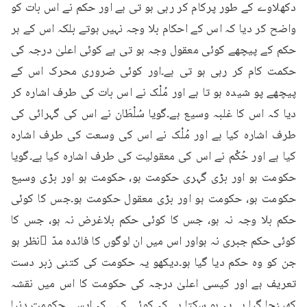
دکھلاوے کے طور پرکام کر رہی ہو تی ہے اور حکم نے اس بات کو 
واضح کر دیا کہ اس کے احکام بلا وجہ نہیں ہوتے بلکہ اس کے ہر 
حکم کے پیچھے کوئی معقول وجہ ہو تی ہے کوئی اعلیٰ درجہ کی 
حکمت کام کر رہی ہو تی ہے۔اور کوئی ضروری محرک اس کے 
پیچھے پو شیدہ ہو تا ہے اور مُلْک نے اس بات کی طرف اشارہ کر 
دیا کہ اس کا غلبہ وسیع ہے۔گویا سُلْطَان نے اس کی گہرائی کی 
طرف اشارہ کیا ہے اور مُلْک نے اس کی وسعت کی طرف اشارہ 
کیا ہے اور حُکْم نے اس کی معقولیت کی طرف اشارہ کیا ہے۔گویا 
حکومت ہو اور بڑی گہری حکومت ہو، حکومت ہو اور بڑی وسیع 
حکومت ہو، حکومت ہو اور بڑی معقول حکومت ہو۔جس کا کوئی 
حکم بلا وجہ نہ ہو، جس کا کوئی حکم بلاغرض نہ ہو، جس کا 
کوئی حکم جبری نہ ہواور اس میں ان لوگوں کا فائدہ مدّ ِنظر ہو 
جن کو وہ حکم دیا گیا ہو۔دیکھو یہ حکومت کی کتنی زبر دست 
تعریف ہے اور کیسی اعلیٰ درجہ کی حکومت کا اس میں نقشہ 
کھینچا گیا ہے یہ ہو سکتا ہے کہ کوئی کہے کہ ایسی حکومت دنیا 