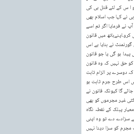
ڈالوں ؟ رسول کریم صلی اللہ علیہ وسلم نے فرمایا ہر گز نہیں۔اس نے کہا یا رسول اللہ ! اسلام تو ا س کے لئے قتل ہی کی 
سزا تجویز کرتا ہے (اس وقت تک ابھی رجم پر ہی عمل ہوتاتھا ) آپ نے فرمایا ٹھیک ہے۔اس صحابی نے کہا جب اسلام بھی 
اس کے لئے یہی سزا تجویز کرتا ہے تو اگر میں خود ہی اسے مارڈالوں تو اس میں کیا حرج ہے ؟ آپ نے فرمایا اگر تم اسے 
مارو گے تو تم قاتل سمجھے جاؤگے تم اسے قاضی کے پاس لے جاؤ اور اس کے سامنے مقدمہ پیش کرو۔اپنےہاتھ میں قانون 
لینے کا تمہیں اختیار نہیں(بخاری کتاب الطلاق باب اللعان و من طلق بعد اللعان)۔غرض جو قانون گورنمنٹ نے بنایا ہے اس 
میں گورنمٹ کے قاضی کا فیصلہ لینا ضروری ہو گا۔ورنہ اس سے امن نہیں بلکہ فساد اور بدامنی پیدا ہو گی یا جو قانون 
سوسائٹی نے بنایا ہے اس میں سوسائٹی کا قاضی فیصلہ کرے گا یا پنچ وغیرہ کریں گے ہر ایک کو حق نہیں کہ وہ قانون 
کو اپنے ہاتھ میں لے اور مجرم کو سزاد ینی شروع کر دے۔ہزاروںہزار دفعہ انسان یہ سمجھتا ہے کہ دوسرے پر الزام ثابت 
ہے مگر قاضی کہتا ہے کہ الزام ثابت نہیں اور اس کی وجہ یہ ہے کہ قانون یہ کہتا ہے کہ اگر اس اس طرح جرم ثابت ہو 
تب دوسرا شخص مجرم ثابت ہو گا اور اگر اس طرح جرم ثابت نہیں ہو گا تو اسے بَری قرار دیا جائے گا کیونکہ قانون نے 
غیرمجرموں کو بچانے کے لئے ثبوت کے معیارزیادہ سخت تجویز کئے ہوئے ہیں۔اگر نرم ہوتے تو کئی غیر مجرموں کو بھی 
لوگ پھنسا دیتے۔پس قانون نے نا کردہ گناہ لوگوں کو سزا سے محفوظ رکھنے کے لئے ثبوت کے معیار پبلک کے نقطہ نگاہ 
کے مقابلہ میں زیادہ سخت رکھے ہوئے ہوتے ہیں۔اگر پبلک کو یہ اختیار ہو تا کہ وہ جس کو چاہے سزادے دے تو وہ اپنی 
ناتجربہ کاری کے ماتحت کئی غیر مجرموں کو بھی سزا دے دیتی۔بہر حال قانون کا منشا صرف مجرم کو سزا دینا نہیں 