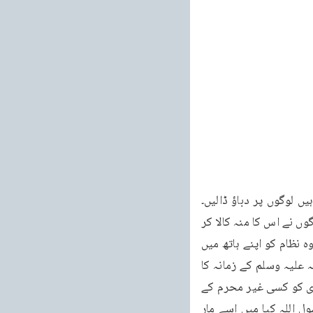
 لوگوں پر دباؤ ڈالیں۔
ابھی سِوَل میں مَیں نے پڑھا ہے کہ راولپنڈی یا لائل پور میں ایک شخص نے روزہ نہیں رکھا تھا لوگوں نے اس کا منہ کالا کر 
کے تمام بازار میں پھرایا۔اب اگر وہ شخص احتجاج کرے کہ پبلک کو اس بات کا کیا حق ہے کہ وہ نظام کو اپنے ہاتھ میں 
لے تو یہ بالکل ٹھیک ہو گا پبلک کو ہر گز اس قسم کا کوئی حق نہیں۔خود رسول کریم صلی اللہ علیہ وسلم کے زمانہ کا 
واقعہ ہے ایک شخص آپ کی خدمت میں حاضر ہوا اور اس نے کہا یا رسول اللہ اگر میں اپنی بیوی کو کسی غیر محرم کے 
پاس ایسی حالت میں بیٹھا دیکھوں جس کے معنے یہ ہوں کے وہ شخص زنا کر رہا ہے تو یا رسول اللہ کیا میں اسے مار 