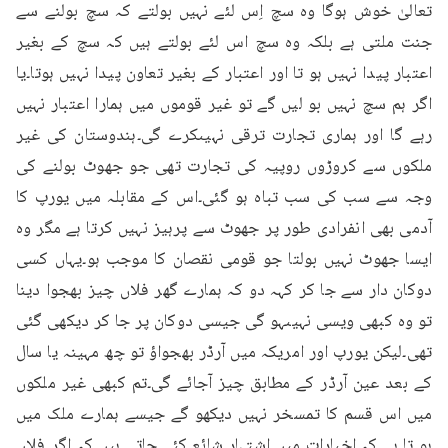
تعالیٰ خوش ہوگا وہ سچ اِس لئے نہیں بولتے کہ سچ بولنے سے 
جنت ملتی ہے بلکہ وہ سچ اس لئے بولتے ہیں کہ سچ کے بغیر 
اعتبار پیدا نہیں ہو تا اور اعتبار کے بغیر تعاون پیدا نہیں ہوتا۔یا 
اگر ہم سچ نہیں بو لیں گے تو غیر قوموں میں ہمارا اعتبار نہیں 
رہے گا اور ہماری تجارت ترقی نہیںکرے گی۔ہندوستان کی غیر 
ملکوں سے کروڑوں روپیہ کی تجارت تھی جو جھوٹ بولنے کی 
وجہ سے سب کی سب تباہ ہو گئی۔اس کے مقابلہ میں یورپ کا 
آدمی بھی انفرادی طور پر جھوٹ سے پرہیز نہیں کرتا ہے مگر وہ 
ایسا جھوٹ نہیں بولتا جو قومی نقصان کا موجب ہو۔یہاں کسی 
دوکان دار سے جا کر کہہ دو کہ ہمارے گھر فلاں چیز بھجوا دینا 
تو وہ کبھی ویسی نہیںہو گی جیسی دوکان پر جا کر دیکھی گئی 
تھی۔لیکن یورپ اور امریکہ میں آرڈر بھجواؤ تو چھ مہینہ یا سال 
کے بعد عین آرڈر کے مطابق چیز آجائے گی۔تم کبھی غیر ملکوں 
میں اس قسم کا تمسخر نہیں دیکھو گے جیسے ہمارے ملک میں 
ہو تا ہے کہ اخبارات میں اشتہار شائع کئے جاتے ہیں کہ اگر فلاں 