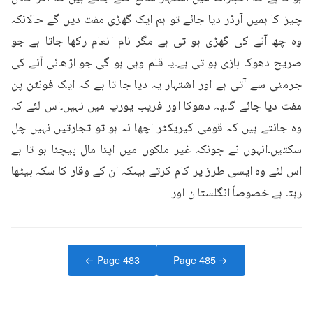
چیز کا ہمیں آرڈر دیا جائے تو ہم ایک گھڑی مفت دیں گے حالانکہ 
وہ چھ آنے کی گھڑی ہو تی ہے مگر نام انعام رکھا جاتا ہے جو 
صریح دھوکا بازی ہو تی ہے۔یا قلم وہی ہو گی جو اڑھائی آنے کی 
جرمنی سے آتی ہے اور اشتہار یہ دیا جا تا ہے کہ ایک فونٹن پن 
مفت دیا جائے گا۔یہ دھوکا اور فریب یورپ میں نہیں۔اس لئے کہ 
وہ جانتے ہیں کہ قومی کیریکٹر اچھا نہ ہو تو تجارتیں نہیں چل 
سکتیں۔انہوں نے چونکہ غیر ملکوں میں اپنا مال بیچنا ہو تا ہے 
اس لئے وہ ایسی طرز پر کام کرتے ہیںکہ ان کے وقار کا سکہ بیٹھا 
رہتا ہے خصوصاً انگلستا ن اور
← Page
483
Page
485
→