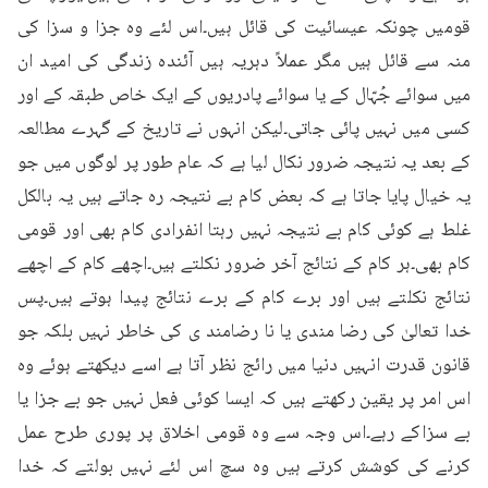
قومیں چونکہ عیسائیت کی قائل ہیں۔اس لئے وہ جزا و سزا کی 
منہ سے قائل ہیں مگر عملاً دہریہ ہیں آئندہ زندگی کی امید ان 
میں سوائے جُہّال کے یا سوائے پادریوں کے ایک خاص طبقہ کے اور 
کسی میں نہیں پائی جاتی۔لیکن انہوں نے تاریخ کے گہرے مطالعہ 
کے بعد یہ نتیجہ ضرور نکال لیا ہے کہ عام طور پر لوگوں میں جو 
یہ خیال پایا جاتا ہے کہ بعض کام بے نتیجہ رہ جاتے ہیں یہ بالکل 
غلط ہے کوئی کام بے نتیجہ نہیں رہتا انفرادی کام بھی اور قومی 
کام بھی۔ہر کام کے نتائج آخر ضرور نکلتے ہیں۔اچھے کام کے اچھے 
نتائج نکلتے ہیں اور برے کام کے برے نتائج پیدا ہوتے ہیں۔پس 
خدا تعالیٰ کی رضا مندی یا نا رضامند ی کی خاطر نہیں بلکہ جو 
قانون قدرت انہیں دنیا میں رائج نظر آتا ہے اسے دیکھتے ہوئے وہ 
اس امر پر یقین رکھتے ہیں کہ ایسا کوئی فعل نہیں جو بے جزا یا 
بے سزاکے رہے۔اس وجہ سے وہ قومی اخلاق پر پوری طرح عمل 
کرنے کی کوشش کرتے ہیں وہ سچ اس لئے نہیں بولتے کہ خدا 