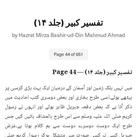
تفسیر کبیر (جلد ۱۴)
by
Hazrat Mirza Bashir-ud-Din Mahmud Ahmad
Page
44
of
651
تفسیر کبیر (جلد ۱۴)
— Page
44
میں نہیں بلکہ زمین اور آسمان کے درمیان ایک بہت بڑی کرسی پر 
بیٹھے ہوئے۔اسی طرح بخاری اور بعض دوسری کتب احادیث میں 
ذکر آتا ہے کہ بعض دفعہ جبریل ظاہر ہوئے اور انہوں نے رسول 
کریم صلی اللہ علیہ وسلم سے اس طرح بالمشافہ باتیں کیں جس 
طرح ایک دوست دوسرے دوست سے ہم کلام ہوتا ہے۔غرض 
جبریل کسی نہ کسی صورت میں متشکل ہوکر رسول کریم صلی 