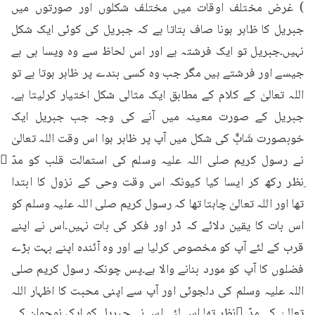
) غرض مختلف اوقات میں مختلف شکلوں اور صورتوں میں 
جبریل کا ظاہر ہونا صاف بتاتا ہے کہ جبریل کی کوئی ایک شکل 
نہیں۔جبریل تو ایک فرشتہ ہے اور اس لحاظ سے وہ ویسا ہی ہے 
جیسے اور فرشتے ہیں مگر جب وہ کسی بندے پر ظاہر ہوتا ہے تو 
اللہ تعالیٰ کے کلام کے مطابق ایک مثالی شکل اختیار کرلیتا ہے۔
جبریل کے صورت معینہ میں آنے کی وجہ جب جبریل ایک 
خوبصورت شَابٌّ کی شکل میں آپ پر ظاہر ہوا اس وقت اللہ تعالیٰ 
نے رسول کریم صلی اللہ علیہ وسلم کی استمالت قلب کو مدّ 
ِنظر رکھ کر ایسا کیا کیونکہ اس وقت وحی کے نزول کا ابتدا 
تھا اور اللہ تعالیٰ چاہتا تھا کہ رسول کریم صلی اللہ علیہ وسلم کو 
اس بات کا یقین دلائے کہ ڈر اور فکر کی بات نہیں۔اس نے اپنے 
قرب کے لئے آپ کو مخصوص کرلیا ہے اور وہ آئندہ اپنے بہت بڑے 
فضلوں کا آپ کو مورد بنانے والا ہے۔پس چونکہ رسول کریم صلی 
اللہ علیہ وسلم کی دلجوئی اور آپ سے اپنی محبت کا اظہار اللہ 
تعالیٰ کے مدّ ِنظر تھا اس لئے اس نے جبریل کو ایک نوجوان کی 