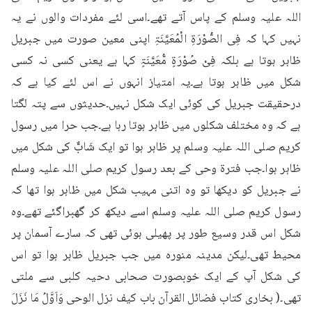
اللہ علیہ وسلم کے پاس آتے تھے۔اسی لئے مفردات والوں نے یہ 
نہیں کہا کہ فِی الصُّوْرَۃِ الْمُعَیَّنَۃِ اپنی معین صورت میں جبریل 
ظاہر ہوتا ہے بلکہ فِیْ صُوْرَۃٍ مُّعَیَّنَۃٍ کہا ہے یعنی کسی نہ کسی 
شکل میں ظاہر ہوتا ہے۔یہ امتیاز انہوں نے اس لئے کیا ہے کہ 
درحقیقت جبریل کی کوئی ایک شکل نہیں۔حدیثوں سے پتہ لگتا 
ہے کہ وہ مختلف شکلوں میں ظاہر ہوتا رہا ہے۔جب حرا میں رسول 
کریم صلی اللہ علیہ وسلم پر ظاہر ہوا تو ایک شَابٌّ کی شکل میں 
ظاہر ہوا۔جب فترۃ وحی کے بعد رسول کریم صلی اللہ علیہ وسلم 
نے جبریل کو دیکھا تو وہ اتنی مہیب شکل میں ظاہر ہوا تھا کہ 
رسول کریم صلی اللہ علیہ وسلم اسے دیکھ کر گھبراگئے تھے۔وہ 
شکل اس قدر وسیع طور پر پھیلی ہوئی تھی کہ سارے آسمان پر 
محیط تھی۔لیکن مدینہ منورہ میں جب جبریل ظاہر ہوا تو اس 
کی شکل آپ کے ایک خوبصورت صحابی دحیہ کلبی سے ملتی 
تھی۔( بخاری کتاب فضائل القرآن باب کیف نزل الوحی وَاَوَّلُ مَا نَزَلَ 