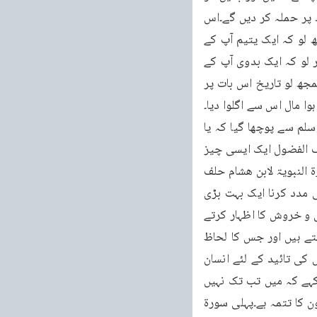
مست اونٹ کھڑے ہیں اور مجھے یوں معلوم ہوا کہ اگر میں نے انکار کیا تو یہ دونوں اونٹ مجھ پر حملہ کر دیں گے۔اس 
لئے میں ڈرا اور میں نے روپیہ لاکر دے دیا۔بہرحال یہ ایک تاریخی واقعہ ہے۔اب خواہ یہ سمجھ لو کہ ایک یتیم آپ کے 
پاس سفارش کے لئے آیا اور آپ اس کے ساتھ چل پڑے اور خواہ اس واقعہ کو درست تسلیم کر لو کہ ایک بدوی آپ کے 
پاس آیا اور آپ اس کی رقم دلوانے کے لئے ابوجہل کے پاس گئے۔ان دونوں میں سے کوئی بات سمجھ لو تاریخ اس بات پر 
وا مال اس سے اگلوا دیا۔
مذکورہ بالا معاہدہ کے بارہ میں احادیث میں آتا ہے کہ ایک دفعہ رسول کریم صلی اللہ علیہ وسلم سے پوچھا گیا کہ یا 
رسول اللہ کیا جاہلیت کی کوئی بات ایسی ہے جسے آپ پسند فرماتے ہوں؟ آپ نے فرمایا ہاں حلف الفضول ایک ایسی چیز 
تھی کہ آج میں اسے اسلام میں بھی پسند کرتا ہوں۔پھر آپ نے فرمایا لَوْ دُعِیْتُ الْاٰنَ لَاَجَبْتُ(السیرۃ النبویۃ لابن ھشام حلف 
الفضول)۔اگر اب بھی میں اس کی طرف بلایا جاؤں تو میں اس میں ضرور حصہ لوں۔مظلوم کی مدد کرنا ایک بہت بڑی 
قیمتی چیز ہے مگر افسوس کہ مسلمانوں میں سے اب یہ بالکل مٹ گئی ہے۔وہ یوں تو بڑے جوش و خروش کا اظہار کرتے 
ہیں مگر غریبوں کی مدد کرنے کے لئے تیار نہیں ہوتے۔لوگ ایک دوسرے کے منہ کی طرف دیکھتے ہیں اور جس کا لحاظ 
ہوتا ہے اس کی طرف داری کرتے ہیں حالانکہ اصل تقویٰ یہ ہے کہ جس کا حق مارا جارہا ہو اس کی تائید کے لئے انسان 
کھڑا ہو جائے اور اس کا حق دلوانے کے لئے دوسرے کے دروازہ پر دھرنا مار کر بیٹھ جائے اور کہے کہ میں تب تک نہیں 
ہلوں گا جب تک اس کا حق اسے نہ دلوا لوں۔ترتیب سورۃ یہ سورۃ دراصل پہلی سورۃ کے مضمون کا تتمہ ہے۔پہلی سورۃ 