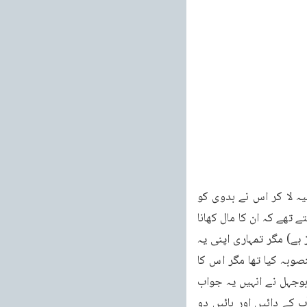
کہ آپ اس کی رقم اسے دے دیں۔اس نے کہا اچھا میں ابھی لاتا ہوں۔چنانچہ وہ اندر گیا اور روپیہ لا کر اس نے بدوی کو 
دے دیا۔جب اس کے دوستوں کو یہ بات معلوم ہوئی تو انہوں نے اسے طعنہ دیا کہ تم تو ہمیں کہتے تھے کہ ان کا مال کھانا 
جائز ہے (جیسے آج کل بعض مولوی کہتے ہیں کہ احمدیوں کا مال لوٹ لینا اور اسے کھاجانا جائز ہے) مگر تمہاری اپنی یہ 
حالت ہے کہ روپیہ فوراً لا کر دے دیا۔تم نے یہ کیا کیا۔ہم نے تو اس کو ذلیل کرنے کے لئے یہ منصوبہ کیا تھا مگر اس کا 
نتیجہ یہ نکلا کہ الٹاہم ذلیل ہو گئے۔جب دوستوں نے اسے یہ طعنہ دیا تو روایتوں میں آتا ہے ابوجہل نے انہیں یہ جواب 
دیا کہ خدا کی قسم جب محمد ( صلی اللہ علیہ وسلم ) میرے پاس آئے تو میں نے دیکھا کہ آپ کے دائیں اور بائیں دو 