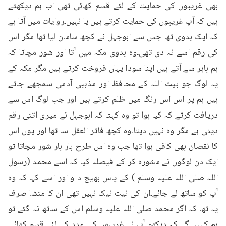
بھی غریبوں کی حمایت کے لئے قسم کھائی تھی اب ہم دیکھتے 
ہیں کہ آپ غریبوں کی حمایت کرتے ہیں یا نہیں۔روایات میں آتا ہے 
کہ ایک بدوی تھا جس سے ابوجہل نے کچھ سامان لیا تھا مگر اس 
کی رقم اسے نہ دی تھی۔وہ بدوی مکہ میں آتا اور شور مچاتا کہ 
ہم باہر سے آتے ہیں اپنا سودا یہاں فروخت کرتے ہیں مگر مکہ کے 
یہ لوگ جو بیت اللہ کے محافظ اور مذہبی آدمی سمجھے جاتے 
ہیں ہم پر اس اس رنگ میں ظلم کرتے ہیں اور جب لوگ اس سے 
دریافت کرتے کہ کیا ہوا تو وہ کہتا کہ ابوجہل نے میری اتنی رقم 
دینی ہے مگر وہ نہیں دیتا۔وہ کچھ فاتر العقل سا تھا اور یوں اس 
کا نقصان بھی کافی ہوا تھا جب وہ اس طرح بار بار شور مچاتا تو 
ایک دن لوگوں نے مشورہ کر کے فیصلہ کیا کہ اسے محمد (رسول 
اللہ صلی اللہ علیہ وسلم ) کے پاس بھیج د و اور اسے کہا کہ وہ 
آپ کو ساتھ لے جائے۔ان کی نیت نیک نہیں تھی ان کا منشا صرف 
یہ تھا کہ اگر محمد صلی اللہ علیہ وسلم اس کے ساتھ نہ گئے تو 
ہم کہیں گے کہ دیکھو آپ نے غریبوں کی مدد کے لئے قسم کھائی 