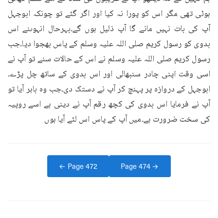
ہوئی تھی مگر اس کو پورا نہ کیا اور اگر گئے تو چونکہ ابوجہل 
آپ کی بات نہیں مانے گا آپ ذلیل ہوں گے۔بہرحال انہوںنے اس 
بدوی کو رسول کریم صلی اللہ علیہ وسلم کے پاس بھجوا دیا۔جب 
رسول کریم صلی اللہ علیہ وسلم نے اس کے حالات سنے تو آپ نے 
اسی وقت اپنی چادر سنبھالی اور اس بدوی کے ساتھ چل پڑے۔
ابوجہل کے دروازہ پر پہنچ کر آپ نے دستک دی۔جب وہ باہر آیا تو 
آپ نے فرمایا اس بدوی کی کچھ رقم آپ نے دینی ہے اسے روپیہ 
کی سخت ضرورت ہے۔میں آپ کے پاس اس لئے آیا ہوں
← Page
472
Page
474
→