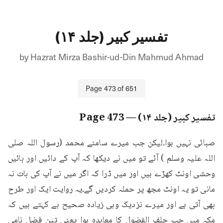
تفسیر کبیر (جلد ۱۴)
by
Hazrat Mirza Bashir-ud-Din Mahmud Ahmad
Page
473
of
651
تفسیر کبیر (جلد ۱۴)
— Page
473
صبائی نہیں ہوا۔لیکن جب میرے سامنے محمد (رسول اللہ صلی 
اللہ علیہ وسلم ) آئے تو میں نے دیکھا کہ آپ کے دائیں اور بائیں 
وحشی اونٹ کھڑے ہیں اور میں ڈرا کہ اگر میں نے آپ کی بات نہ 
مانی تو یہ اونٹ مجھ پر حملہ کردیں گے۔یہ روایت ایک اور طرح 
بھی آتی ہے اور میرے نزدیک وہی زیادہ صحیح ہے کہتے ہیں کہ 
مکہ میں جب حلف الفضول کا معاہدہ ہوا یعنی تین فضل نامی 