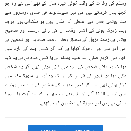
وسلم کی وفا ت کے وقت کوئی تیرہ سال کے تھے اس لئے وہ جو 
کچھ بیان فرماتے ہیں اس میں سےننانوے فی صدی دوسروں سے 
سنا ہوتاہے جس میں غلطی کا امکان بھی ہو سکتاہے۔یوں بوجہ 
بہت زیرک ہونے کے اکثر اوقات ان کی رائے درست اور صحیح 
ہوتی ہے۔زمانۂ نزول کےمتعلق بعض دفعہ صحابہ اور تابعین نے 
اس امر سے بھی دھوکا کھایا ہے کہ اگر کسی آیت کے بارہ میں 
خود نبی کریم صلی اللہ علیہ وسلم نے یا کسی صحابی نے یہ کہہ 
دیا کہ یہ فلاں شخص کے بارہ میں نازل ہوئی تھی اگر وہ شخص 
مکی تھا تو انہوں نے قیاس کر لیا کہ وہ آیت یا سورۃ مکہ میں 
نازل ہوئی تھی اور اگر کسی مدینہ کے شخص کے بارہ میں روایت 
میں ایسے الفاظ آئے تو انہوںنے سمجھ لیا کہ وہ آیت یا سورۃ 
مدنی ہے۔پس اس سورۃ کے مضمون کو دیکھتے