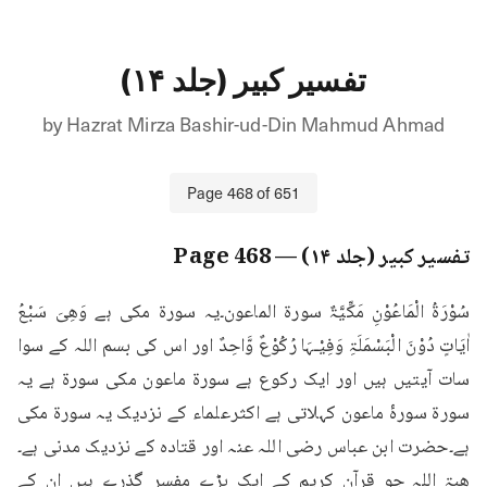
تفسیر کبیر (جلد ۱۴)
by
Hazrat Mirza Bashir-ud-Din Mahmud Ahmad
Page
468
of
651
تفسیر کبیر (جلد ۱۴)
— Page
468
سُوْرَۃُ الْمَاعُوْنِ مَکِّیَّۃٌ سورۃ الماعون۔یہ سورۃ مکی ہے وَھِیَ سَبْعُ 
اٰیَاتٍ دُوْنَ الْبَسْمَلَۃِ وَفِیْـہَا رُکُوْعٌ وَّاحِدٌ اور اس کی بسم اللہ کے سوا 
سات آیتیں ہیں اور ایک رکوع ہے سورۃ ماعون مکی سورۃ ہے یہ 
سورۃ سورۂ ماعون کہلاتی ہے اکثرعلماء کے نزدیک یہ سورۃ مکی 
ہے۔حضرت ابن عباس رضی اللہ عنہ اور قتادہ کے نزدیک مدنی ہے۔
ھبۃ اللہ جو قرآن کریم کے ایک بڑے مفسر گذرے ہیں ان کے 