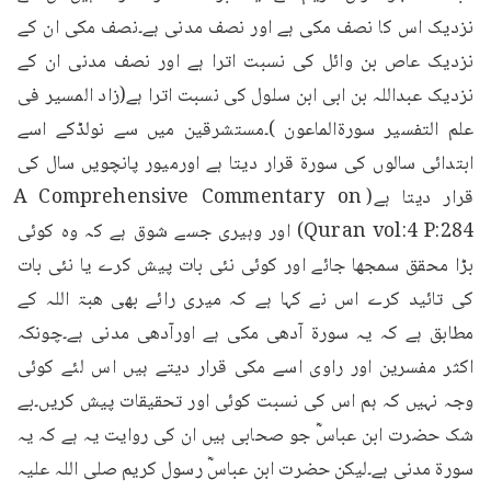
نزدیک اس کا نصف مکی ہے اور نصف مدنی ہے۔نصف مکی ان کے 
نزدیک عاص بن وائل کی نسبت اترا ہے اور نصف مدنی ان کے 
نزدیک عبداللہ بن ابی ابن سلول کی نسبت اترا ہے(زاد المسیر فی 
علم التفسیر سورۃالماعون )۔مستشرقین میں سے نولڈکے اسے 
ابتدائی سالوں کی سورۃ قرار دیتا ہے اورمیور پانچویں سال کی 
قرار دیتا ہے(A Comprehensive Commentary on 
Quran vol:4 P:284) اور وہیری جسے شوق ہے کہ وہ کوئی 
بڑا محقق سمجھا جائے اور کوئی نئی بات پیش کرے یا نئی بات 
کی تائید کرے اس نے کہا ہے کہ میری رائے بھی ھبۃ اللہ کے 
مطابق ہے کہ یہ سورۃ آدھی مکی ہے اورآدھی مدنی ہے۔چونکہ 
اکثر مفسرین اور راوی اسے مکی قرار دیتے ہیں اس لئے کوئی 
وجہ نہیں کہ ہم اس کی نسبت کوئی اور تحقیقات پیش کریں۔بے 
شک حضرت ابن عباسؓ جو صحابی ہیں ان کی روایت یہ ہے کہ یہ 
سورۃ مدنی ہے۔لیکن حضرت ابن عباسؓ رسول کریم صلی اللہ علیہ 