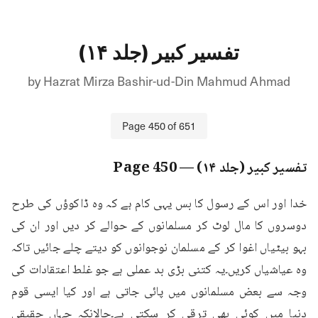
تفسیر کبیر (جلد ۱۴)
by
Hazrat Mirza Bashir-ud-Din Mahmud Ahmad
Page
450
of
651
تفسیر کبیر (جلد ۱۴)
— Page
450
خدا اور اس کے رسول کا بس یہی کام ہے کہ وہ ڈاکوؤں کی طرح 
دوسروں کا مال لوٹ کر مسلمانوں کے حوالے کر دیں اور ان کی 
بہو بیٹیاں اغوا کر کے مسلمان نوجوانوں کو دیتے چلے جائیں تاکہ 
وہ عیاشیاں کریں۔یہ کتنی بڑی بد عملی ہے جو غلط اعتقادات کی 
وجہ سے بعض مسلمانوں میں پائی جاتی ہے اور کیا ایسی قوم 
دنیا میں کوئی بھی ترقی کر سکتی ہے۔حالانکہ جہاں حقیقی 