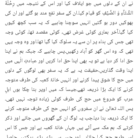
نے ان کے دلوں میں جو ایلاف کیا اور اس کے نتیجہ میں رِحْلَةَ 
الشِّتَآءِ وَ الصَّيْفِ کو قیام کیا۔ان کے سفر نفع مند ہو گئے اور ان کی 
بھوکیں دور ہو گئیں انہیں سوچنا چاہیے کہ یہ سب کچھ کیوں 
کیا گیا۔آخر ہماری کوئی غرض تھی، کوئی مقصد تھا، کوئی وجہ 
تھی جس کی بناء پر ان سے یہ سلوک کیا گیا تھا۔اور وہ وجہ یہی 
تھی کہ وہ اس گھر کو آباد رکھیں۔پس چاہیے کہ جبکہ ہم نے اپنا 
حق ادا کر دیا ہے تو یہ بھی اپنا حق ادا کریں اور عبادتِ الٰہی میں 
اپنا وقت گذاریں۔حقیقت یہ ہے کہ یہ سفر بھی لوگوں کے دلوں 
میں حج کا شوق پیدا کرنے اور انہیں خانۂ کعبہ کی طرف متوجہ 
کرنے کا ایک بڑا ذریعہ تھے۔جیسا کہ میں اوپر بتا چکا ہوں اہلِ 
عرب کو شروع میں حج کی طرف کوئی زیادہ توجہ نہیں تھی۔
پس اللہ تعالیٰ نے ان سفروں کو انہیں حج کی طرف متوجہ کرنے 
کا ایک ذریعہ بنا دیا۔جب یہ لوگ ان کے گھروں میں جاتے اور ذکر 
کرتے کہ ہم مکہ سے آئے ہیں جہاں خانۂ کعبہ ہے اور جس کا اس 
اس طرح حج کیا جاتاہے اور جس سے بڑی بڑی برکتیں حاصل 