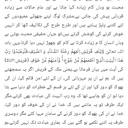
محبت ہو وہاں کام زیادہ کیا جاتا ہے اور عام حالات سے زیادہ 
قربانی پیش کی جاتی ہے۔مشرک لوگ اپنے جھوٹے معبودوں کے 
لئے کتنے پاپڑ بیلتے ہیں اور طرح طرح کی تکالیف اٹھا کر انہیں 
خوش کرنے کی کوشش کرتے ہیں۔تو جہاں حقیقی محبت ہوتی ہے 
وہاں انسان کا م زیادہ کرتا ہے کام کو چھوڑ نہیں دیا کرتا۔یہی بات 
اللہ تعالیٰ لِاِيْلٰفِ قُرَيْشٍ۔اٖلٰفِهِمْ رِحْلَةَ الشِّتَآءِ وَ الصَّيْفِ۔فَلْيَعْبُدُوْا رَبَّ 
هٰذَا الْبَيْتِ۔الَّذِيْۤ اَطْعَمَهُمْ مِّنْ جُوْعٍ١ۙ۬ وَّاٰمَنَهُمْ مِّنْ خَوْفٍ (قريش:۲تا۵) 
کی آیت میں بیان فرماتا ہے۔یعنی مکہ کے قریش اگر یہ سمجھتے 
ہیں کہ ہم نے ان پر مہربانی کی، ان کے لئے امن قائم کیا، ان کی 
بھوک کو دور کیا اور ان کے لئے ہر قسم کے خطرات کو دنیا سے ہٹا 
دیا تو ان کو چاہیے تھا کہ وہ رب البیت کی عبادت بھی کرتے۔مگر 
ایک طرف تو یہ مانتے ہیں کہ خدا نے ان کے خوف کو دور کیا، 
خدا نے ان کی بھوک کو دور کرنے کے سامان مہیا کئے مگر دوسری 
طرف یہ اتنے نکمے ہو گئے ہیں کہ ہماری عبادت تک نہیں کرتے۔ہم 