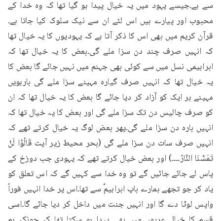
سے ہے۔جیسے یہود میں یہ خیال پیدا ہو گیا تھا کہ وہ خدا کے 
محبوب اور پیارے ہیں اس لئے ان سے نیک سلوک کیا جاتا ہے۔
قرآن کریم میں بھی اس کا ذکر آتا ہے کہ یہودیوں کا یہ خیال تھا 
کہ انہیں صرف چند دن سزا ملے گی۔بعض کا یہ خیال تھا کہ 
ابراہیمی نسل میں سے کوئی بھی جہنم میں نہیں جائے گا بعض کا 
یہ خیال تھا کہ انہیں صرف گیارہ مہینے سزا ملے گی بارہویں 
مہینے ہر ایک کو آزاد کر دیا جائے گا بعض کا یہ خیال تھا کہ ان 
کو صرف چالیس دن تک سزا ملے گی اور بعض کا یہ خیال تھا کہ 
انہیں بارہ دن سزا ملے گی۔پھر بعض لوگ یہ خیال کرتے تھے کہ 
انہیں صرف سات دن سزا ملے گی (بحر محیط زیر آیت قَالُوْا لَنْ 
تَمَسَّنَا النَّارُ۔۔۔۔) اور بعض خیال کرتے تھے کہ یہودی جب دوزخ کے 
پاس لے جائے جائیں گے تو وہ خدا سے کہیں گے کہ اس تعلق کو 
یاد کر جو تجھے ہمارے باپ ابراہیمؑ سے تھا۔اس پر خدا انہیں فوراً 
واپس لوٹا دے گا اور انہیں جنت میں داخل کر دیا جائے گا۔اسی 
قسم کا خیال عربوں میں بھی پیدا ہو سکتا تھا کہ چونکہ ہم 