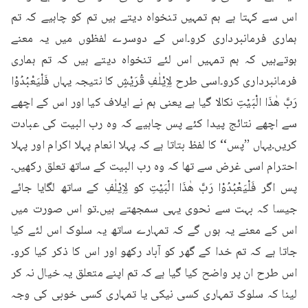
اس سے کہتا ہے ہم تمہیں تنخواہ دیتے ہیں تم کو چاہیے کہ تم 
ہماری فرمانبرداری کرو۔اس کے دوسرے لفظوں میں یہ معنے 
ہوتےہیں کہ ہم تمہیں اس لئے تنخواہ دیتے ہیں کہ تم ہماری 
فرمانبرداری کرو۔اسی طرح لِاِيْلٰفِ قُرَيْشٍ کا نتیجہ یہاں فَلْيَعْبُدُوْا 
رَبَّ هٰذَا الْبَيْتِ نکالا گیا ہے یعنی ہم نے ایلاف کیا اور اس کے اچھے 
سے اچھے نتائج پیدا کئے پس چاہیے کہ وہ رب البیت کی عبادت 
کریں۔یہاں ’’پس‘‘ کا لفظ بتاتا ہے کہ پہلا انعام پہلا اکرام اور پہلا 
احترام اسی غرض سے تھا کہ وہ رب البیت کے ساتھ تعلق رکھیں۔
پس اگر فَلْيَعْبُدُوْا رَبَّ هٰذَا الْبَيْتِ کو لِاِيْلٰفِ کے ساتھ لگایا جائے 
جیسا کہ بہت سے نحوی یہی سمجھتے ہیں۔تو اس صورت میں 
اس کے معنے یہ ہوں گے کہ تمہارے ساتھ یہ سلوک اس لئے کیا 
جاتا ہے کہ تم خدا کے گھر کو آباد رکھو اور اس کا ذکر کیا کرو۔
اس طرح ان پر واضح کیا گیا ہے کہ تم اپنے متعلق یہ خیال نہ کر 
لینا کہ سلوک تمہاری کسی نیکی یا تمہاری کسی خوبی کی وجہ 