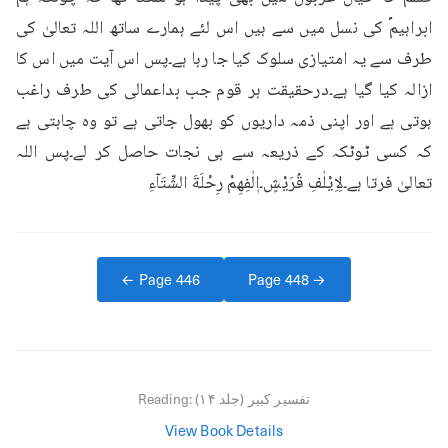
ابراہیمؑ کی نسل میں سے ہیں اس لئے ہمارے ساتھ اللہ تعالیٰ کی 
طرف سے یہ امتیازی سلوک کیا جا رہا ہے۔پس اس آیت میں اس کا 
ازالہ کیا گیا ہے۔درحقیقت ہر قوم جب بداعمالی کی طرف راغب 
ہوتی ہے اور اپنی ذمہ داریوں کو بھول جاتی ہے تو وہ چاہتی ہے 
کہ کسی ٹوٹکہ کے ذریعہ سے ہی نجات حاصل کر لے۔پس اللہ 
تعالیٰ فرتا ہے۔لِاِيْلٰفِ قُرَيْشٍ۔اٖلٰفِهِمْ رِحْلَةَ الشِّتَآءِ
← Page
446
Page
448
→
تفسیر کبیر (جلد ۱۴)
Reading:
View Book Details