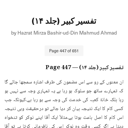
تفسیر کبیر (جلد ۱۴)
by
Hazrat Mirza Bashir-ud-Din Mahmud Ahmad
Page
447
of
651
تفسیر کبیر (جلد ۱۴)
— Page
447
ان معنوں کے رو سے اس مضمون کی طرف اشارہ سمجھا جائے گا 
کہ تمہارے ساتھ جو سلوک ہو رہا ہے یہ تمہاری وجہ سے نہیں ہو 
رہا بلکہ خانۂ کعبہ کی خدمت کی وجہ سے ہو رہا ہے۔کیونکہ جب 
کسی کام کا ایک نتیجہ بیان کر دیا جائے تو درحقیقت وہی نتیجہ 
اس کام کا اصل باعث ہوتا ہے۔مثلاً ایک آقا اپنے نوکر کو تنخواہ 
دیتا ہے اگر کسی وقت وہ نوکر اس کی نافرمانی کرتا ہے تو آقا 