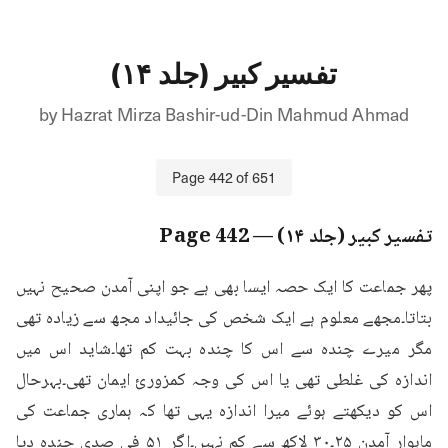
تفسیر کبیر (جلد ۱۴)
by
Hazrat Mirza Bashir-ud-Din Mahmud Ahmad
Page
442
of
651
تفسیر کبیر (جلد ۱۴)
— Page
442
پھر جماعت کا ایک حصہ ایسا بھی ہے جو اپنی آمدن صحیح نہیں 
بتاتا۔مجھے معلوم ہے ایک شخص کی جائیداد مجھ سے زیادہ تھی 
مگر میرے چندہ سے اس کا چندہ بہت کم تھا۔شاید اس میں 
اندازہ کی غلطی تھی یا اس کی وجہ کمزوریٔ ایمان تھی۔بہرحال 
اس کو دیکھتے ہوئے میرا اندازہ یہی تھا کہ ہماری جماعت کی 
ماہوار آمدن ۲۵۔۳۰ لاکھ سے کم نہیں۔اگر ۵۱ فی صدی چندہ دیا 