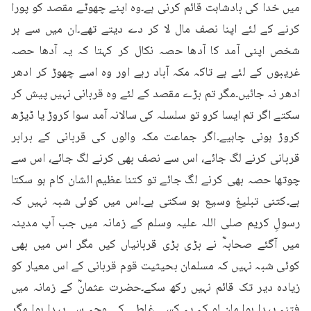
میں خدا کی بادشاہت قائم کرنی ہے۔وہ اپنے چھوٹے مقصد کو پورا 
کرنے کے لئے اپنا نصف مال لا کر دے دیتے تھے۔ان میں سے ہر 
شخص اپنی آمد کا آدھا حصہ نکال کر کہتا کہ یہ آدھا حصہ 
غریبوں کے لئے ہے تاکہ مکہ آباد رہے اور وہ اسے چھوڑ کر ادھر 
ادھر نہ جائیں۔مگر تم بڑے مقصد کے لئے وہ قربانی نہیں پیش کر 
سکتے اگر تم ایسا کرو تو سلسلہ کی سالانہ آمد سوا کروڑ یا ڈیڑھ 
کروڑ ہونی چاہیے۔اگر جماعت مکہ والوں کی قربانی کے برابر 
قربانی کرنے لگ جائے، اس سے نصف بھی کرنے لگ جائے، اس سے 
چوتھا حصہ بھی کرنے لگ جائے تو کتنا عظیم الشان کام ہو سکتا 
ہے۔کتنی تبلیغ وسیع ہو سکتی ہے۔اس میں کوئی شبہ نہیں کہ 
رسولِ کریم صلی اللہ علیہ وسلم کے زمانہ میں جب آپ مدینہ 
میں آگئے صحابہؓ نے بڑی بڑی قربانیاں کیں مگر اس میں بھی 
کوئی شبہ نہیں کہ مسلمان بحیثیت قوم قربانی کے اس معیار کو 
زیادہ دیر تک قائم نہیں رکھ سکے۔حضرت عثمانؓ کے زمانہ میں 
فتنہ پیدا ہوا۔مان لو کہ یہ کسی غلطی کی وجہ سے پیدا ہوا مگر 