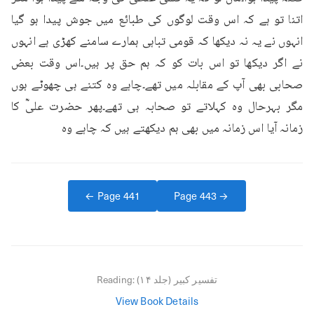
اتنا تو ہے کہ اس وقت لوگوں کی طبائع میں جوش پیدا ہو گیا 
انہوں نے یہ نہ دیکھا کہ قومی تباہی ہمارے سامنے کھڑی ہے انہوں 
نے اگر دیکھا تو اس بات کو کہ ہم حق پر ہیں۔اس وقت بعض 
صحابی بھی آپ کے مقابلہ میں تھے۔چاہے وہ کتنے ہی چھوٹے ہوں 
مگر بہرحال وہ کہلاتے تو صحابہ ہی تھے۔پھر حضرت علیؓ کا 
زمانہ آیا اس زمانہ میں بھی ہم دیکھتے ہیں کہ چاہے وہ
← Page
441
Page
443
→
تفسیر کبیر (جلد ۱۴)
Reading:
View Book Details