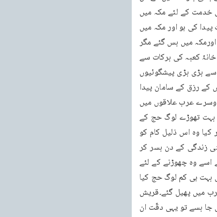
میں تحریک ہوتی رہے اور وہ بھی اپنے دادا ابراہیمؑ کی بات کو مانتے ہوئے خدا تعالیٰ کے گھر کی خدمت کے لئے مکہ میں 
آبسیں۔پس ممکن ہے کہ اس نام سے انہوں نے دوسرے قبائل کے اندر تحریک کرنے کی ایک صورت پیدا کی ہو اور مکہ میں 
ان کے جمع ہونے کےلئے ایک تحریک جاری کی ہو۔غرض قصی بن کلاب کی تحریک پر یہ لوگ آئے اورمکہ میں بس گئے مگر 
ابتداء میں عرب کی توجہ حج کی طرف اتنی نہیں تھی کہ وہ مکہ میں کثرت سے آتے جاتے اور خانۂ کعبہ کی برکات سے 
مستفیض ہوتے۔اس کا ثبوت یہ ہے کہ وہ قوم جو اپنے دادا کی ہدایت اور خدا تعالیٰ کی طرف سے بڑی بڑی پیشگوئیوں 
کے باوجود خانۂ کعبہ کو چھوڑ کر چلی گئی۔اگر حاجی کثرت سے مکہ میں آتے ہوتے تو ان لوگوں کے رزق کے سامان پیدا 
ہوتےرہتے اور ان کو مکہ چھوڑنے کی مجبوری پیش نہ آتی۔پس آلِ اسمٰعیل کا مکہ کو چھوڑ کر دوسرے عرب علاقوں میں 
پھیل جانا اس امر کا ثبوت ہے کہ اس وقت تک خانۂ کعبہ کے حج کا رواج عرب میں کم تھا اور بہت تھوڑے لوگ حج کے 
لئے آتے تھے۔مجاوروں کو ہی دیکھ لو ان کا کام کتنا ذلیل ہے اسے دیکھ کر شرم آنے لگتی ہے مگر کیا وہ اس ذلیل کام کو 
بھی آسانی سے چھوڑنے کے لئے تیار ہوتے ہیں۔باوجود اس کے کہ وہ ایک قابلِ نفرت کام میں اپنی زندگی کے دن بسر کر 
رہے ہوتے ہیں پھر بھی اس کام سے ان کا جتنا رزق وابستہ ہوتا ہے چاہے وہ رزق ذلّت سے ہی آئے اسے وہ چھوڑنے کے لئے 
تیار نہیں ہوتے۔پس اگر بنو اسمٰعیل نے مکہ چھوڑا تو یقیناً اس کے معنے یہ تھے کہ اس زمانہ میں بہت ہی کم لوگ حج کیا 
کرتے تھے اور ان کے گذارہ کی کوئی صورت نہیں تھی۔اس لئے یہ لوگ مکہ سے نکلے اور تمام عرب میں پھیل گئے۔قریش 
کی مکہ میں آباد ہونے کے لئے انتہائی قربانی جب قصی بن کلاب کی تحریک پر یہ لوگ مکہ میں جا بسے تو یہی دقّت ان 