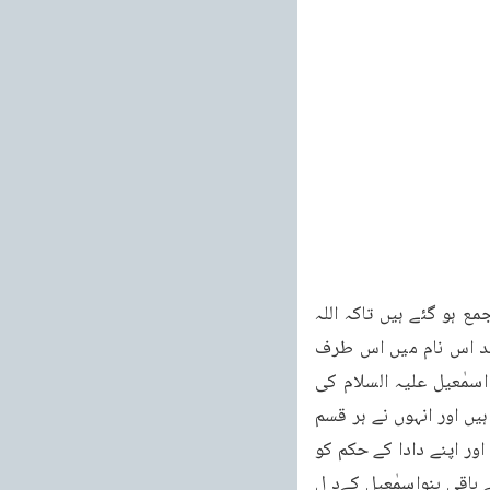
کہلائے یہ بتانے کے لئے کہ ہم تھوڑے سے آدمی ہیں جو اپنے داد اابراہیم کی بات مان کر یہاں جمع ہو گئے ہیں تاکہ اللہ 
تعالیٰ کی عبادت کریں اور جو لوگ خانۂ کعبہ کے حج کے لئے آئیں ان کی خدمت کریں۔اور شاید اس نام میں اس طرف 
بھی اشارہ ہو کہ دوسرے قبائل کو بھی مکہ میں جمع ہونے کی تحریک ہوتی رہے اور حضرت اسمٰعیل علیہ السلام کی 
باقی اولاد کے دل میں بھی یہ خیال پیدا ہوتا رہے کہ جب ہم سے تھوڑے سے لوگ وہاں بس گئے ہیں اور انہوں نے ہر قسم 
کی تکلیف کو برداشت کر لیا ہے تو ہم بھی تو اولادِ ابراہیمؑ میں سے ہیں اگر ہم بھی وہاں جابسیں اور اپنے دادا کے حکم کو 
مان لیں تو اس میں حرج کیا ہے۔پس شاید اس تصغیر میں ایک یہ بھی حکمت ہو کہ اس نام سے باقی بنواسمٰعیل کےد ل 