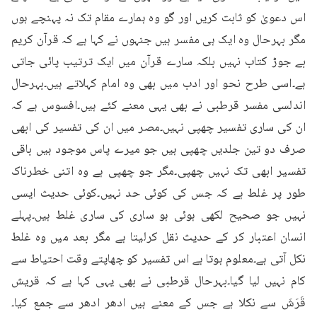
اس دعویٰ کو ثابت کریں اور گو وہ ہمارے مقام تک نہ پہنچے ہوں 
مگر بہرحال وہ ایک ہی مفسر ہیں جنہوں نے کہا ہے کہ قرآن کریم 
بے جوڑ کتاب نہیں بلکہ سارے قرآن میں ایک ترتیب پائی جاتی 
ہے۔اسی طرح نحو اور ادب میں بھی وہ امام کہلاتے ہیں۔بہرحال 
اندلسی مفسر قرطبی نے بھی یہی معنے کئے ہیں۔افسوس ہے کہ 
ان کی ساری تفسیر چھپی نہیں۔مصر میں ان کی تفسیر کی ابھی 
صرف دو تین جلدیں چھپی ہیں جو میرے پاس موجود ہیں باقی 
تفسیر ابھی تک نہیں چھپی۔مگر جو چھپی ہے وہ اتنی خطرناک 
طور پر غلط ہے کہ جس کی کوئی حد نہیں۔کوئی حدیث ایسی 
نہیں جو صحیح لکھی ہوئی ہو ساری کی ساری غلط ہیں۔پہلے 
انسان اعتبار کر کے حدیث نقل کرلیتا ہے مگر بعد میں وہ غلط 
نکل آتی ہے۔معلوم ہوتا ہے اس تفسیر کو چھاپتے وقت احتیاط سے 
کام نہیں لیا گیا۔بہرحال قرطبی نے بھی یہی کہا ہے کہ قریش 
قَرَشَ سے نکلا ہے جس کے معنے ہیں ادھر ادھر سے جمع کیا۔