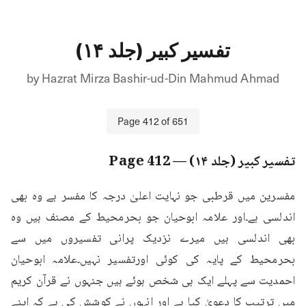
تفسیر کبیر (جلد ۱۴)
by
Hazrat Mirza Bashir-ud-Din Mahmud Ahmad
Page
412
of
651
تفسیر کبیر (جلد ۱۴)
— Page
412
مفسرین میں قرطبی جو نہایت اعلیٰ درجہ کا مفسر ہے وہ بھی 
اندلسی ہے۔اور علامہ ابوحیان جو بحرمحیط کے مصنف ہیں وہ 
بھی اندلسی ہیں میرے نزدیک پرانی تفسیروں میں سے 
بحرمحیط کے پایہ کی کوئی اورتفسیر نہیں۔علامہ ابوحیان 
احمدیت سے پہلے ایک ہی شخص ہوئے ہیں جنہوں نے قرآن کریم 
میں ترتیب کا دعویٰ کیا ہے اور انہوں نے کوشش کی ہے کہ اپنے 