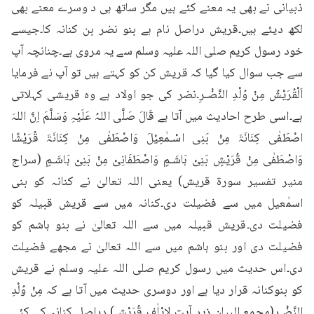
ذبیانی نے بھی یہ معنے کئے ہیں مگر ساتھ ہی د وسرے معنے بھی 
لکھ دیئے ہیں۔قریش دراصل نام ہے بنو نضر بن کنانہ کا۔جیسے 
خود رسول کریم صلی اللہ علیہ وسلم سے یہ مروی ہے۔چنانچہ آپ 
سے جب سوال کیا گیا کہ قریش کن کو کہتے ہیں تو آپ نے فرمایا 
اَلْقُرَیْشُ مِنْ وُلْدِ النَّضْـرِ۔نضر کی جو اولاد ہے وہ قریشی کہلاتی 
ہے۔اسی طرح احادیث میں آتا ہے قَالَ صَلَّی اللہُ عَلَیْہِ وَسَلَّمَ اِنَّ اللہَ 
اصْطَفٰی کِنَانَۃَ مِنْ بَنِی اسْـمٰعِیْلَ وَاصْطَفٰی مِنْ کِنَانَۃَ قُرَیْشًا 
وَاصْطَفٰی مِنْ قُرَیْشٍ بَنِیْ ہَاشَـمٍ وَاصْطَفَانِیْ مِنْ بَنِیْ ہَاشَـمٍ (سراج 
منیر تفسیر سورۃ قریش) یعنی اللہ تعالیٰ نے کنانہ کو بنی 
اسمٰعیل میں سے فضیلت دی۔کنانہ میں سے قریش قبیلہ کو 
فضیلت دی۔قریش قبیلہ میں سے اللہ تعالیٰ نے بنو ہاشم کو 
فضیلت دی اور بنو ہاشم میں سے اللہ تعالیٰ نے مجھے فضیلت 
دی۔اس حدیث میں رسول کریم صلی اللہ علیہ وسلم نے قریش 
کو بنوکنانہ قرار دیا ہے اور دوسری حدیث میں آتا ہے کہ مِنْ وُلْدِ 
النَّضْـرِ(مجمع البیان زیر آیت لِاِيْلٰفِ قُرَيْشٍ)۔دراصل کنانہ کے کئی 