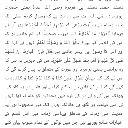
مسند احمد، مسند ابی ھریرۃ رضی اللہ عنہ) یعنی حضرت 
ابوہریرہ رضی اللہ عنہ سے روایت ہے کہ رسول کریم صلی اللہ 
علیہ وسلم نے یہ آیت پڑھی کہ يَوْمَىِٕذٍ تُحَدِّثُ اَخْبَارَهَا پھر آپ نے 
فرمایا اَتَدْرُوْنَ مَا اَخْبَارُھَا اے میرے صحابہؓ! کیا تم جانتے ہو کہ 
اس کی اخبار کیا ہیں؟ قَالُوْا اَللہُ وَ رَسُوْلُہٗ اَعْلَمُ انہوں نے کہا اللہ 
اور اس کا رسول ہی بہتر جانتے ہیں۔قَالَ فَاِنَّ اَخْبَارَھَا اَنْ تَشْھَدَ 
عَلٰی کُلِّ عَبْدٍ وَّ اَمَۃٍ بِـمَا عَـمِلَ عَلٰی ظَھْرِہَا۔اس کی خبریں یہ ہیں کہ 
وہ ہرانسان یعنی ہر مرد اور عورت کے متعلق یہ بیان کرے گی کہ 
اس نے کیا کیا ہے۔اَنْ تَقُوْلَ عَـمِلَ کَذَا وَ کَذَا یَوْمَ کَذَا وَ کَذَا۔وہ یہ 
کہے گی کہ اس نے فلاں دن یہ کام کیا ہے اور فلاں دن یہ کام کیا۔
چونکہ اس آنے والے دن کے بارہ میں محدثین کو علم نہ تھا انہوں 
نے اسے قیامت پر لگایا ہے حالانکہ جہاں تک میں سمجھتا ہوں یہ 
حدیث اسی زمانہ کے متعلق ہے۔اسی زمانہ میں اس قسم کے 
اخبارات شائع ہورہے ہیں جن میں لوگوں کے تمام عیوب بیان کئے 