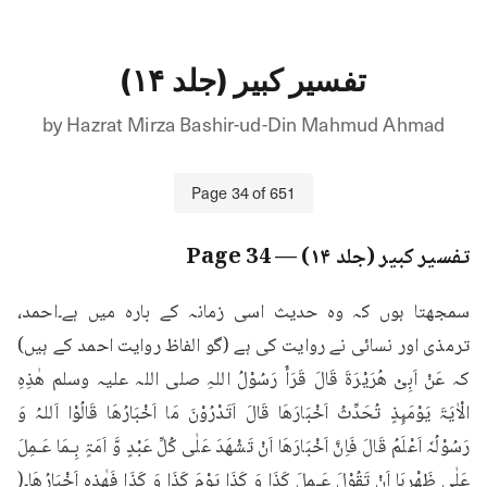
تفسیر کبیر (جلد ۱۴)
by
Hazrat Mirza Bashir-ud-Din Mahmud Ahmad
Page
34
of
651
تفسیر کبیر (جلد ۱۴)
— Page
34
سمجھتا ہوں کہ وہ حدیث اسی زمانہ کے بارہ میں ہے۔احمد، 
ترمذی اور نسائی نے روایت کی ہے (گو الفاظ روایت احمد کے ہیں) 
کہ عَنْ اَبِیْ ھُرَیْرَۃَ قَالَ قَرَأَ رَسُوْلُ اللہِ صلی اللہ علیہ وسلم ھٰذِہِ 
الْاٰیَۃَ يَوْمَىِٕذٍ تُحَدِّثُ اَخْبَارَهَا قَالَ اَتَدْرُوْنَ مَا اَخْبَارُھَا قَالُوْا اَللہُ وَ 
رَسُوْلُہٗ اَعْلَمُ قَالَ فَاِنَّ اَخْبَارَھَا اَنْ تَشْھَدَ عَلٰی کُلِّ عَبْدٍ وَّ اَمَۃٍ بِـمَا عَـمِلَ 
عَلٰی ظَھْرِہَا اَنْ تَقُوْلَ عَـمِلَ کَذَا وَ کَذَا یَوْمَ کَذَا وَ کَذَا فَھٰذِہٖ اَخْبَارُھَا۔( 