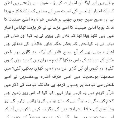
جاتے ہیں اور لوگ ان اخبارات کو بڑے شوق سے پڑھتے ہیں۔لنڈن 
کا ایک اخبار تھا جس کی نسبت میں نے سنا ہے کہ ایک لاکھ چھپتا 
ہے اور صبح صبح چوری چھپے ہر شخص خواہ وہ اعلیٰ حیثیت کا 
مالک ہو یا ادنیٰ حیثیت کا اسے مزے لے لے کر پڑھتا تھا۔اس اخبار 
میں یہی لکھا ہوتا تھا کہ فلاں کی بیوی نے یہ کیا اور فلاں کی 
بیٹی نے یہ کیا۔حتی کہ بعض جگہ شاہی خاندان کے متعلق بھی 
اشارے ہوتے تھے کہ آج صبح فلاں کو ایک بند گاڑی میں فلاں 
مکان کے دروازہ کے پاس دیکھا گیا ہم حیران ہیں کہ وہ وہاں کیوں 
گئے؟ اور کیوں ان کی گاڑی اس دروازہ پر کھڑی دیکھی گئی؟ میں 
سمجھتا ہوںحدیث میں اسی طرف اشارہ ہے۔مفسرین نے اسے 
غلطی سے قیامت پر چسپاں کردیا ہے حالانکہ قیامت کے ذکر میں 
قرآن کریم میں یہ کہیں بیان نہیں کیا گیا کہ اس روز زمین بھی 
کلام کرے گی۔یہ تو آتا ہے کہ ہاتھ بولیں گے یا پائوں بولیں گے اور 
وہ انسان کے خلاف شہادت دیں گے مگر یہ کہیں ذکر نہیں آتا کہ 
اس روز زمین بھی بولے گی۔لیکن مسیح موعودؑ کے زمانہ کے 