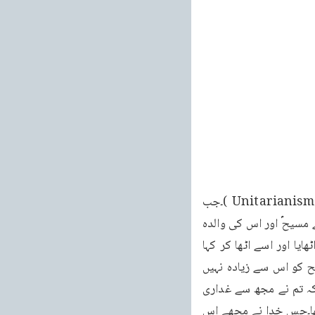
بہرحال وہ آپ کو نبی ہی سمجھتے ہیں خدا نہیں سمجھتے(جیوش انسائیکلو پیڈیا زیر لفظ Unitarianism )۔جب 
نجاشی نے کہا کہ مسلمان ٹھیک کہتے ہیں تو اس کی قوم نے شور مچا دیا کہ ٹھیک کس طرح ہے مسیحؑ اور اس کی والدہ 
حضرت مریم کو تو خدائی طاقتیں حاصل تھیں۔اس وقت اس نے اپنے سامنے پڑا ہوا ایک تنکا اٹھایا اور اسے اٹھا کر کہا 
خدا کی قسم مسیحؑ کا جو درجہ ان مسلمانوں نے بیان کیا ہے میں ایک تنکے کے برابر بھی مسیح کو اس سے زیادہ نہیں 
سمجھتا۔اگر تم لوگ خفا ہوتے ہو تو بے شک ہو جاؤ مجھے تمہاری پروا نہیں۔میں ابھی بچہ تھا کہ تم نے مجھ سے غداری 
کی مگر میرے خدا نے اس وقت مجھے تخت دیا اور تمہیں میرے مقابلہ میں ناکام و نامراد رکھا۔جس خدا نے مجھے اس 