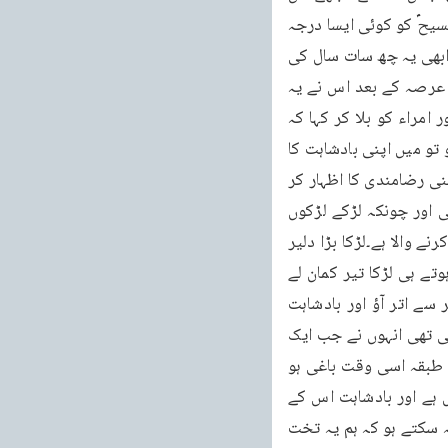
وقت تخت دیا تھا جب میں بچہ تھا اس خدا سے میں اب بڑھاپے میں غداری نہیں کر سکتا اور مسیحؑ کو کوئی ایسا درجہ 
نہیں دے سکتا جو حقیقت کے خلاف ہو۔جس واقعہ کی طرف نجاشی نے اشارہ کیا وہ یہ تھا کہ ابھی یہ چھ سات سال کی 
عمر کا ہی تھا کہ اس کا باپ مر گیا اور اس کا چچا سلطنت کا سربراہ ہو کر کام کرنے لگا کچھ عرصہ کے بعد اس نے یہ 
دیکھ کر کہ میرا بھتیجا ابھی بہت چھوٹا ہے اور اس کے جوان ہونے میں دیر لگے گی پادریوں اور امراء کو بلا کر کہا کہ 
اس بچہ کے جوان ہونے تک تو ملک کی حالت بہت کمزور ہو جائے گی اگر تم لوگ مناسب سمجھو تو میں اپنی بادشاہت کا 
اعلان کر دوں۔چونکہ اس وقت وہی برسراقتدار تھا اور نجاشی بہت چھوٹا تھا انہوں نے اس پر اپنی رضامندی کا اظہار کر 
دیا۔ایک دن درباریوں میں سے کسی نے اپنے گھر میں یہ بات کی جو اس کے لڑکے نے بھی سن لی اور چونکہ لڑکے لڑکوں 
کےد وست ہوتے ہیں اس نے یہ بات نجاشی کو آکر سنا دی کہ تمہارا چچا اپنی بادشاہت کا اعلان کرنے والا ہے۔لڑکا بڑا دلیر 
تھا اس کا چچا کسی مہم کے لئے باہر گیا ہوا تھا جب وہ واپس آیا تو اس کے دروازہ میں داخل ہوتے ہی لڑکا تیر کمان لے 
کر اس کے سامنے کھڑا ہو گیا اور عین اس کے دل کی طرف تیر کھینچ کر کہنے لگا گھوڑے پر سے اتر آؤ اور بادشاہت 
میرے حوالے کر دو ورنہ میں ابھی تمہیں مار ڈالوں گا۔فوجی افسروں میں بھی یہ بات پھیل چکی تھی انہوں نے جب ایک 
چھوٹے بچے کو اس دلیری کے ساتھ کھڑا ہوتے دیکھا تو اس کا ان پر اتنا اثر ہوا کہ تمام نوجوان طبقہ اسی وقت باغی ہو 
گیا اور نجاشی کے ساتھ مل گیا۔اس کے چچا نے جب یہ نظارہ دیکھا تو سمجھا کہ مقابلہ فضول ہے اور بادشاہت اس کے 
حوالے کر دی۔یہی واقعہ نجاشی نے اپنے درباریوں کو یاد دلایا اور کہا تم زیادہ سےزیادہ یہی کہہ سکتے ہو کہ ہم یہ تخت 