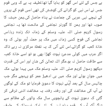
ہے جس کے لئے اس گھر کو بنایا گیا تھا۔لطیفہ یہ ہے کہ وہی قوم 
جس نے اس نبی کو گرانے کی کوشش کی تھی اسی قوم کے پروں 
کے نیچے نبی عربی کی جماعت نے پناہ حاصل کی۔یمن حبشہ کا 
صوبہ تھا اور یمن کا گورنر نجاشی کے ماتحت تھا یہ نجاشی 
رسول کریم صلی اللہ علیہ وسلم کے زمانہ تک زندہ رہا۔اس 
نجاشی کی فوج کسی زمانہ میں مکہ پر حملہ آور ہوئی کہ وہ 
خانۂ کعبہ کو گرائے۔اس لئے آئی کہ یہ نقطۂ مرکزی نہ رہے تاکہ 
اگر عرب میں کوئی مدعیٔ نبوت کھڑا بھی ہو تو اسے خانۂ کعبہ 
سے طاقت حاصل نہ ہو۔مگر اللہ تعالیٰ کی شان اور اس کی قدرت 
دیکھو رسول کریم صلی اللہ علیہ وسلم مکہ میں پیدا ہوئے، مکہ 
میں جوان ہوئے اور مکہ میں ہی ادھیڑ عمر کو پہنچے مگر جب 
چالیس سال کے بعد آپؐنے نبوت کا دعویٰ فرمایا تو مکہ کے لوگوں 
نے آپ کی مخالفت کی اور رفتہ رفتہ یہ مخالفت اتنی ترقی کر 
گئی کہ دعویٰ نبوت کے پانچویں سال مکہ والوں کے مظالم سے 
تنگ آکر آپ کی قوم پناہ لینے کے لئے ایک غیرملک کی طرف 