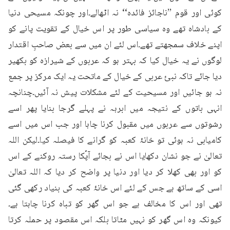
کوئی اور قوم ’’ناجائز فائدہ‘‘ نہ اٹھالے۔اور چونکہ مسیحی دنیا 
کے بادشاہ تھے وہ سیاسی طور پر اس خیال کے تقویت پانے کو 
اپنے خلاف سمجھتے تھے۔اس لئے ان میں سے بعض صاحبِ اقتدار 
لوگوں نے یہ خیال کیا کہ بہتر ہو کہ عربوں کے شیرازہ کو بکھیر 
دیا جائے تاکہ نبیٔ عربی کے خیال کے ماتحت یہ ایک مرکز پر جمع 
نہ ہو جائیں اور مسیحیت کے لئے مشکلات پیش نہ آئیں۔چنانچہ 
انہی باتوں کے نتیجہ میں ابرہہ نے پہلے گرجا بنایا پھر اسے 
رشوتوں سے عربوں میں مقبول کرنا چاہا اور جب اس میں اسے 
کامیابی نہ ہوئی تو خانۂ کعبہ کو گرانے کا فیصلہ کیا۔لیکن اللہ 
تعالیٰ نے جو نشان دکھایا اس نے بجائے آپؐکا رستہ روکنے کے اس 
کو اور بھی کھلا کر دیا اور دنیا پر واضح کر دیا کہ اللہ تعالیٰ 
اسی کے ساتھ ہے جس کے لئے اس خانۂ کعبہ کی بنیاد رکھی گئی 
تھی اور اس کا مخالف ہے جو اس گھر کو تباہ کرنا چاہتا ہے۔
کیونکہ وہ اس گھر کو نہیں مٹاتا بلکہ اس مقصود پر حملہ کرتا 