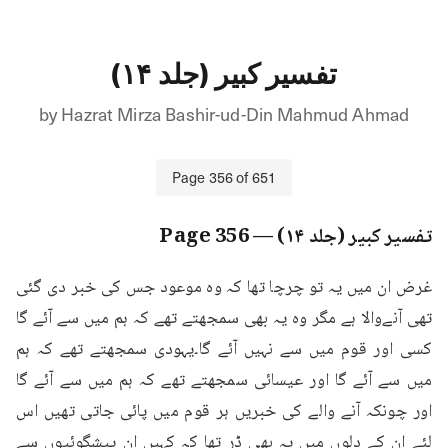
تفسیر کبیر (جلد ۱۴)
by
Hazrat Mirza Bashir-ud-Din Mahmud Ahmad
Page
356
of
651
تفسیر کبیر (جلد ۱۴)
— Page
356
غرض ان میں یہ تو چرچا تھا کہ وہ موعود جس کی خبر دی گئی 
تھی آنےوالا ہے مگر وہ یہ بھی سمجھتے تھے کہ ہم میں سے آئے گا 
کسی اور قوم میں سے نہیں آئے گا۔یہودی سمجھتے تھے کہ ہم 
میں سے آئے گا اور عیسائی سمجھتے تھے کہ ہم میں سے آئے گا 
اور چونکہ آنے والے کی خبریں ہر قوم میں پائی جاتی تھیں اس 
لئے ان کے دلوں میں یہ بھی ڈر تھا کہ کہیں ان پیشگوئیوں سے 