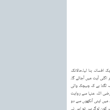
باتوں کو ملا کر انہوں نے ’’کہیں کی اینٹ کہیں کا روڑا بھان متی نے کنبہ جوڑا‘‘ کی طرح ایک افسانہ بنا لیا۔حالانکہ 
گلی آیت میں آجائے گا۔
بہرحال وہ بات جو میں نے بیان کی ہے اس کی تصدیق میں بعض اور روایات بھی ہیں جن سے پتہ لگتا ہے کہ چیچک والی 
بات ہی صحیح ہے۔درمنثور میں ابن اسحاق جو ایک بہت بڑے مؤرخ گذرے ہیں حضرت عائشہ رضی اللہ عنہا سے روایت 
کرتے ہیں ( یہ روایت بعض اور کتابوں میں بھی پائی جاتی ہے) کہ آپ نے فرمایا میں نے خود مکہ میں اپنی آنکھوں سے دو 
آدمیوں کو دیکھا جو بھیک مانگ رہے تھے اور آنکھوں سے اندھے تھے۔میں نے کسی سے پوچھا کہ یہ کون لوگ ہیں تو اس نے 