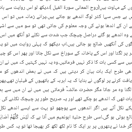
ھیوں کے مہاوت ہیں(روح المعانی سورۃ الفیل )۔دیکھ لو اس روایت سے با