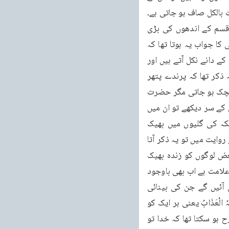
ت بالکل صاف ہو جاتی ہے۔
چیچک ہی ایک ایسا مرض ہے جس سےا کثر لوگ اندھے ہو جاتے ہیں۔پرانے زمانہ میں تو اس قسم کے اندھوں کی بڑی 
کثرت تھی۔اگر اندھوں سے ان کے اندھا ہونے کی وجہ معلوم کی جاتی تھی تو سو میں سے اسّی کا جواب یہ ہوتا تھا کہ 
چیچک نکلنے کی وجہ سے وہ اندھے ہو گئے دراصل چیچک جب شدت سے نکلے تو آنکھ میں اس کے دانے نکل آتے ہیں اور 
اس کی وجہ سے کئی لوگوں کی آنکھیں ضائع ہو جاتی ہیں۔اب دیکھو کہ پہلی روایت میں تو یہ ذکر تھا کہ پرندے پتھر 
مارتے ہر پتھر آدمی کے سر پر لگتا اور اس کے پاخانہ کے سوراخ سے نکل جاتا اور پھر اس کو چیچک ہو جاتی مگر حضرت 
عائشہ رضی اللہ عنہا ان میں سے کسی بات کا ذکر نہیں فرماتیں۔وہ یہ نہیں کہتیں کہ میں نے ان کے سر دیکھے تو ان میں 
سوراخ تھے بلکہ وہ سیدھی طرح ایک بات بیان کر دیتی ہیں کہ میں نے بعض اندھوں کو مکہ کی گلیوں میں بھیک 
مانگتے دیکھا تو میرے دریافت کرنے پر لوگوں نے بتایا کہ یہ ابرہہ کے ہاتھیوں کے فیلبان تھے۔پھر روایت میں تو یہ ذکر آتا 
ہے کہ جس کو بھی پتھر لگتا وہ مر جاتا مگر حضرت عائشہؓ فرماتی ہیں میں نے ان میں سے بعض لوگوں کو زندہ بھیک 
مانگتے دیکھا صرف اتنی بات تھی کہ اندھے ہو چکے تھے اور یہ صریح طور پر چیچک نکلنے کی علامت ہے اب بھی باوجود 
اس کے کہ چیچک کے ٹیکے نکل آئے ہیں اگر اندھوں سے پوچھو تو بہت سے ایسے اندھے نکل آئیں گے جن کی بینائی 
چیچک کے نتیجہ میں ضائع ہوئی ہو گی۔اسی طرح حلیۂ ابونعیم میں آتا ہے کہ لَیْسَ کُلُّھُمْ اَصَابَہُ الْعَذَابُ یعنی ہر ایک کو 
یہ عذاب نہیں پہنچا تھا۔اگر خدا نے پتھروں پر ہر ایک کا نام لکھ لکھ کر بھیجا تھا تو یہ کس طرح ہو سکتا تھا کہ خدا تو 