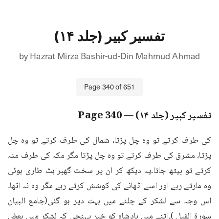
تفسیر کبیر (جلد ۱۴)
by
Hazrat Mirza Bashir-ud-Din Mahmud Ahmad
Page
340
of
651
تفسیر کبیر (جلد ۱۴)
— Page
340
کی طرف کرتے تو وہ چل پڑتا، شمال کی طرف کرتے تو وہ چل 
پڑتا، مشرق کی طرف کرتے تو وہ چل پڑتا مگر مکہ کی طرف منہ 
کرتے تو بیٹھ جاتا۔یہ دیکھ کر ان پر سخت گھبراہٹ طاری ہوئی 
وہ مارتے رہے اور اسے اٹھانے کی کوشش کرتے رہے مگر وہ نہ اٹھا۔
اس وجہ سے لشکر کے چلنے میں بہت دیر ہو گئی(جامع البیان 
سورۃ الفیل )۔اتنے میں بادشاہ کو خبر پہنچی کہ لشکر میں بعض 