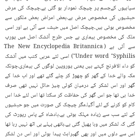
سپاہیوں کےجسم پر چیچک نمودار ہو گئی ہے۔چیچک کی مرض 
حبشیوں کی مخصوص مرض ہے۔بعض امراض بعض ملکوں سے 
مخصوص ہوتی ہیں۔چیچک اصل میں حبشہ سے آئی ہے اور اسی 
ملک کی مخصوص بیماری ہے جس طرح آتشک اصل میں یورپ 
سے آئی ہے (The New Encyclopedia Britannica 
Under word "Syphilis") اسی لئے عربی کتب میں آتشک 
کو داء الافرنج کہتے ہیں یعنی یوروپین لوگوں کی بیماری۔چونکہ 
مکہ والے خدا کے گھر کو چھوڑ کر چلے گئے تھے اور اب خدا کے 
گھر اور اس لشکر کے درمیان کوئی چیز حائل نہیں تھی صرف 
خدا ہی تھا جو اس گھر کی حفاظت کر سکتا تھا اس لئے خدا اس 
کام کو کرنے کے لئے آگیا۔مگر چیچک کی صورت میں جو حبشیوں 
کے لئے سب سے زیادہ مہلک ہوتی ہے۔بادشاہ کے پاس رپورٹ کی 
گئی کہ لشکر میں وبا پھیل گئی ہے۔ہاتھی پہلے ہی اٹھ نہیں رہا تھا 
اس سے دلوں میں اور بھی گھبراہٹ پیدا ہوئی اور اس دن لشکر 