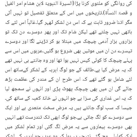
کی روانگی کو ملتوی کرنا پڑا(السیرۃ النبویۃ لابن ھشام امر الفیل 
و قصۃ النسأۃ)۔تاریخوں میں اس کے متعلق تفصیل تو نہیں آئی 
مگر اتنا ضرور ثابت ہے کہ اس دن لشکر ٹھہر گیا۔غالباً اس لئے کہ 
ہاتھی نہیں چلتے تھے لیکن شام تک اور پھر دوسرے دن تک تو 
ہزاروں ہزار آدمی چیچک میں مبتلا ہو کر تڑپنے لگا اور دوسرے 
تیسرے دن ان میں موتیں بھی شروع ہو گئیں۔عربوں میں اس سے 
پہلے چیچک کا کوئی کیس نہیں ہوا تھا اور وہ جانتے ہی نہیں تھے 
کہ یہ مرض کیا ہے۔طائف کے جو لوگ ابرہہ کے لشکر کےساتھ اس 
لئے شامل ہو گئے تھے کہ اس طرح ان کے مندر کی عظمت بڑھ 
جائے گی ان میں بھی چیچک پھوٹ پڑی اور انہوں نے سمجھ لیا 
کہ یہ اس غداری کی سزا ہے جو انہوں نے خانۂ کعبہ کے ساتھ کی۔
جیسا کہ سب لوگ جانتے ہیں یہ مرض سخت متعدی ہے اور ایک 
سے دوسرے کو لگ جاتی ہے۔جو لوگ ابھی تک تندرست تھے انہیں 
بھی دوسرے بیماروں سے یہ مرض لگ گئی اور تمام لشکر میں 
ایک کھلبلی مچ گئی۔نتیجہ یہ ہوا کہ وہ عرب جو ابرہہ کے لشکر 