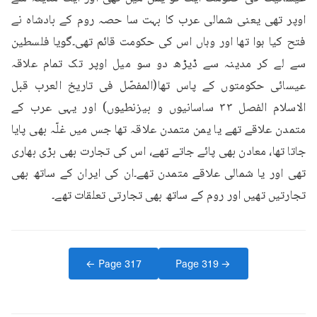
اوپر تھی یعنی شمالی عرب کا بہت سا حصہ روم کے بادشاہ نے 
فتح کیا ہوا تھا اور وہاں اس کی حکومت قائم تھی۔گویا فلسطین 
سے لے کر مدینہ سے ڈیڑھ دو سو میل اوپر تک تمام علاقہ 
عیسائی حکومتوں کے پاس تھا(المفصّل فی تاریخ العرب قبل 
الاسلام الفصل ۳۳ ساسانیوں و بیزنطیوں) اور یہی عرب کے 
متمدن علاقے تھے یا یمن متمدن علاقہ تھا جس میں غلّہ بھی پایا 
جاتا تھا، معادن بھی پائے جاتے تھے، اس کی تجارت بھی بڑی بھاری 
تھی اور یا شمالی علاقے متمدن تھے۔ان کی ایران کے ساتھ بھی 
تجارتیں تھیں اور روم کے ساتھ بھی تجارتی تعلقات تھے۔
← Page
317
Page
319
→