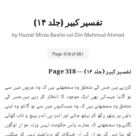
تفسیر کبیر (جلد ۱۴)
by
Hazrat Mirza Bashir-ud-Din Mahmud Ahmad
Page
318
of
651
تفسیر کبیر (جلد ۱۴)
— Page
318
کررہے ہیں جس کے متعلق وہ سمجھتے ہیں کہ وہ عربوں میں سے 
ہو گا۔یا عیسائی بھی ایک موعود کا انتظار کر رہے ہیں۔جس کے 
متعلق وہ سمجھتے ہیں کہ وہ عیسائیوں میں سے ہو گا۔تو وہ اپنے 
دلوں پر پتھر رکھ کر بیٹھ جاتے اور اندر ہی اندر پیچ و تاب کھانے 
لگتے۔وہ سمجھتے کہ ہمارے پاس حکومت نہیں ورنہ ہم ان لوگوں 
کو بتا دیں کہ ہم ان کے ان خیالات کو برداشت نہیں کر سکتے۔