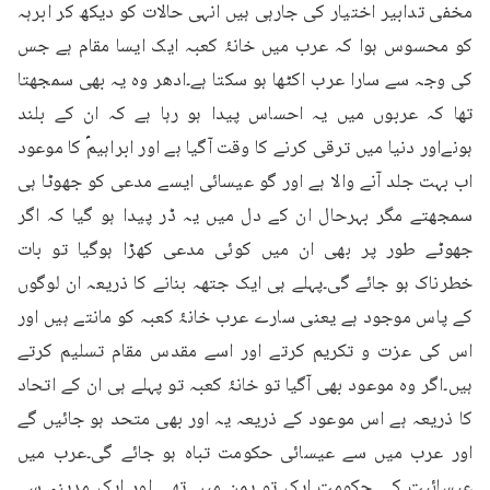
مخفی تدابیر اختیار کی جارہی ہیں انہی حالات کو دیکھ کر ابرہہ 
کو محسوس ہوا کہ عرب میں خانۂ کعبہ ایک ایسا مقام ہے جس 
کی وجہ سے سارا عرب اکٹھا ہو سکتا ہے۔ادھر وہ یہ بھی سمجھتا 
تھا کہ عربوں میں یہ احساس پیدا ہو رہا ہے کہ ان کے بلند 
ہونےاور دنیا میں ترقی کرنے کا وقت آگیا ہے اور ابراہیمؑ کا موعود 
اب بہت جلد آنے والا ہے اور گو عیسائی ایسے مدعی کو جھوٹا ہی 
سمجھتے مگر بہرحال ان کے دل میں یہ ڈر پیدا ہو گیا کہ اگر 
جھوٹے طور پر بھی ان میں کوئی مدعی کھڑا ہوگیا تو بات 
خطرناک ہو جائے گی۔پہلے ہی ایک جتھہ بنانے کا ذریعہ ان لوگوں 
کے پاس موجود ہے یعنی سارے عرب خانۂ کعبہ کو مانتے ہیں اور 
اس کی عزت و تکریم کرتے اور اسے مقدس مقام تسلیم کرتے 
ہیں۔اگر وہ موعود بھی آگیا تو خانۂ کعبہ تو پہلے ہی ان کے اتحاد 
کا ذریعہ ہے اس موعود کے ذریعہ یہ اور بھی متحد ہو جائیں گے 
اور عرب میں سے عیسائی حکومت تباہ ہو جائے گی۔عرب میں 
عیسائیت کی حکومت ایک تو یمن میں تھی اور ایک مدینہ سے 