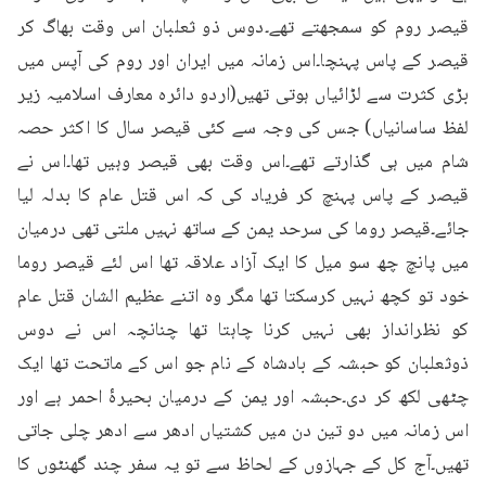
قیصر روم کو سمجھتے تھے۔دوس ذو ثعلبان اس وقت بھاگ کر 
قیصر کے پاس پہنچا۔اس زمانہ میں ایران اور روم کی آپس میں 
بڑی کثرت سے لڑائیاں ہوتی تھیں(اردو دائرہ معارف اسلامیہ زیر 
لفظ ساسانیاں) جس کی وجہ سے کئی قیصر سال کا اکثر حصہ 
شام میں ہی گذارتے تھے۔اس وقت بھی قیصر وہیں تھا۔اس نے 
قیصر کے پاس پہنچ کر فریاد کی کہ اس قتل عام کا بدلہ لیا 
جائے۔قیصر روما کی سرحد یمن کے ساتھ نہیں ملتی تھی درمیان 
میں پانچ چھ سو میل کا ایک آزاد علاقہ تھا اس لئے قیصر روما 
خود تو کچھ نہیں کرسکتا تھا مگر وہ اتنے عظیم الشان قتل عام 
کو نظرانداز بھی نہیں کرنا چاہتا تھا چنانچہ اس نے دوس 
ذوثعلبان کو حبشہ کے بادشاہ کے نام جو اس کے ماتحت تھا ایک 
چٹھی لکھ کر دی۔حبشہ اور یمن کے درمیان بحیرۂ احمر ہے اور 
اس زمانہ میں دو تین دن میں کشتیاں ادھر سے ادھر چلی جاتی 
تھیں۔آج کل کے جہازوں کے لحاظ سے تو یہ سفر چند گھنٹوں کا 