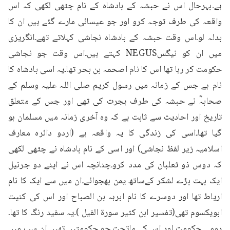
ہے۔بہرحال اس نے حبشہ کے بادشاہ کے نام چٹھی لکھی کہ اس 
واقعہ کی طرف توجہ کرو اور جو عیسائی مارے گئے ہیں ان کا 
بدلہ لو۔اس وقت حبشہ کے بادشاہ نجاشی کہلاتے تھے۔انگریزی 
میں ان کو نیگسNEGUS کہتے ہیں۔اس وقت جو نجاشی 
حکومت کر رہا تھا اس کا نام اصحمہ بن بحر تھا۔یہ اسی بادشاہ کا 
نام ہے جس کے زمانہ میں رسول کریم صلی اللہ علیہ وسلم کے 
صحابہؓ نے حبشہ کی طرف ہجرت کی تھی اور جس کے متعلق 
تاریخ اور احادیث سے ثابت ہے کہ وہ آخری زمانہ میں مسلمان ہو 
گیا تھا۔اسی کی زندگی کا یہ واقعہ ہے (اردو دائرہ معارف 
اسلامیہ زیر لفظ نجاشی) اور اسی کے نام بادشاہ نے چٹھی لکھی 
کہ دوس ذو ثعلبان کی مدد کرو۔چنانچہ اس نے اپنے دو جرنیل 
ایک بہت بڑے لشکر کےساتھ یمن بھجوائے۔ان میں سے ایک کا نام 
اریاط تھا اور دوسرے کا نام ابرہہ بن الصباح اور اس کی کنیت 
ابویکسوم تھی(تفسیر ابن کثیر سورۃ الفیل )۔یہ سفید رنگ کا تھا۔
رومی حکومت اور اس کے ماتحت جو حکومتیں تھیں ان سب میں 