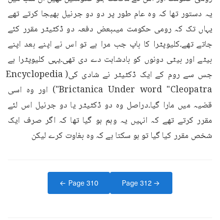
یہ دستور تھا کہ وہ عام طور پر دو دو جرنیل بھیجا کرتے تھے 
یہاں تک کہ رومی حکومت میںبعض دفعہ دو ڈکٹیٹر مقرر کئے 
جاتے تھے۔کلیوپٹرا کا باپ جب مرا ہے تو اس نے اپنے بعد اپنے 
بیٹے اور بیٹی دونوں کو بادشاہت دے دی تھی۔یہی کلیوپٹرا ہے 
جس سے روم کے ایک ڈکٹیٹر نے شادی کی(Encyclopedia 
Brictanica Under word "Cleopatra") اور وہ اسی 
قضیہ میں مارا گیا۔دراصل وہ دو ڈکٹیٹر یا دو جرنیل اس لئے 
مقرر کرتے تھے کہ انہیں یہ وہم ہو گیا تھا کہ اگر صرف ایک 
شخص مقرر کیا گیا تو ہو سکتا ہے کہ وہ بغاوت کرے لیکن
← Page
310
Page
312
→