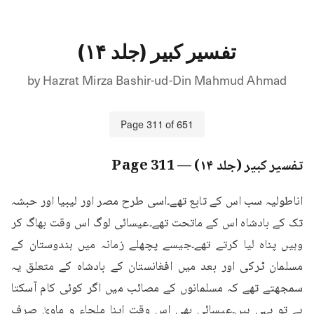
تفسیر کبیر (جلد ۱۴)
by
Hazrat Mirza Bashir-ud-Din Mahmud Ahmad
Page
311
of
651
تفسیر کبیر (جلد ۱۴)
— Page
311
اناطولیہ سب اس کے تابع تھے۔اسی طرح مصر اور لیبیا اور حبشہ 
تک کے بادشاہ اس کے ماتحت تھے۔عیسائی لوگ اس وقت بھاگ کر 
وہیں پناہ لیا کرتے تھے۔جیسے پچھلے زمانہ میں ہندوستان کے 
مسلمان ٹرکی اور بعد میں افغانستان کے بادشاہ کے متعلق یہ 
سمجھتے تھے کہ مسلمانوں کے مصائب میں اگر کوئی کام آسکتا 
ہے تو یہی ہیں۔عیسائی بھی اس وقت اپنا ملجاء و ماویٰ صرف 