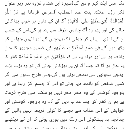
مکہ میں ایک کہرام مچ گیا(سیرۃ ابن ھشام غزوہ بدر زیر عنوان 
ذکر رؤیا عاتکۃ بنت عبد المطلب )۔غرض فرماتا ہے نَارُ اللّٰهِ 
الْمُوْقَدَةُ الَّتِيْ۔تَطَّلِعُ عَلَى الْاَفْـِٕدَةِ آگ ان کے دلوں پر خوب بھڑکائی 
جائے گی اور پھر وہ آگ چاروں طرف سے بند ہو گی۔اس کے شعلے 
ان کی ایڑی سے لے کر چوٹی تک پہنچیں گے اور انہیں جھلس کر 
رکھ دیں گے۔فِيْ عَمَدٍ مُّمَدَّدَةٍ۔یہ عَلَيْهِمْ کی ضمیر مجرور کا حال 
واقعہ ہوا ہے اور مراد یہ ہے کہ مُوْثَقِیْنَ فِیْ عَـمَدٍ مُّـمَدَّدَۃٍ کفار کا 
یہ حال ہو گا کہ جب آگ ان پر بھڑکائی جائے گی تو وہ بڑے بڑے 
اونچے ستونوں سے بندھے ہوئے ہوں گے۔جس طرح ستون سے اگر 
کسی شخص کو باندھ دیا جائے تو اس کا جسم اکڑا رہتا ہے اور 
باوجود کوشش کے وہ ادھر ادھر نہیں ہو سکتا اسی طرح فرماتا 
ہے ہم ان کفار کو ایسا عذاب دیں گے کہ وہ باوجود کوشش اور 
خواہش کے اس عذاب سے بچنے کا کوئی ذریعہ نہیں پائیں گے 
چنانچہ یہ پیشگوئی اس رنگ میں پوری ہوئی کہ ان کے دیکھتے 
ہی دیکھتے ان کے اپنے بیٹے، بھائی، دوست اور رشتہ دار سب 