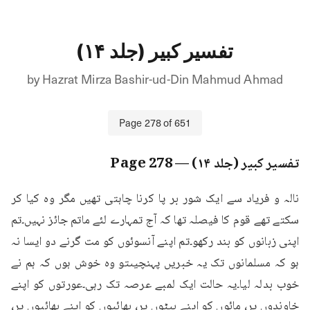
تفسیر کبیر (جلد ۱۴)
by
Hazrat Mirza Bashir-ud-Din Mahmud Ahmad
Page
278
of
651
تفسیر کبیر (جلد ۱۴)
— Page
278
نالہ و فریاد سے ایک شور بر پا کرنا چاہتی تھیں مگر وہ کیا کر 
سکتے تھے قوم کا فیصلہ تھا کہ آج تمہارے لئے ماتم جائز نہیں۔تم 
اپنی زبانوں کو بند رکھو۔تم اپنے آنسوئوں کو مت گرنے دو ایسا نہ 
ہو کہ مسلمانوں تک یہ خبریں پہنچیںتو وہ خوش ہوں کہ ہم نے 
خوب بدلہ لیا۔یہ حالت ایک لمبے عرصہ تک رہی۔عورتوں کو اپنے 
خاوندوں پر، مائوں کو اپنے بیٹوں پر، بھائیوں کو اپنے بھائیوں پر، 