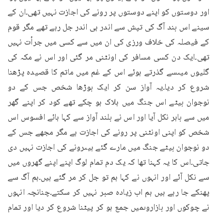
اور دوستوں کو اپنے دوستوں پر رونے کی اجازت نہیں تھی۔ان کے 
سینے اس بند آگ کی تپش سے اندر ہی اندر جل رہے تھے مگر قوم 
کے فیصلہ کی خلاف ورزی کی ان میں سے کسی میں جرأت نہیں 
تھی۔ایک دن کسی مسافر کی اونٹنی مر گئی اور اس نے مکہ کی 
گلیوں میںسے گذرتے ہوئے اس کے غم میں ماتم کا قصیدہ پڑھنا 
شروع کر دیا۔یہ آواز سن کر ایک بوڑھا شخص جس کے دو 
نوجوان بیٹے اس جنگ میں ہلاک ہو چکے تھے کود کر اپنے گھر 
میں سے باہر نکل آیا اور اس نے بلند آواز سے کہا ہائے افسوس اس 
شخص کو اپنی اونٹنی پر رونے کی اجازت ہے مگر مجھے جس کے 
دو نوجوان بیٹے جنگ میں مارے گئے ہیںرونے کی اجازت نہیں دی 
جاتی۔اس کا یہ کہنا تھا کہ یک دم تمام لوگ اپنے اپنے گھروں میں 
سے نکل آئے اور انہوں نے کہا ہم تو جل کر مر گئے ہیں۔ہم آگ سے 
پھنکے جا رہے ہیں ہم اب زیادہ صبر نہیں کر سکتے۔چنانچہ انہوں 
نے چوکوں اور بازاروںمیں جمع ہو کر پیٹنا شروع کر دیا اور تمام 