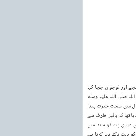
ذرا جھک کر اپنے کان میں میری بات سننا (عرب میں رواج تھا کہ بڑی عمر والوں کو چھوٹے بچے اور نوجوان چچا کہا 
کرتے تھے) میں نے اس کی طرف کان جھکایا تو اس نے کہا چچا وہ ابوجہل کون سا ہے جو رسول اللہ صلی اللہ علیہ وسلم 
کو دکھ دیا کرتا تھا۔میرا جی چاہتا ہے کہ آج اس سے بدلہ لوں۔وہ کہتے ہیں اس سوال پر میرے دل میں سخت حیرت پیدا 
ہوئی کہ یہ چھوٹاسا بچہ مجھ سے کیا سوال کررہا ہے۔مگر ابھی میں نے اس کوکوئی جواب نہیں دیا تھا کہ بائیں طرف سے 
میرے پہلو میں کہنی لگی۔میں اس کی طرف مڑا تو اس نے کہا چچا ذرا جھک کر اپنے کان میں میری بات تو سننا۔میں 
و بہت دکھ دیا کرتا ہے۔