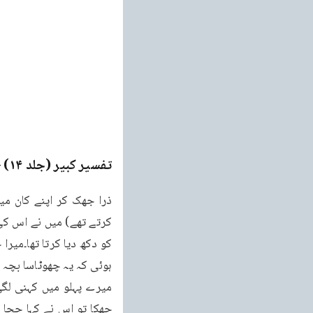
تفسیر کبیر (جلد ۱۴)
ge
جھکا تو اس نے کہا چچا ا