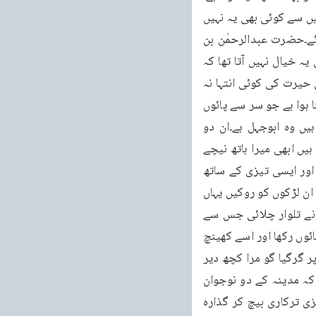
میرا جی چاہتا ہے کہ آج اس سے بدلہ لوں۔ان دونوں نے آہستگی سے یہ بات اس لئے کہی کہ ان میں سے کوئی بھی یہ نہیں 
چاہتا تھا کہ میرا دوسرا ساتھی اس بات کو سن لے اور وہ بھی اس شرف میں حصہ دار بن جائے۔حضرت عبدالرحمٰن بن 
عوفؓکہتے ہیں باوجود تجربہ کار اور ہوشیار جرنیل ہونے کے میرے دل کے کسی گوشہ میں بھی یہ خیال نہیں آتا تھا کہ 
میں ابوجہل کو مارسکوں گا۔اس لئے جب ان دو نوجوان لڑکوں نے مجھ سے یہ سوال کیا تو میری حیرت کی کوئی انتہا نہ 
رہی۔میں نے اپنی انگلی اٹھائی اور کہا دیکھو وہ جو فوج کے اندر کھڑا ہے جس نے سر پر خود پہنا ہوا ہے جو سر سے پائوں 
تک زرہ میں ملبوس ہے اور جس کے سامنے دو بہادر سپاہی ننگی تلواریں لئے پہرہ دے رہے ہیں وہ ابوجہل ہے۔ان دو 
سپاہیوں میں سے ایک ابوجہل کا اپنا بیٹا عکرمہ تھا اور دوسرا ایک اور بہادر سردار تھا۔وہ کہتے ہیں ابھی میرا ہاتھ نیچے 
نہیں گرا تھا کہ جس طرح باز چڑیا پر جھپٹا مارتا ہے اسی طرح وہ دونوں بے تحاشا دوڑ پڑے اور ایسی تیزی کے ساتھ 
دشمن کے لشکر میں جاگھسے کہ کفار حیرت سے منہ دیکھتے رہ گئے۔انہیں ہوش ہی نہ آیا کہ وہ ان لڑکوں کو روکیں یہاں 
تک کہ وہ بڑھتے ہوئے ابوجہل کے سر پر جا پہنچے۔اس وقت ایک محافظ کو خیال آیا اور اس نے تلوار چلائی جس سے 
ایک لڑکے کا ہاتھ کٹ گیا مگر اس نے کوئی پروا نہ کی اور جھٹ اپنے لٹکے ہوئے بازو پر اس نے پائوں رکھا اور اسے کھینچ 
کر جسم سے الگ کردیا۔پھر دونوں نے آگے بڑھ کر ابوجہل کو ایسا شدید زخمی کیا کہ وہ زمین پر گرگیا گو مرا کچھ دیر 
بعد۔ابو جہل کے لئے اس دنیا میں جہنم کا نظارہ غرض جنگ ابھی شروع بھی نہیں ہوئی تھی کہ مدینہ کے دو نوجوان 
لڑکوں نے جن کو مکہ والے حقارت سے ذلیل کیاکرتے تھے ابوجہل کو مارگرایا۔مدینہ کے لوگ سبزی ترکاری بیچ کر گذارہ 