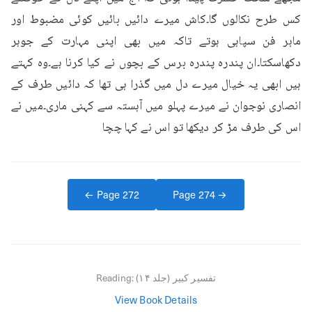
کس طرح نکالوں گا۔کاش میرے دائیں بائیں کوئی مضبوط اور 
ماہر فن سپاہی ہوتے تاکہ میں بھی اپنی مہارت کے جوہر 
دکھاسکتا۔ان پندرہ پندرہ برس کے بچوں نے کیا کرنا ہے۔وہ کہتے 
ہیں ابھی یہ خیال میرے دل میں گذرا ہی تھا کہ دائیں طرف کے 
انصاری نوجوان نے میرے پہلو میں آہستہ سے کہنی ماری۔میں نے 
اس کی طرف مڑ کر دیکھا تو اس نے کہا چچا
← Page
272
Page
274
→
تفسیر کبیر (جلد ۱۴)
Reading:
View Book Details