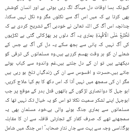
کیونکہ بسا اوقات دل میںآگ لگ رہی ہوتی ہے اور انسان کوشش 
بھی کرتا ہے کہ میں اس آگ سے نکلوں مگر وہ نکل نہیں سکتا۔
چنانچہ اس آگ کی اللہ تعالیٰ نے خودہی آگے تشریح کردی ہے کہ 
تَطَّلِعُ عَلَى الْاَفْـِٕدَةِ ہماری یہ آگ دلوں پر بھڑکائی گئی ہے لکڑیوں 
کی آگ نہیں کہ پانی سے بجھ سکے یہ دل کی آگ ہے جس کے 
شعلے ان کو ہر وقت بھسم کررہے ہیں۔وہ مسلمانوں کی ترقی کو 
دیکھتے ہیں تو ان کے دل جلتے ہیں۔غم واندوہ سے کباب ہوتے 
جاتے ہیں۔حسرت و افسوس سے ان کی زندگیاں تلخ ہو رہی ہیں 
مگر ان کی سمجھ میں نہیں آتا کہ اس دکھ کا ہم کیا علاج کریں۔
ابو جہل کا دوانصاری لڑکوں کے ہاتھوں قتل بدر کے موقع پر جب 
ابوجہل اپنے لشکر سمیت نکلا تو اس کو یہ خیال تک نہیں تھا کہ 
مسلمانوں سے ہماری جنگ ہونے والی ہے۔خود مسلمان بھی یہ 
سمجھتے تھے کہ صرف کفار کے تجارتی قافلہ سے ان کا مقابلہ 
ہوگا۔اسی وجہ سے بہت سے جاں نثار صحابہ ؓ اس جنگ میں شامل 