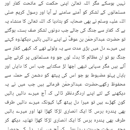
نہیں ہوسکے مگر اللہ تعالیٰ اپنی حکمت کے ماتحت کفار اور 
مسلمانوں کے لشکر کو آمنے سامنے لے آیا اور رسول کریم صلی 
اللہ علیہ وسلم نے بھی صحابہ کو بتادیا کہ اللہ تعالیٰ کا منشاء یہ 
ہے کہ کفار سے جنگ کی جائے جب دونوں لشکر صف بستہ ہوگئے 
تو حضرت عبدالرحمٰن بن عوفؓ نے اپنے دائیں بائیں دیکھا۔وہ کہتے 
ہیں میرے دل میں بڑی مدت سے یہ ولولے تھے کہ کبھی کفار سے 
جنگ ہو تو ان مظالم کا بدلہ لوں جو وہ مسلمانوں پر کرتے چلے 
آئے ہیں مگر سپاہی تبھی اچھا لڑ سکتاہے جب اس کا دایاں اور 
بایاں پہلو مضبوط ہو جو اس کی پیٹھ کو دشمن کے حملہ سے 
محفوظ رکھے۔حضرت عبدالرحمٰن فرماتے ہیں جب میں نے یہ 
دیکھنے کے لئے اپنے اردگردنظر ڈالی کہ آج میرے دائیں بائیں 
کون کھڑے ہیں تو میرا دل بیٹھ گیا کیونکہ میرے دائیں طرف 
بھی پندرہ برس کا ایک انصاری لڑکا کھڑا تھا اور میرے بائیں 
طرف بھی پندرہ برس کا ایک انصاری لڑکا کھڑا تھا۔یہ دیکھ کر 
مجھے سخت حسرت پیدا ہوئی کہ آج میں اپنے دل کے حوصلے 