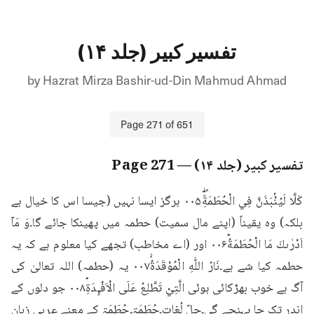
تفسیر کبیر (جلد ۱۴)
by
Hazrat Mirza Bashir-ud-Din Mahmud Ahmad
Page
271
of
651
تفسیر کبیر (جلد ۱۴)
— Page
271
كَلَّا لَيُنْۢبَذَنَّ فِي الْحُطَمَةِٞۖ۰۰۵ ہرگز ایسا نہیں (جیسا اس کا خیال ہے 
بلکہ) وہ یقیناً (اپنے مال سمیت) حطمہ میں پھینکا جائے گا۔وَ مَاۤ 
اَدْرٰىكَ مَا الْحُطَمَةُؕ۰۰۶ اور (اے مخاطب) تجھے کیا معلوم ہے کہ یہ 
حطمہ کیا شے ہے۔نَارُ اللّٰهِ الْمُوْقَدَةُۙ۰۰۷ یہ (حطمہ) اللہ تعالیٰ کی 
آگ ہے خوب بھڑکائی ہوئی الَّتِيْ تَطَّلِعُ عَلَى الْاَفْـِٕدَةِؕ۰۰۸ جو دلوں کے 
اندر تک جا پہنچے گی۔حلّ لُغات۔حُطَمَۃ۔حُطَمَۃ کے معنے عربی زبان 