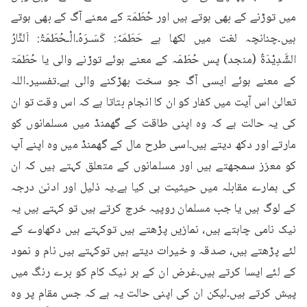
میں توڑنے کے بھی ہوتے ہیں اور حُطَمَۃ کے معنے آگ کے بھی ہوتے 
ہیں۔چنانچہ لغت میں لکھا ہے حَطَمَہٗ: کَسَـرَہُ۔الْـحُطَمَۃُ: اَلنَّارُ 
الشَّدِیْدَۃُ (منجد) پس حُطَمَہ کے معنے ہوئے توڑنے والی یا حُطَمَۃ 
کے معنے ہوئے ایسی آگ جو سخت بھڑکنے والی ہے۔تفسیر۔اللہ 
تعالیٰ اس آیت میں کفار کو ان کا انجام بتاتا ہے کہ اس وقت تو ان 
کی یہ حالت ہے کہ وہ اپنی طاقت کے گھمنڈ میں مسلمانوں کو 
مارتے اور دکھ دیتے ہیں۔اسی طرح مال کے گھمنڈ میں وہ اپنے آپ 
کو معزز سمجھتے ہیں اور مسلمانوں کے متعلق کہتے ہیں کہ ان 
کی ہمارے مقابلہ میں حیثیت ہی کیا ہے۔یہ ذلیل اور ادنیٰ درجہ 
کے لوگ ہیں یا جب مسلمان روپیہ خرچ کرتے ہیں تو کہتے ہیں یہ 
نیک نامی چاہتے ہیں، نمازیں پڑھتے ہیں توکہتے ہیں دکھاوے کے 
لئے پڑھتے ہیں، صدقہ و خیرات دیتے ہیں توکہتے ہیں نام و نمود 
کے لئے ایسا کرتے ہیں۔غرض ان کے ہر نیک کام کو برے رنگ میں 
پیش کرتے ہیں۔لیکن ان کی اپنی حالت یہ ہے کہ جس مقام پر وہ 