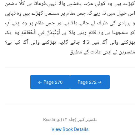
کھڑے ہیں وہ کوئی عزت بخشنے والا نہیں۔فرماتا ہے کَلَّا دشمن 
اس خیال میں نہ رہے کہ جس مقام پر مسلمان کھڑے ہیں وہ تباہی 
و بربادی کی طرف لے جانے والا ہے اور جس مقام پر وہ اپنے آپ 
کو سمجھتا ہے وہ قائم رہنے والا ہے لَيُنْۢبَذَنَّ فِي الْحُطَمَةِ وہ ایک 
بھڑکنے والی آگ میں ڈالا جائے گا۔یہ بھڑکنے والی آگ کیا ہے؟ 
مفسرین نے اپنی عادت کے مطابق
← Page
270
Page
272
→
تفسیر کبیر (جلد ۱۴)
Reading:
View Book Details