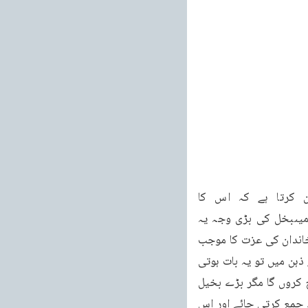
بخل سے کیوں کام لیا جاتا ہے۔اللہ تعالیٰ فرماتا ہے يَحْسَبُ اَنَّ مَالَهٗۤ اَخْلَدَهٗ۔وہ گمان کرتا ہے کہ اس کا 
<mark>مال</mark> اس کی بقا کا باعث ہو گا یعنی <mark>مال</mark>دار لوگوں میںبخل کی بڑی وجہ یہ 
ہوتی ہے کہ ان کے دلوں میںیہ احساس ہوتا ہے کہ جمع کیا ہوا <mark>مال</mark> ہمارے خاندان کی عزت کا موجب 
ہوگا۔اسی وجہ سے وہ تکالیف برداشت کرتے ہیں مگر روپیہ خرچ نہیں کرتے۔ایک ادنیٰ بخیل کے ذہن میں تو یہ بات ہوتی 
ہے کہ میں آج سے دس سال کے بعد اپنے بیٹے کی شادی پر یا اپنے مکان کی تعمیرپر روپیہ خرچ کروں گا مگر بڑے بخیل 
کے ذہن میں یہ بات نہیں ہوتی۔وہ چاہتا ہے کہ میں بھی روپیہ جمع رکھوں میری اولاد بھی روپیہ جمع کرتی جائے اور اس 