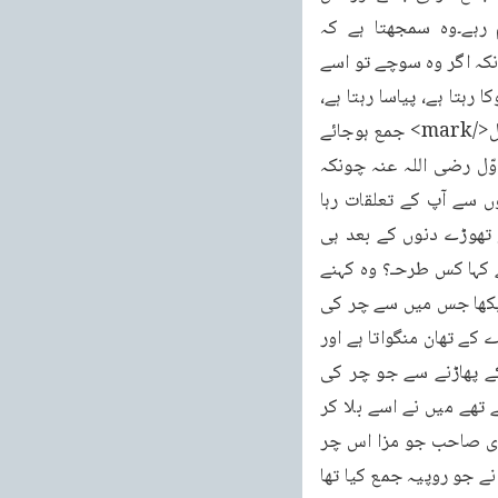
کی اولاد بھی روپیہ جمع کرتی جائے تاکہ ہمارے خاندان کا نام اور اس کی شہرت قائم رہے۔وہ سمجھتا ہے کہ 
<mark>مال</mark> رہنے کی وجہ سے ہمارے خاندان کو دائمی عزت حاصل ہوجائے گی۔حالانکہ اگر وہ سوچے تو اسے 
روزانہ یہ نظارے نظر آسکتے ہیں کہ ایک شخص بڑی مشکل سے روپیہ جمع کرتا ہے وہ خود بھوکا رہتا ہے، پیاسا رہتا ہے، 
ننگا رہتا ہے، بیمار رہتا ہے مگر روپیہ خرچ نہیں کرتا۔چاہتا ہے کہ اس کے پاس کافی <mark>مال</mark> جمع ہوجائے 
مگر جب مر جاتا ہے تو اس کی اولاد تمام روپیہ عیاشی میں برباد کردیتی ہے۔حضرت خلیفہ اوّل رضی اللہ عنہ چونکہ 
مہاراجہ جموں کے شاہی طبیب تھے اس لئے ریاست کے کئی <mark>مال</mark>دار لوگوں سے آپ کے تعلقات رہا 
کرتے تھے۔آپ فرمایا کرتے تھے ایک دفعہ ایک بڑا <mark>مال</mark>دار شخص مرگیا تو تھوڑے دنوں کے بعد ہی 
مجھے ایک شخص نے آکر کہا کہ اس کے بیٹے نے عجیب طرح روپیہ لٹانا شروع کردیا ہے۔میں نے کہا کس طرحـ؟ وہ کہنے 
لگا ایک دن وہ بازار میں سے گذر رہا تھا کہ اس نے ایک بزاز کو تھان میں سے کچھ کپڑا پھاڑتے دیکھا جس میں سے چر کی 
آواز پید اہوئی۔یہ آواز اسے ایسی پسند آئی کہ اب اس کا دن رات یہی کام ہے کہ وہ بازار سے کپڑے کے تھان منگواتا ہے اور 
اپنے نوکروں سے کہتا ہے کہ میرے سامنے انہیں صبح سے شام تک پھاڑتے رہو۔کیونکہ کپڑے کے پھاڑنے سے جو چر کی 
آواز نکلتی ہے وہ مجھے بڑی اچھی معلوم ہوتی ہے۔حضرت خلیفہ اوّل رضی اللہ عنہ فرمایا کرتے تھے میں نے اسے بلا کر 
سمجھایا اور کہا کہ اس طرح روپیہ برباد مت کرو یہ بالکل لغو طریق ہے۔اس نے جواب دیا مولوی صاحب جو مزا اس چر 
میں ہے وہ اور کسی چیز میں نہیں۔تم اسے دماغ کی خرابی کہہ لو مگر آخر ہوا کیا؟ یہی کہ باپ نے جو روپیہ جمع کیا تھا 