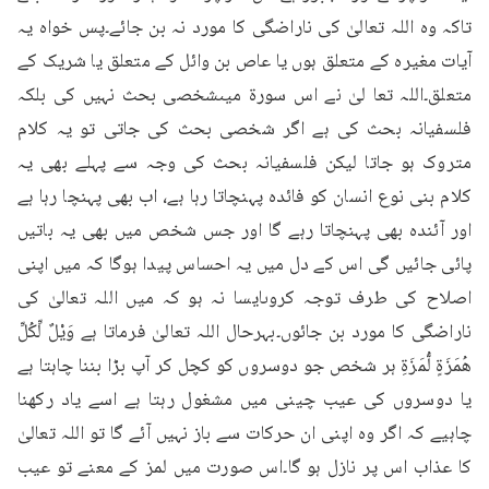
تاکہ وہ اللہ تعالیٰ کی ناراضگی کا مورد نہ بن جائے۔پس خواہ یہ 
آیات مغیرہ کے متعلق ہوں یا عاص بن وائل کے متعلق یا شریک کے 
متعلق۔اللہ تعا لیٰ نے اس سورۃ میںشخصی بحث نہیں کی بلکہ 
فلسفیانہ بحث کی ہے اگر شخصی بحث کی جاتی تو یہ کلام 
متروک ہو جاتا لیکن فلسفیانہ بحث کی وجہ سے پہلے بھی یہ 
کلام بنی نوع انسان کو فائدہ پہنچاتا رہا ہے، اب بھی پہنچا رہا ہے 
اور آئندہ بھی پہنچاتا رہے گا اور جس شخص میں بھی یہ باتیں 
پائی جائیں گی اس کے دل میں یہ احساس پیدا ہوگا کہ میں اپنی 
اصلاح کی طرف توجہ کروںایسا نہ ہو کہ میں اللہ تعالیٰ کی 
ناراضگی کا مورد بن جائوں۔بہرحال اللہ تعالیٰ فرماتا ہے وَيْلٌ لِّكُلِّ 
هُمَزَةٍ لُّمَزَةِ ہر شخص جو دوسروں کو کچل کر آپ بڑا بننا چاہتا ہے 
یا دوسروں کی عیب چینی میں مشغول رہتا ہے اسے یاد رکھنا 
چاہیے کہ اگر وہ اپنی ان حرکات سے باز نہیں آئے گا تو اللہ تعالیٰ 
کا عذاب اس پر نازل ہو گا۔اس صورت میں لمز کے معنے تو عیب 