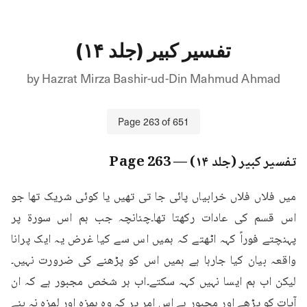
تفسیر کبیر (جلد ۱۴)
by
Hazrat Mirza Bashir-ud-Din Mahmud Ahmad
Page
263
of
651
تفسیر کبیر (جلد ۱۴)
— Page
263
میں فلاں فلاں خرابیاں پائی جا تی تھیں یا کوئی شریک تھا جو 
اس قسم کی عادات رکھتا تھا۔چنانچہ جب ہم اس سورۃ پر 
پہنچتے فوراً کہہ اٹھتے کہ ہمیں اس سے کیا غرض یہ ایک پرانا 
واقعہ بیان کیا جارہا ہے ہمیں اس کو پڑھنے کی ضرورت نہیں۔
لیکن اب ہم ایسا نہیں کہہ سکتے۔اب ہر شخص مجبور ہے کہ ان 
آیات کو پڑھے اور مجبور ہے اس امر پر کہ وہ ہمزہ اور لمزہ نہ بنے 