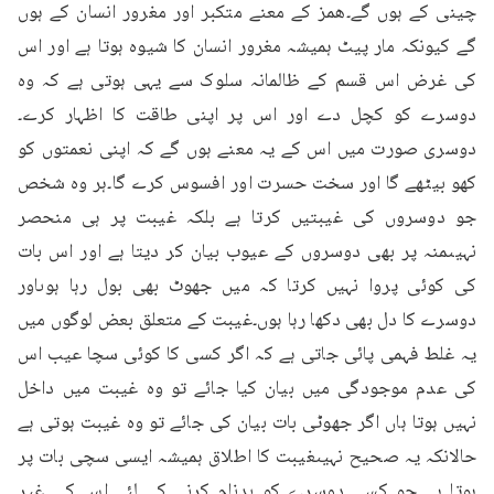
چینی کے ہوں گے۔ھمز کے معنے متکبر اور مغرور انسان کے ہوں 
گے کیونکہ مار پیٹ ہمیشہ مغرور انسان کا شیوہ ہوتا ہے اور اس 
کی غرض اس قسم کے ظالمانہ سلوک سے یہی ہوتی ہے کہ وہ 
دوسرے کو کچل دے اور اس پر اپنی طاقت کا اظہار کرے۔
دوسری صورت میں اس کے یہ معنے ہوں گے کہ اپنی نعمتوں کو 
کھو بیٹھے گا اور سخت حسرت اور افسوس کرے گا۔ہر وہ شخص 
جو دوسروں کی غیبتیں کرتا ہے بلکہ غیبت پر ہی منحصر 
نہیںمنہ پر بھی دوسروں کے عیوب بیان کر دیتا ہے اور اس بات 
کی کوئی پروا نہیں کرتا کہ میں جھوٹ بھی بول رہا ہوںاور 
دوسرے کا دل بھی دکھا رہا ہوں۔غیبت کے متعلق بعض لوگوں میں 
یہ غلط فہمی پائی جاتی ہے کہ اگر کسی کا کوئی سچا عیب اس 
کی عدم موجودگی میں بیان کیا جائے تو وہ غیبت میں داخل 
نہیں ہوتا ہاں اگر جھوٹی بات بیان کی جائے تو وہ غیبت ہوتی ہے 
حالانکہ یہ صحیح نہیںغیبت کا اطلاق ہمیشہ ایسی سچی بات پر 
ہوتا ہے جو کسی دوسرے کو بدنام کرنے کے لئے اس کی غیر 