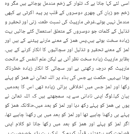
اسی لئے کہا جاتا ہے کہ تلوار کے زخم مندمل ہوجاتے ہیں مگر وہ 
زخم جو زبان کی چھری دوسروں کے قلب پر پید اکرتی ہے کبھی 
مندمل نہیں ہوتے۔غرض مارپیٹ کی نسبت طعنہ زنی اور تحقیر و 
تذلیل کے کلمات جو دوسروں کے متعلق استعمال کئے جائیں بہت 
زیادہ سخت ہوتے ہیں۔پس ھمز کے معنے مارنے پیٹنے کے ہیں اور 
لمز کے معنے تحقیر و تذلیل اور سچائیوں کا انکار کرنے کے ہیں۔
بظاہر مارپیٹ زیادہ سخت نظر آتی ہے لیکن علم النفس کے ماتحت 
مارپیٹ کم درجہ رکھتی ہے اور سچائی کا انکار زیادہ خطرناک 
ہوتا ہے۔یہی حکمت ہے جس کی بناء پر اللہ تعالیٰ نے ھمز کو پہلے 
رکھا اور لمز جس میں اخلاقی برائی زیادہ تھی اس کا بعدمیں 
بیان کیا۔لوگ اپنی نادانی سے یہ سمجھتے ہیں کہ اللہ تعالیٰ نے 
یوں ہی ھمز کو پہلے رکھ دیا اور لمز کو بعد میں۔حالانکہ ھمز کو 
پہلے ہی رکھنا چاہیے تھا اور لمز کو بعد میں ہی رکھنا چاہیے تھا۔
اگر لمز کو پہلے اور ھمز کو بعد میں رکھا جاتا تو کلام اپنی 
فصاحت کھو بیٹھتا۔یہ قرآن کریم کی ایک بہت بڑی خصوصیت ہے 