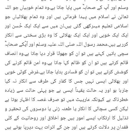
وسلم اور آپ کے صحابہؓ میں پایا جاتا ہے۔وہ تمام خوبیاں جو اللہ 
تعالیٰ نے اسلام میں پیدا فرمائی ہیں اور وہ تمام بھلائیاں جو 
اسلامی تعلیم میںرکھی گئی ہیں۔ان میں سے ایک ایک حُسن اور 
ایک ایک خوبی اور ایک ایک بھلائی کا وہ بڑی سختی سے انکار 
کررہے ہیں۔محمد رسول اللہ صلی اللہ علیہ وسلم اور آپؐکے صحابہؓ 
سچی باتیں کہتے ہیں تو ان کو جھوٹا قرار دیا جاتا ہے۔وہ انصاف 
قائم کرتے ہیں تو ان کو ظالم کہا جاتا ہے۔وہ امن قائم کرنے کی 
کوشش کرتے ہیں تو ان کو فسادی بتایا جاتا ہے۔غرض کوئی خوبی 
اور بھلائی ایسی نہیں جس کا کفار کی طرف سے انکار نہ کیا 
جارہا ہو اور یہ حالت یقیناً ایسی ہے جو پہلی حالت سے زیادہ 
خطرناک ہے کیونکہ مارپیٹ میں تو صرف غصہ کا اظہار ہوتا ہے 
لیکن کسی سچائی کا انکار یا طعنہ زنی یا دوسروں کی تحقیر و 
تذلیل کا ارتکاب ایسے امور ہیں جو اخلاق اور روحانیت کے کلی 
فقدان پر دلالت کرتے ہیں اور جن کے اثرات بہت دیرپا ہوتے ہیں 