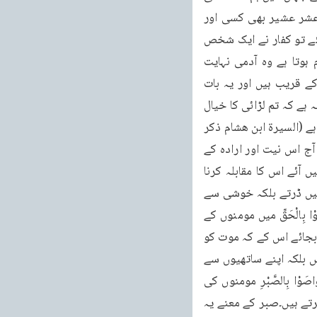
کی رضا کے وارث ہوں گے۔اس یقین کی وجہ سے جو دلیری مومنوں میں پائی جاتی ہے اس کاعشر عشیر بھی کسی اور 
قوم میں نہیں ہوتا۔جب بدر کے میدان میں کفار اور مسلمان ایک دوسرے کے مقابل میں پہنچ گئے تو کفار نے ایک شخص 
کو یہ پتہ لگانے کے لئے بھیجاکہ مسلمان کتنے ہیں اور ان کے سازوسامان کاکیا حال ہے۔معلوم ہوتا ہے وہ آدمی نہایت 
ہوشیار تھا کیونکہ واپس جاکر اس نے کہا میرا اندازہ یہ ہے کہ مسلمان تین سو سوا تین سو کے قریب ہیں اور یہ بات 
بالکل ٹھیک تھی کیونکہ مسلمان تین سو تیرہ تھے۔مگر اس نے کہا اے میرے بھائیو! میرا مشورہ یہ ہے کہ تم لڑائی کا خیال 
بالکل چھوڑ دو کیونکہ میں نے اونٹوں اور گھوڑوں پر آدمیوں کو نہیں بلکہ موتوں کو سوار دیکھا ہے (السیرۃ ابن ھشام ذکر 
رؤیا عاتکۃ بنت عبد المطلب )۔یعنی ان میں سے ہر شخص کے چہرہ سے یہ معلوم ہوتا ہے کہ وہ آج اس نیت اور ارادہ کے 
ساتھ آیا ہے کہ میں زندہ واپس نہیں جائوں گا۔اور جو قوم اس نیت اور ارادہ کے ساتھ میدان میں آئے اس کا مقابلہ کرنا 
آسان نہیں ہوتا۔یہی تَوَاصَوْا بِالْحَقِّ کے معنے ہیں کہ مومن نڈر اور بہادر ہوتے ہیں وہ موت سے نہیں ڈرتے بلکہ خوشی سے 
اس کو قبول کرتے ہیں اور دوسروں سے بھی یہی کہتے ہیں کہ تم موت سے مت ڈرو گویا تَوَاصَوْا بِالْحَقِّ میں مومنوں کے 
ایمان اور یقین کی طرف اشارہ ہے اور بتایا گیا ہے کہ انہیں صداقت پر اتنا کامل یقین ہوتا ہے کہ بجائے اس کے کہ موت کو 
برا سمجھیں اسے اپنے لئے خوشخبری سمجھتے ہیں اور نہ صرف خود موت کے لئے تیار رہتے ہیں بلکہ اپنے ساتھیوں سے 
بھی یہی کہتے ہیں کہ اگر تم کامیابی چاہتے ہو تو موت کے لئے تیار رہا کرو۔پھر فرماتا ہے وَ تَوَاصَوْا بِالصَّبْرِ مومنوں کی 
ایک اور خصوصیت یہ ہوتی ہے کہ وہ خود بھی صبر کرتے اور دوسروں کو بھی صبر کی تلقین کرتے ہیں۔صبر کے معنے یہ 