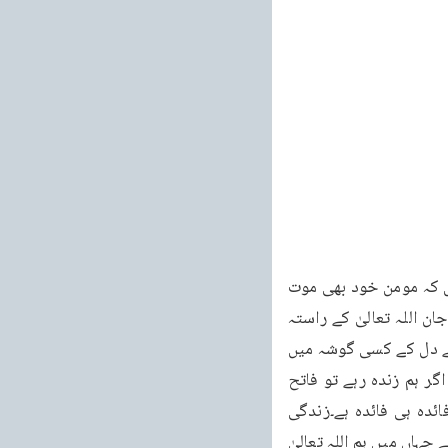
(۶)اسی طرح حَقّ کے ایک معنے موت کے بھی ہیں۔اس لحاظ سے وَتَوَاصَوْا بِالْحَقِّ کے یہ معنے ہیں کہ مومن خود بھی موت 
کو خوشی سے قبول کرتے ہیں اور دوسروں کو بھی یہی نصیحت کرتے ہیں کہ ڈرو نہیں اپنی جان اللہ تعالیٰ کے راستہ 
میں قربان کر دو۔گویا مومن جماعت قربانی اور ایثار کی مجسمہ ہوتی ہے اور موت کا ڈر اس کے دل کے کسی گوشہ میں 
بھی نہیں ہوتا۔وہ جانتے ہیں کہ اللہ تعالیٰ کی پیشگوئیاں ہماری کامیابی کے متعلق موجود ہیں اگر ہم زندہ رہے تو فاتح 
ہوں گے اور اگر مرگئے تو اگلے جہاں میں آرام سے زندگی بسر کریں گے۔دونوں صورتوں میں فائدہ ہی فائدہ ہے۔زندگی 
میں بھی فائدہ ہے اور موت میں بھی فائدہ ہے۔زندہ رہے تو کامیابی یقینی ہے اور اگر مرگئے تواگلے جہاں میں ہم اللہ تعالیٰ 