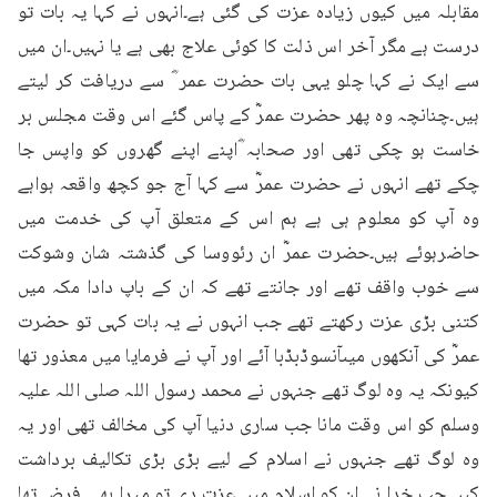
مقابلہ میں کیوں زیادہ عزت کی گئی ہے۔انہوں نے کہا یہ بات تو 
درست ہے مگر آخر اس ذلت کا کوئی علاج بھی ہے یا نہیں۔ان میں 
سے ایک نے کہا چلو یہی بات حضرت عمر ؓ سے دریافت کر لیتے 
ہیں۔چنانچہ وہ پھر حضرت عمرؓ کے پاس گئے اس وقت مجلس بر 
خاست ہو چکی تھی اور صحابہ ؓاپنے اپنے گھروں کو واپس جا 
چکے تھے انہوں نے حضرت عمرؓ سے کہا آج جو کچھ واقعہ ہواہے 
وہ آپ کو معلوم ہی ہے ہم اس کے متعلق آپ کی خدمت میں 
حاضرہوئے ہیں۔حضرت عمرؓ ان رئووسا کی گذشتہ شان وشوکت 
سے خوب واقف تھے اور جانتے تھے کہ ان کے باپ دادا مکہ میں 
کتنی بڑی عزت رکھتے تھے جب انہوں نے یہ بات کہی تو حضرت 
عمرؓ کی آنکھوں میںآنسوڈبڈبا آئے اور آپ نے فرمایا میں معذور تھا 
کیونکہ یہ وہ لوگ تھے جنہوں نے محمد رسول اللہ صلی اللہ علیہ 
وسلم کو اس وقت مانا جب ساری دنیا آپ کی مخالف تھی اور یہ 
وہ لوگ تھے جنہوں نے اسلام کے لیے بڑی بڑی تکالیف برداشت 
کیں۔جب خدا نے ان کو اسلام میں عزت دی تو میرا بھی فرض تھا 