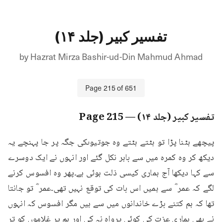
تفسیر کبیر (جلد ۱۴)
by
Hazrat Mirza Bashir-ud-Din Mahmud Ahmad
Page
215
of
651
تفسیر کبیر (جلد ۱۴)
— Page
215
پیچھے ہٹنا پڑا تو ہٹتے ہٹتے وہ جوتیوںکی جگہ پر جا پہنچے یہ 
دیکھ کر وہ کمرہ میں سے باہر نکل گئے اور انہوں نے ایک دوسرے 
سے کہا دیکھا آج ہماری کیسی ذلت ہوئی ہے۔پھر وہ افسوس کرنے 
لگے کہ عمر ؓ سے ہمیں اس بات کی توقع نہیں تھی۔عمر ؓ تو جانتا 
تھا کہ ہم کتنے بڑے خاندانوں میں سے ہیں مگر افسوس کہ انہوں 
نے بھی ہماری عزت کی کوئی پرواہ نہ کی اور ہم پر غلاموں کو تر 