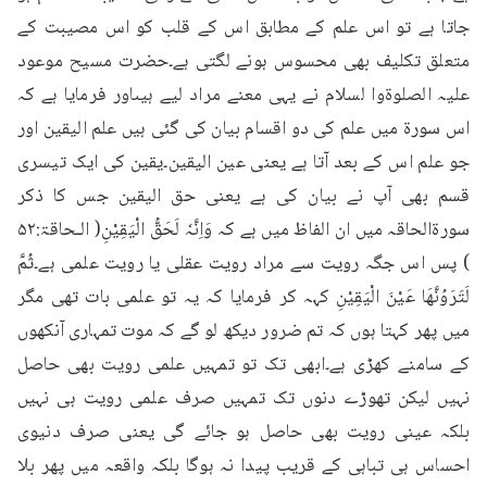
جاتا ہے تو اس علم کے مطابق اس کے قلب کو اس مصیبت کے 
متعلق تکلیف بھی محسوس ہونے لگتی ہے۔حضرت مسیح موعود 
علیہ الصلوۃوا لسلام نے یہی معنے مراد لیے ہیںاور فرمایا ہے کہ 
اس سورۃ میں علم کی دو اقسام بیان کی گئی ہیں علم الیقین اور 
جو علم اس کے بعد آتا ہے یعنی عین الیقین۔یقین کی ایک تیسری 
قسم بھی آپ نے بیان کی ہے یعنی حق الیقین جس کا ذکر 
سورۃالحاقہ میں ان الفاظ میں ہے کہ وَاِنَّہٗ لَحَقُّ الْیَقِیْنِ( الـحاقۃ:۵۲ 
) پس اس جگہ رویت سے مراد رویت عقلی یا رویت علمی ہے۔ثُمَّ 
لَتَرَوُنَّهَا عَيْنَ الْيَقِيْنِ کہہ کر فرمایا کہ یہ تو علمی بات تھی مگر 
میں پھر کہتا ہوں کہ تم ضرور دیکھ لو گے کہ موت تمہاری آنکھوں 
کے سامنے کھڑی ہے۔ابھی تک تو تمہیں علمی رویت بھی حاصل 
نہیں لیکن تھوڑے دنوں تک تمہیں صرف علمی رویت ہی نہیں 
بلکہ عینی رویت بھی حاصل ہو جائے گی یعنی صرف دنیوی 
احساس ہی تباہی کے قریب پیدا نہ ہوگا بلکہ واقعہ میں پھر بلا 