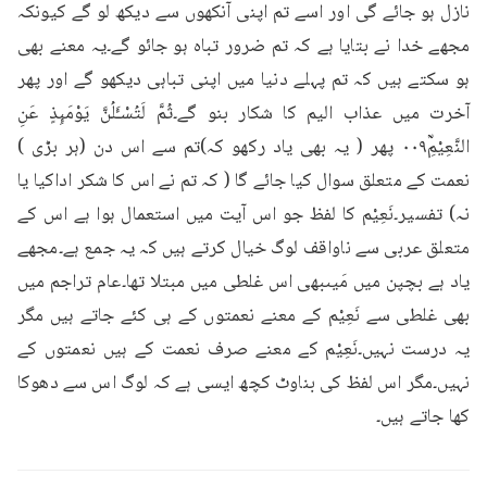
نازل ہو جائے گی اور اسے تم اپنی آنکھوں سے دیکھ لو گے کیونکہ 
مجھے خدا نے بتایا ہے کہ تم ضرور تباہ ہو جائو گے۔یہ معنے بھی 
ہو سکتے ہیں کہ تم پہلے دنیا میں اپنی تباہی دیکھو گے اور پھر 
آخرت میں عذاب الیم کا شکار بنو گے۔ثُمَّ لَتُسْـَٔلُنَّ يَوْمَىِٕذٍ عَنِ 
النَّعِيْمِؒ۰۰۹ پھر ( یہ بھی یاد رکھو کہ)تم سے اس دن (ہر بڑی ) 
نعمت کے متعلق سوال کیا جائے گا ( کہ تم نے اس کا شکر اداکیا یا 
نہ) تفسیر۔نَعِیْم کا لفظ جو اس آیت میں استعمال ہوا ہے اس کے 
متعلق عربی سے ناواقف لوگ خیال کرتے ہیں کہ یہ جمع ہے۔مجھے 
یاد ہے بچپن میں مَیںبھی اس غلطی میں مبتلا تھا۔عام تراجم میں 
بھی غلطی سے نَعِیْم کے معنے نعمتوں کے ہی کئے جاتے ہیں مگر 
یہ درست نہیں۔نَعِیْم کے معنے صرف نعمت کے ہیں نعمتوں کے 
نہیں۔مگر اس لفظ کی بناوٹ کچھ ایسی ہے کہ لوگ اس سے دھوکا 
کھا جاتے ہیں۔