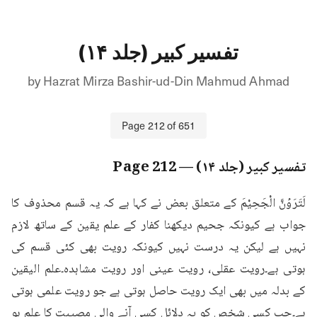
تفسیر کبیر (جلد ۱۴)
by
Hazrat Mirza Bashir-ud-Din Mahmud Ahmad
Page
212
of
651
تفسیر کبیر (جلد ۱۴)
— Page
212
لَتَرَوُنَّ الْجَحِيْمَ کے متعلق بعض نے کہا ہے کہ یہ قسم محذوف کا 
جواب ہے کیونکہ جحیم دیکھنا کفار کے علم یقین کے ساتھ لازم 
نہیں ہے لیکن یہ درست نہیں کیونکہ رویت بھی کئی قسم کی 
ہوتی ہے۔رویت عقلی، رویت عینی اور رویت مشاہدہ۔علم الیقین 
کے بدلہ میں بھی ایک رویت حاصل ہوتی ہے جو رویت علمی ہوتی 
ہے۔جب کسی شخص کو بہ دلائل کسی آنے والی مصیبت کا علم ہو 