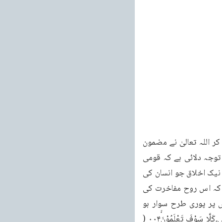
حَتّٰى زُرْتُمُ الْمَقَابِرَ کی جگہ حتّٰی مُتُّمْ فرماتا تو یہ مضمون ادا نہ ہو سکتا۔حَتّٰى زُرْتُمُ الْمَقَابِرَ کہہ کر اللہ تعالیٰ نے مضمون 
میں ایک خاص شان اور جدت پیدا کرتے ہوئے بنی نوع انسان کو اس نہایت اہم نکتہ کی طرف توجہ دلائی ہے کہ قومی 
تباہی کی بڑی وجہ یہ ہوتی ہے کہ لوگ ناجائز تکا ثر سے کام لینا شروع کر دیتے ہیں اور وہ تمام نیک اخلاق جو انسان کی 
قومی اور مذہبی زندگی کا اصل باعث ہوتے ہیں ان کو نظر انداز کر دیتے ہیں۔نتیجہ یہ ہوتا ہے کہ اس روح مفاخرت کی 
وجہ سے قوم اپنے مقام سے گرتی چلی جاتی ہے یہاں تک کہ ایک دن ایسا آتا ہے جب موت اس پر پوری طرح سوار ہو 
جاتی ہے اور ترقی کی دوڑ میں ایک بے جان جسم سے بڑھ کر اس کی کوئی حقیقت نہیں رہتی۔كَلَّا سَوْفَ تَعْلَمُوْنَۙ۰۰۴ ( 