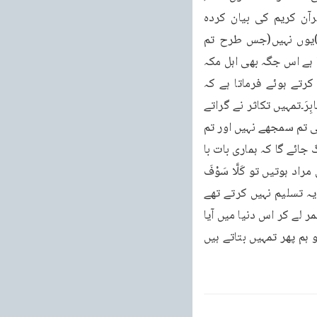
خوب یاد رکھوکہ تمہاری حالت) اس طرح نہیں (جس طرح تم سمجھتے ہو بلکہ)تم لوگ (قرآن کریم کی بیان کردہ 
حقیقت کو) جلد ہی جان لو گے ثُمَّ كَلَّا سَوْفَ تَعْلَمُوْنَؕ۰۰۵ پھر (ہم کہتے ہیں کہ تمہاری حالت)یوں نہیں(جس طرح تم 
سمجھتے ہو )تم عنقریب ہی(اس بات کو ) جان لو گے۔تفسیر۔كَلَّا ہمیشہ زجر کے لئے استعمال ہوتا ہے اس جگہ بھی اہل مکہ 
کو خبر دار اور ہوشیار کرنے کے لئے یہ لفظ استعمال کیا گیا ہے اور اللہ تعالیٰ ان سے خطاب کرتے ہوئے فرماتا ہے کہ 
خبردار تمہاری یہ حالت سخت خطرے والی ہے ہم نے جو کہا ہے کہ اَلْهٰىكُمُ التَّكَاثُرُ۔حَتّٰى زُرْتُمُ الْمَقَابِرَ۔تمہیں تکاثر نے گراتے 
گراتے اس حالت تک پہنچادیا ہے کہ تم مقبرہ میں جا پہنچے ہو۔ہماری اس بات کی سچائی کو ابھی تم سمجھے نہیں اور تم 
خیال کرتے ہو کہ یہ محض ایک بڑ ہے۔مگر یاد رکھو تھوڑے ہی دنوں تک تمہیں اچھی طرح پتہ لگ جائے گا کہ ہماری بات با 
لکل سچی ہے اور زندگی کے آثار تم میں موجود نہیں رہے۔دیکھو اگر یہاں مقابر سے ظاہری قبریں مراد ہوتیں تو كَلَّا سَوْفَ 
تَعْلَمُوْنَ۔ثُمَّ كَلَّا سَوْفَ تَعْلَمُوْنَ کے کیا کوئی بھی معنے ہو سکتے تھے۔کیا ابو جہل، عتبہ اور شیبہ یہ تسلیم نہیں کرتے تھے 
کہ ہم نے ایک دن مر جانا ہے۔جب وہ بھی تسلیم کرتے تھے کہ انسان فا نی ہے اور وہ تھوڑی سی عمر لے کر اس دنیا میں آیا 
ہے تو یہ کہنا کس قدر بے معنی ہو جاتا تھا کہ ہم تمہیں بتاتے ہیں کہ تم نے ضرور مرنا ہے دیکھو ہم پھر تمہیں بتاتے ہیں 