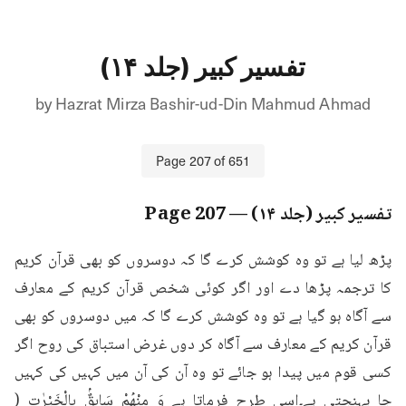
تفسیر کبیر (جلد ۱۴)
by
Hazrat Mirza Bashir-ud-Din Mahmud Ahmad
Page
207
of
651
تفسیر کبیر (جلد ۱۴)
— Page
207
پڑھ لیا ہے تو وہ کوشش کرے گا کہ دوسروں کو بھی قرآن کریم 
کا ترجمہ پڑھا دے اور اگر کوئی شخص قرآن کریم کے معارف 
سے آگاہ ہو گیا ہے تو وہ کوشش کرے گا کہ میں دوسروں کو بھی 
قرآن کریم کے معارف سے آگاہ کر دوں غرض استباق کی روح اگر 
کسی قوم میں پیدا ہو جائے تو وہ آن کی آن میں کہیں کی کہیں 
جا پہنچتی ہے۔اسی طرح فرماتا ہے وَ مِنْهُمْ سَابِقٌۢ بِالْخَيْرٰتِ ( 