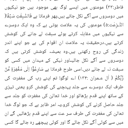
فاطر:۳۳) مومنوں میں ایسے لوگ بھی موجود ہیں جو نیکیوں 
میں دوسروں سے آگے نکل جاتے ہیں۔پھر فرماتا ہے فَالسّٰبِقٰتِ سَبْقًا( 
النّٰـزِعٰت:۵) مومنوں کی یہ علامت ہوتی ہے کہ وہ ایک دوسرے 
سے نیکیوں میں مقابلہ کرتے ہوئے سبقت لے جانے کی کوشش 
کرتے ہیں۔درحقیقت یہ علامت ان اقوام کی ہے جو اپنے اندر 
زندگی کی روح رکھتی ہیں۔وہ ہمیشہ کوشش کرتی ہیں کہ 
دوسروں سے آگے نکل جائیںاور نیکی کے میدان میں کسی کو 
سبقت نہ لے جانے دیں۔اسی طرح فرماتا ہے سَارِعُوْۤا اِلٰى مَغْفِرَةٍ مِّنْ 
رَّبِّكُمْ ( اٰل عـمران :۱۳۴) اے لوگو! تم اپنے رب کی مغفرت کی 
طرف ایک دوسرے سے جلد پہنچنے کی کوشش کرو یعنی تیزی 
کے ساتھ اپنے قدم بڑھائو اور خدا تعالیٰ کی مغفرت کو جلد سے 
جلد حاصل کرنے کی کوشش کرو۔یہ امر ظاہر ہے کہ جو لوگ خدا 
تعالیٰ کی مغفرت کی طرف سر عت سے اپنے قدم بڑھائیں گے ان 
میں سے کوئی آگے نکل جائے گا اور کوئی پیچھے رہ جائے گا کسی 