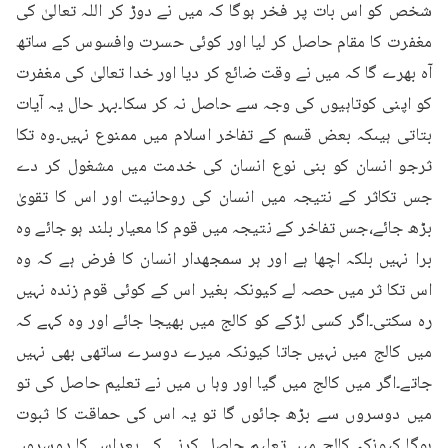
شخص کو اس بات پر فخر ہوگا کہ میں نے دوڑ کر اللہ تعالیٰ کی 
مغفرت کا مقام حاصل کر لیا اور کوئی حسرت وافسوس کے ساتھ 
آہ بھرے گا کہ میں نے وقت ضائع کر دیا اور خدا تعالیٰ کی مغفرت 
کو اپنی کوتاہیوں کی وجہ سے حاصل نہ کر سکا۔بہر حال یہ آیات 
بتاتی ہیںکہ بعض قسم کے تفاخر اسلام میں ممنوع نہیں۔وہ تکا 
ثرجو انسان کو بنی نوع انسان کی خدمت میں مشغول کر دے 
جس تکاثر کے نتیجہ میں انسان کی روحانیت اور اس کا تقویٰ 
بڑھ جائے،جس تفاخر کے نتیجہ میں قوم کا معیار بلند ہو جائے وہ 
برا نہیں بلکہ اچھا ہے اور ہر سمجھدار انسان کا فرض ہے کہ وہ 
اس تکا ثر میں حصہ لے کیونکہ بغیر اس کے کوئی قوم زندہ نہیں 
رہ سکتی۔اگر کسی لڑکے کو کالج میں بھیجا جائے اور وہ کہے کہ 
میں کالج میں نہیں جاتا کیونکہ میرے دوسرے ساتھی بھی نہیں 
جاتے۔اگر میں کالج میں گیا اور وہا ں میں نے تعلیم حاصل کی تو 
میں دوسروں سے بڑھ جائوں گا تو یہ اس کی حماقت کا ثبوت 
ہوگا کیونکہ کالج میں تعلیم حاصل کرنے کے بعداس کا دوسروں 