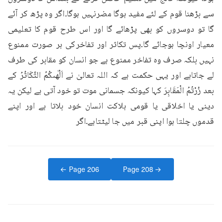
سے بڑھنا قوم کے لئے مفید ہوگا مضرنہیں ہوگا۔اگر وہ پڑھ کر آئے 
گا تو دوسروں کو بھی پڑھائے گا اور اس طرح قوم کا تعلیمی 
معیار اونچا ہوجائے گا۔پس تکاثر اور تفاخرکی ہر صورت ممنوع 
نہیں بلکہ صرف وہ تفاخر ممنوع ہے جو انسان کو مقابر کی طرف 
لے جاتاہے اور یہی حکمت ہے کہ اللہ تعالیٰ نے اَلْهٰىكُمُ التَّكَاثُرُ کے 
بعد زُرْتُمُ الْمَقَابِرَ کہا کیونکہ جسمانی موت تو خود آتی ہے لیکن یہ 
دینی یا اخلاقی یا قومی ہلاکت انسان خود بلاتا ہے اور اپنے 
قدموں چلتا ہوا اپنی قبر میں جا لیٹتاہے۔اگر
← Page
206
Page
208
→