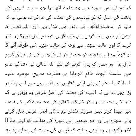
کہ تم نے اس سورۃ سے وہ فائدہ اٹھا لیا جو سارے نبیوں کی 
بعثت کی اصل غرض ہے۔نبیوں کی بعثت کی غرض یہ ہوتی ہے کہ 
دنیا کی محبت لوگوں کے دلوں سے نکال دیں اور اللہ تعالیٰ کا 
عشق ان میں پیدا کریں۔پس جب کوئی شخص اس سورۃ پر غور 
کرے گا اور حالت سیّئہ سے لوٹ کر حالت طیّبہ کی طرف آئے گا 
تو لازماً وہ اس مقصد کو حاصل کر لے گا جس کے لئے قرآن کریم 
نازل ہوا اور جس کو پورا کرنے کے لئے اللہ تعالیٰ نے ابتدائے عالم 
سے سلسلۂ نبوت قائم فرمایا ہے۔حضرت مسیح موعود علیہ 
الصلوٰۃ والسلام نے بھی اپنی کتابوں اور تقریروں میں اس بات پر 
بڑا زور دیا ہے کہ انبیاء کی بعثت کی اصل غرض یہ ہوتی ہے کہ 
دنیا کی محبت سرد کر کے خدا تعالیٰ کی محبت لوگوں کے قلوب 
میں پیدا کریں۔پس سورئہ تکاثر نبوت کی اصل غرض بیان کرنے 
والی سورۃ ہے اور جو شخص اس سورۃ کے مطالب کو اپنے مدّ ِ 
نظر رکھتا ہے وہ اپنی حالت کو نبیوں کی حالت کے مشابہ بنالیتا 