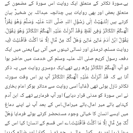
ہے۔سورۃ تکاثر کے متعلق ایک روایت اس سورۃ کے مضمون کے 
متعلق بعض اور بھی روایات ہیں چنانچہ عبداللہ بن شخیرؓ بیان 
کرتے ہیں اِنْتَـھَیْتُ اِلٰی رَسُوْلِ اللہِ صَلَّی اللہُ عَلَیْہ وَسَلَّمَ وَھُوَ یَقْرَأُ 
اَلْهٰىكُمُ التَّكَاثُرُ وَفِیْ لَفْظٍ وَقَدْ اُنْزِلَتْ عَلَیْہِ اَلْهٰىكُمُ التَّكَاثُرُ وَھُوَ یَقُوْلُ۔
یَقُوْلُ ابْنُ اٰدَمَ مَالِیْ مَالِیْ وَھَلْ لَّکَ مِنْ مَّالٍ اِلَّا مَا اَکَلْتَ فَاَفْنَیْتَ (یہ 
روایت مسلم، ترمذی اور نسائی تینوں میں آتی ہے) یعنی میں ایک 
دفعہ رسول کریم صلی اللہ علیہ وسلم کی خدمت میں حاضر ہوا 
تو آپ اَلْهٰىكُمُ التَّكَاثُرُ پڑھ رہے تھے۔ایک دوسری روایت میں یہ ذکر 
آتا ہے کہ قَدْ اُنْزِلَتْ عَلَیْہِ اَلْهٰىكُمُ التَّكَاثُرُ آپ پر اس وقت سورئہ 
تکاثر نازل ہوئی تھی (غالباً اسی روایت سے متاثر ہوکر امام بخاری 
نے اس سورۃ کو مدنی قرار دیاہے) اور آپ فرمارہے تھے کہ ابن آدم 
کہتاہے ہائے میر امال۔ہائے میرامال۔اس کے بعد آپ نے اپنے دماغ 
میں ایسے انسان کا خیالی وجود مستحضر کرتے ہوئے فرمایا وَھَلْ 
لَّکَ مِنْ مَّالٍ اِلَّا مَا اَکَلْتَ فَاَفْنَیْتَ۔اے اس قسم کے انسان! کیا اس کے 
سوا تیرا اور بھی کوئی مال ہے جو تو نے کھایا اور ضائع کردیا 