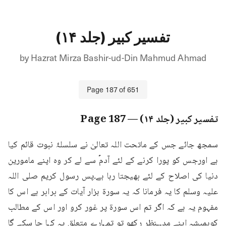
تفسیر کبیر (جلد ۱۴)
by
Hazrat Mirza Bashir-ud-Din Mahmud Ahmad
Page
187
of
651
تفسیر کبیر (جلد ۱۴)
— Page
187
سمجھ جائے جس کے ماتحت اللہ تعالیٰ نے سلسلۂ نبوت قائم کیا 
ہے اورجس کو پورا کرنے کے لئے آدمؑ سے لے کر وہ اپنے مامورین 
دنیا کی اصلاح کے لئے بھیجتا رہا ہے۔پس رسول کریم صلی اللہ 
علیہ وسلم کا یہ فرمانا کہ یہ سورۃ ہزار آیات کے برابر ہے اس کا 
مفہوم یہ ہے کہ اگر تم اس سورۃ پر غور کرو اور اس کے مطالب 
کوہمیشہ اپنے مدــنظر رکھو تو تمہارے متعلق یہ کہا جا سکے گا 