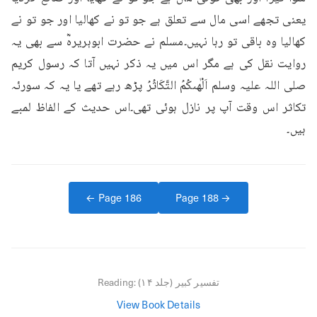
یعنی تجھے اسی مال سے تعلق ہے جو تو نے کھالیا اور جو تو نے 
کھالیا وہ باقی تو رہا نہیں۔مسلم نے حضرت ابوہریرہؓ سے بھی یہ 
روایت نقل کی ہے مگر اس میں یہ ذکر نہیں آتا کہ رسول کریم 
صلی اللہ علیہ وسلم اَلْهٰىكُمُ التَّكَاثُرُ پڑھ رہے تھے یا یہ کہ سورئہ 
تکاثر اس وقت آپ پر نازل ہوئی تھی۔اس حدیث کے الفاظ لمبے 
ہیں۔
← Page
186
Page
188
→
تفسیر کبیر (جلد ۱۴)
Reading:
View Book Details