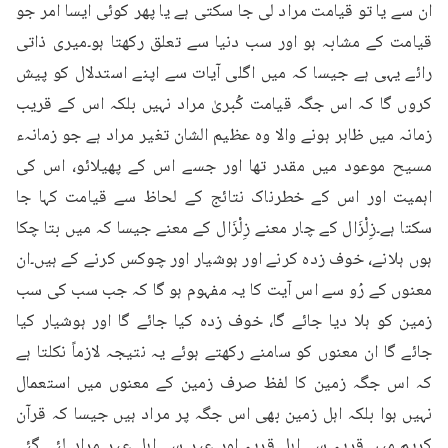
ان سے یا تو قیامت مراد لی جا سکتی ہے یا پھر کوئی ایسا امر جو 
قیامت کے مشابہ ہو اور سب دنیا سے تعلق رکھتا ہو۔میری ذاتی 
رائے یہی ہے جیسا کہ میں اگلی آیات سے اپنے استدلال کو پیش 
کروں گا کہ اس جگہ قیامت کُبریٰ مراد نہیں بلکہ اس کے قریب 
زمانہ میں ظاہر ہونے والا وہ عظیم الشان تغیر مراد ہے جو زمانہء 
مسیح موعود میں مقدر تھا اور جسے اس کے پھیلائو، اس کی 
اہمیت اور اس کے خطرناک نتائج کے لحاظ سے قیامت کہا جا 
سکتا ہے۔زِلْزَال کے چار معنے زِلْزَال کے معنے جیسا کہ میں بتا چکا 
ہوں ہلانے، خوف زدہ کرنے اور ہوشیار اور چوکس کرنے کے ہیں۔ان 
معنوں کے رُو سے اس آیت کا یہ مفہوم ہو گا کہ جب سب کی سب 
زمین کو ہلا دیا جائے گا، خوف زدہ کیا جائے گا اور ہوشیار کیا 
جائے گا ان معنوں کو سامنے رکھتے ہوئے یہ نتیجہ لازماً نکلتا ہے 
کہ اس جگہ زمین کا لفظ صرف زمین کے معنوں میں استعمال 
نہیں ہوا بلکہ اہل زمین بھی اس جگہ پر مراد ہیں جیسا کہ قرآن 
کریم میں قریہ سے اہل قریہ اور عیر سے اہل عیر مراد لئے گئے 