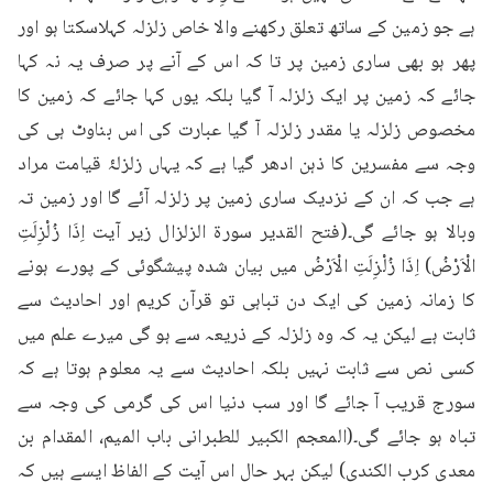
ہے جو زمین کے ساتھ تعلق رکھنے والا خاص زلزلہ کہلاسکتا ہو اور 
پھر ہو بھی ساری زمین پر تا کہ اس کے آنے پر صرف یہ نہ کہا 
جائے کہ زمین پر ایک زلزلہ آ گیا بلکہ یوں کہا جائے کہ زمین کا 
مخصوص زلزلہ یا مقدر زلزلہ آ گیا عبارت کی اس بناوٹ ہی کی 
وجہ سے مفسرین کا ذہن ادھر گیا ہے کہ یہاں زلزلۂ قیامت مراد 
ہے جب کہ ان کے نزدیک ساری زمین پر زلزلہ آئے گا اور زمین تہ 
وبالا ہو جائے گی۔(فتح القدیر سورۃ الزلزال زیر آیت اِذَا زُلْزِلَتِ 
الْاَرْضُ) اِذَا زُلْزِلَتِ الْاَرْضُ میں بیان شدہ پیشگوئی کے پورے ہونے 
کا زمانہ زمین کی ایک دن تباہی تو قرآن کریم اور احادیث سے 
ثابت ہے لیکن یہ کہ وہ زلزلہ کے ذریعہ سے ہو گی میرے علم میں 
کسی نص سے ثابت نہیں بلکہ احادیث سے یہ معلوم ہوتا ہے کہ 
سورج قریب آ جائے گا اور سب دنیا اس کی گرمی کی وجہ سے 
تباہ ہو جائے گی۔(المعجم الکبیر للطبرانی باب المیم، المقدام بن 
معدی کرب الکندی) لیکن بہر حال اس آیت کے الفاظ ایسے ہیں کہ 