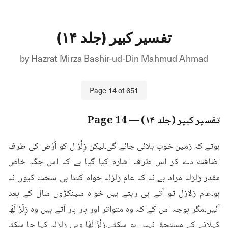
تفسیر کبیر (جلد ۱۴)
by
Hazrat Mirza Bashir-ud-Din Mahmud Ahmad
Page
14
of
651
تفسیر کبیر (جلد ۱۴)
— Page
14
ہوتے کہ زمین خوب ہلائی جائے گی۔لیکن زِلْزَال کو اَرْض کی طرف 
اضافت دے کر اس طرف اشارہ کیا گیا ہے کہ اس جگہ خاص 
مقدر زلزلہ مراد ہے نہ کہ عام زلزلہ خواہ کتنا ہی سخت کیوں نہ 
ہو۔عام زلازل تو آتے ہی رہتے ہیں خواہ سینکڑوں سال کے بعد 
آئیں۔مگر بوجہ اس کے کہ وہ متواتر اور بار بار آتے ہیں وہ زِلْزَالَھَا 
کہلانے کے مستحق نہیں ہو سکتے۔زِلْزَالَھَا وہی زلزلہ کہا جا سکتا 