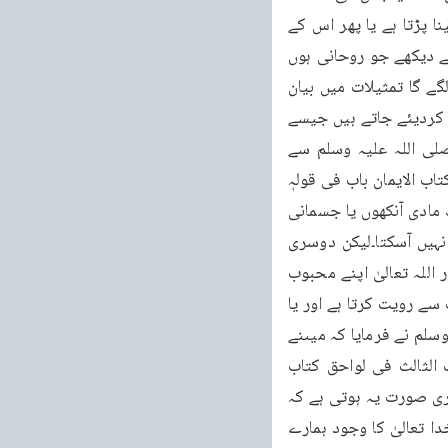
کا اندازہ لگانے سے قاصر ہوتا ہے جب اس چیز کا ذکر کیا جائے تو لازماً یا تو تمثیل سے کام لینا پڑتا ہے یا پھر اس کے 
بعض نتائج بیان کردیئے جاتے ہیں۔مثلاً کوئی بڑا عمدہ نظارہ ہو اور انسان اس کوایسے قویٰ سے دیکھے جو روحانی ہوں 
ظاہری قویٰ اس کو نہ دیکھ سکتے ہوں تو دوسروں کے سامنے جب وہ اس نظارہ کا ذکر کرنے لگے گا تمثیلات میں بیان 
کرنے کی کوشش کرے گا۔لیکن کبھی تمثیلات میں بیان کرنے کی بجائے اس چیز کے اثرات بیان کردیئے جاتے ہیں جیسے 
اللہ تعالیٰ کا وجود مادی آنکھوں سے نظر نہیں آتا۔حضرت عائشہؓ نے ایک دفعہ رسول کریم صلی اللہ علیہ وسلم سے 
دریافت کیا کہ یارسول اللہ کیا آپ نے اللہ تعالیٰ کو دیکھا ہے؟ آپ نے فرمایا نُوْرٌ اَنّٰی اَرَاہُ (مسلم کتاب الایمان باب فی قولہٖ 
علیہ السلام نُوْرٌ اَنّٰی اَرَاہُ) اللہ تعالیٰ تو ایک نور ہے اسے میں کس طرح دیکھ سکتا ہوں۔جہاں تک مادی آنکھوں یا جسمانی 
قویٰ سے اللہ تعالیٰ کو دیکھنے کا سوال ہے یہ ایک یقینی بات ہے کہ اللہ تعالیٰ کسی کو نظر نہیں آسکتا۔لیکن دوسری 
طرف اس حقیقت سے بھی انکار نہیں کیا جا سکتا کہ رویت باری تعالیٰ کا مسئلہ درست ہے اور اللہ تعالیٰ اپنے محبوب 
بندوں کو نظر بھی آ جاتا ہے۔لیکن بہر حال وہ اسی طرح نظر آتا ہے کہ یا تو انسان اس کی صفات سے رویت کرتا ہے اور یا 
کسی تمثیلی نظارہ میں اللہ تعالیٰ کے وجود کو دیکھ لیتا ہے جیسے رسول کریم صلی اللہ علیہ وسلم نے فرمایا کہ میںنے 
خدا تعالیٰ کو ایک نوجوان کی صورت میں دیکھا ہے (کنز الایمان کتاب الایمان والاسلام الباب الثالث فی لواحق کتاب 
الایمان )۔پس ایک صورت تو یہ ہوتی ہے کہ تمثیلی رنگ میں اللہ تعالیٰ کو دیکھا جائے اور دوسری صورت یہ ہوتی ہے کہ 
صفات الٰہیہ پر غور کرتے ہوئے اس کی رویت کی جائے۔جب ہم صفت رب پر غور کرتے ہیں تو خدا تعالیٰ کا وجود ہمارے 