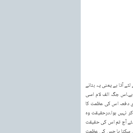
اس کے کمال پر دلالت کرتاہے یعنی شدید آواز یا شدید مصیبت۔الف لام کبھی کمال کے اظہار کے لئے آتا ہے یعنی یہ بتانے 
کے لئے کہ اس لفظ سے جو حقیقت ظاہر ہوتی ہے وہ اس مسمّٰی میں بکمال و تمام پائی جاتی ہے۔اس جگہ الف لام اسی 
مضمون کو ادا کرتا ہے اورمراد یہ ہے کہ وہ بہت بڑی مصیبت ہوگی۔پھر مَا الْقَارِعَةُ کہہ کر دوسری دفعہ اس کی عظمت کا 
اظہار کیا اور وَ مَاۤ اَدْرٰىكَ مَا الْقَارِعَةُ کہہ کر تیسری دفعہ بتایا کہ ابھی اس کی عظمت کا پورا ذکر نہیں ہوا۔درحقیقت وہ 
اتنی بڑی شے ہے کہ کوئی شخص اس کی حقیقت کو صرف الفاظ سے سمجھ ہی نہیں سکتا اس لئے آج تم اس کی حقیقت 
کو پوری طرح نہیں سمجھ سکتے۔یہ بات ظاہر ہے کہ جس چیز کی حقیقت کو انسان سمجھ نہیں سکتا یا جس کی عظمت 