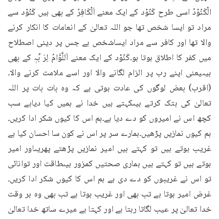
الْکَنُوْدُ اسی طرح کَنُوْد کے ایک معنے اَلْکَافِرُ کے بھی ہیں کَنُوْد سے 
مراد تو ایسا شخص تھا جو اللہ تعالیٰ کے انعامات کا انکار کرنے 
والا تھا اور کافر سے مراد ایساشخص ہے جس پر دینی اصطلاح 
میں کفر کا اطلاق ہوتا ہو۔کَنُوْد کے ایک معنے اَللَّوَّامُ لِرَ بِّہٖ کے بھی 
ہیںیعنی اپنے رب پر الزام لگانے والا اور اسے ملامت کرنے والا۔
(اقرب) بعض لوگوں کی عادت ہوتی ہے کہ وہ بات بات پر اللہ 
تعالیٰ کی ہتک کرتے ہیںکہتے ہیں خدا نے ہمیں کیا دیاہے سب 
کچھ اس نے امیروں کو دے دیا ہے۔ہم اس کا کیوں شکر ادا کریں۔
ہم کیوں نمازیں پڑھیں۔ہمارے سر پر اس نے کون سا احسان کیا ہے 
غریب ہوتے ہیں تو کہتے ہیں امیر نمازیں پڑھتے پھریںاور امیر 
ہوتے ہیں تو کہتے ہیں ہماری صحتیں کمزور ہیںطاقت اور توانائی 
تو اس نے غریبوں کو دے دی ہے ہم اس کا کیوں شکر ادا کریں۔
غرض امیر ہوتا ہے تب بھی اور غریب ہوتا ہے تب بھی وہ ہر وقت 
خدا تعالیٰ پر عیب لگاتا رہتا ہے اور کہتا ہے میرے ساتھ خدا تعالیٰ 