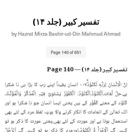
تفسیر کبیر (جلد ۱۴)
by
Hazrat Mirza Bashir-ud-Din Mahmud Ahmad
Page
140
of
651
تفسیر کبیر (جلد ۱۴)
— Page
140
اِنَّ الْاِنْسَانَ لِرَبِّهٖ لَكَنُوْدٌۚ۰۰۷ انسان یقیناً اپنے رب کا بڑا ہی نا شکرا 
ہے۔حلّ لُغات۔اَلْکَنُوْدُ۔اَلْکَنُوْدُ: اَلْکَفُوْرُ یَسْتَوِیْ فِیْہِ الْمُذَکَّرُ وَالْمُؤَنَّثُ۔
کَنُوْد کے معنے کَفُوْر کے ہیں یعنی ایسا انسان جو نا شکرا ہو اور 
اللہ تعالیٰ کے انعامات کا انکار کرنے والا ہو۔یہ لفظ مرد کے لئے بھی 
استعمال ہوتا ہے اور عورت کے لئے بھی۔یعنی عورت کا ذکر ہو تو 
کہیں گے اَلْاِمْرَأَ ۃُ الْکَنُوْدُ۔اورمرد کا ذکر ہو تو کہیں گے اَلرَّجُلُ 