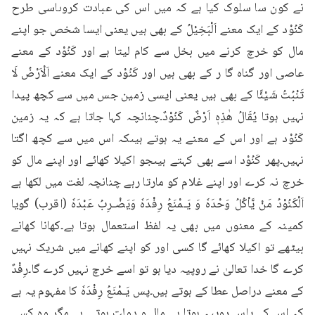
نے کون سا سلوک کیا ہے کہ میں اس کی عبادت کروںاسی طرح 
کَنُوْد کے ایک معنے اَلْبَخِیْلُ کے بھی ہیں یعنی ایسا شخص جو اپنے 
مال کو خرچ کرنے میں بخل سے کام لیتا ہے اور کَنُوْد کے معنے 
عاصی اور گناہ گا ر کے بھی ہیں اور کَنُوْد کے ایک معنے اَلْاَرْضُ لَا 
تَنْبُتُ شَیْئًا کے بھی ہیں یعنی ایسی زمین جس میں سے کچھ پیدا 
نہیں ہوتا یُقَالُ ھٰذِہٖ اَرْضٌ کَنُوْدٌ۔چنانچہ کہا جاتا ہے کہ یہ زمین 
کَنُوْد ہے اور اس کے معنے یہ ہوتے ہیںکہ اس میں سے کچھ اگتا 
نہیں۔پھر کَنُوْد اسے بھی کہتے ہیںجو اکیلا کھائے اور اپنے مال کو 
خرچ نہ کرے اور اپنے غلام کو مارتا رہے چنانچہ لغت میں لکھا ہے 
اَلْکَنُوْدُ مَنْ یَّاْکُلُ وَحْدَہٗ وَ یَـمْنَعُ رِفْدَہٗ وَیَضْـرِبُ عَبْدَہٗ (اقرب) گویا 
کمینہ کے معنوں میں بھی یہ لفظ استعمال ہوتا ہے۔کھانا کھانے 
بیٹھے تو اکیلا کھائے گا کسی اور کو اپنے کھانے میں شریک نہیں 
کرے گا خدا تعالیٰ نے روپیہ دیا ہو تو اسے خرچ نہیں کرے گا۔رِفْدٌ 
کے معنے دراصل عطا کے ہوتے ہیں۔پس یَـمْنَعُ رِفْدَہٗ کا مفہوم یہ ہے 
کہ اس کے پاس روپیہ ہوتا ہے مال و دولت ہوتی ہے مگر وہ کسی 