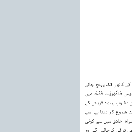
آجائے تو تم حملہ نہ کرو اور اگر تم نے حملہ کرنا ہے تو ضروری ہے کہ تمہاری اذان کی آواز ان کے کانوں تک پہنچ جائے 
اور انہیں معلوم ہو جائے کہ مسلمان حملہ کرنے کے لئے آگئے ہیںسوتے دشمن پر حملہ نہیں کرنا۔پس فَالْمُوْرِيٰتِ قَدْحًا میں 
صحابہؓ کے اعلیٰ درجہ کے اخلاق کی طرف اشارہ کیا گیا ہے اور بتایا گیا ہے کہ آج مکہ میںمسلمان مغلوب ہیںوہ قریش کے 
بڑے بڑے رئووسا کی نگاہ میں مقہور اور ذلیل ہیں۔دشمن اٹھتا ہے اور انہیں بے دریغ تکالیف دینا شروع کر دیتا ہے اسے 
کسی خُلق کی پروا نہیںوہ اپنا واحد مقصد یہ سمجھتا ہے کہ کسی طرح مسلمانوں کو دکھ دے خواہ اخلاق میں سے کوئی 
ایک خُلق بھی اس کے پاس نہ رہے۔مگر یاد رکھو ایک دن یہ بےکس اور کمزور نظر آنے والے لوگ بھی ترقی کرجائیں گے اور 