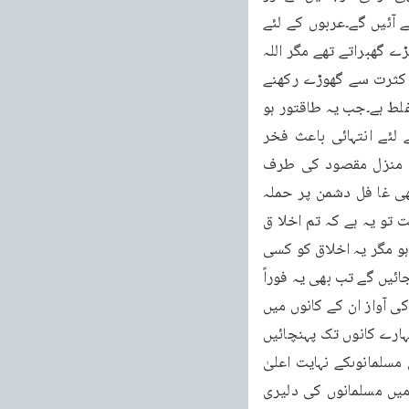
اونٹوں کی بجائے گھوڑوں پر سوار ہو کر اپنی جانیں خدا تعالیٰ کی راہ میں قربان کرنے کے لئے آئیں گے۔عربوں کے لئے 
گھوڑا عجیب چیز تھی صرف نجدیوں کے پاس گھوڑے ہوا کرتے تھے اور نجدیوں سے مکہ والے بڑے گھبراتے تھے مگر اللہ 
تعالیٰ پیشگوئی کرتا ہے کہ ایک دن آنے والا ہے جب مسلمان طاقتور ہو جائیں گے اور اپنے پاس کثرت سے گھوڑے رکھنے 
لگیں گے تم سمجھتے ہو کہ چونکہ مسلمان کمزور ہیں اس لئے جانیں دے رہے ہیں مگر یہ با لکل غلط ہے۔جب یہ طاقتور ہو 
جائیں گے،جب یہ گھڑ چڑھے سوار بن جائیں گے اس وقت بھی یہ اپنی جانیںقربان کرنا اپنے لئے انتہائی باعث فخر 
سمجھیں گے اور ان میں اس قدر جوش ہو گا کہ وہ اپنے گھوڑوں کو ایڑیاں مارتے اور انہیں منزل مقصود کی طرف 
دوڑاتے چلے جائیں گے۔مگر دوسری طرف ان کے اخلاق ایسے اعلیٰ درجہ کے ہوں گے کہ وہ کبھی غا فل دشمن پر حملہ 
نہیں کریں گے، کبھی رات کو حملہ نہیں کریں گے، کبھی اچانک حملہ نہیں کریں گے۔تمہاری حالت تو یہ ہے کہ تم اخلا ق 
کی پروا تک نہیں کرتے جب بھی کوئی مسلمان تمہارے قابو آجائے تم اسے مارنے پیٹنے لگ جاتے ہو مگر یہ اخلاق کو کسی 
حالت میں بھی نظر انداز نہیں کریں گے جب یہ طاقتور ہو جائیں گے، جب یہ گھڑ چڑھے سوار ہوجائیں گے تب بھی یہ فوراً 
حملہ نہیں کردیں گے بلکہ جب آئیں گے رات بھر انتظار کریں گے صبح کے وقت اگر تمہاری اذان کی آواز ان کے کانوں میں 
آئے گی تو یہ تم پر حملہ نہیں کریں گے اور اگر تمہاری اذان نہیں ہو گی تو اپنی اذان کی آواز تمہارے کانوں تک پہنچائیں 
گے تاکہ تم ہوشیار اور بیدار ہو جائو اور مقابلہ کے لئے تیار ہو کر باہر نکلو۔غرض اس آیت میں مسلمانوںکے نہایت اعلیٰ 
درجہ کے اخلاق کی طرف اشارہ کیا گیا ہے۔پھر صرف اخلاق کی طرف ہی نہیں بلکہ اس آیت میں مسلمانوں کی دلیری 