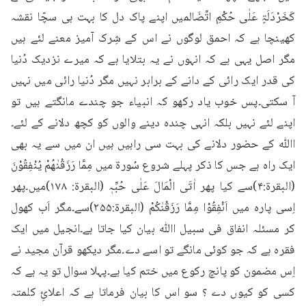
کَخَرْدَلَۃٍ عَلٰی حُکْمِ اتِّضَالمیں اپنے پاک دل کا بہت ہی سچّا نقشہ 
کھینچا ہے کہ احمق لوگوں نے اس کے شِرک آمیز معنے لئے ہیں 
مگر اصل یہی ہے کہ انہوں نے یہ بتلایا ہے کہ میرے نزدیک دُنیا 
کی قدر ایک رائی کے دانے کے برابر نہیں مگر دُنیا رائی میں نہیں 
آ سکتی۔پس خوب یاد رکھو کہ انبیاء جو چندے مانگتے ہیں تو 
اپنے لئے نہیں بلکہ انہی چندہ دینے والوں کو کچھ دلانے کے لئے۔
اﷲ کے حضور دلانے کی بہت سی راہیں ہیں ان میں سے یہ بھی 
ایک راہ ہے جس کا ذکر پہلے شروع سُورۃ میں مِمَّا رَزَقْنٰھُمْ یُنْفِقُوْنَ 
(البقرۃ:۴)سے کیا پھر اٰتَی الْمَالَ عَلٰی حُبِّہٖ (البقرۃ: ۱۷۸)میں۔پھر 
اِسی پارہ میں اَنْفِقُوْا مِمَّا رَزَقْنٰکُمْ (البقرۃ:۲۵۵)سے۔مگر اَب کھول 
کر مسئلہ انفاق فی سبیل اﷲ بیان کیا جاتا ہے۔انجیل میں ایک 
فقرہ ہے کہ جو کوئی مانگے تو اسے دے۔مگر دیکھو قرآن مجید نے 
اِس مضمون کو پانچ رکوع میں ختم کیا ہے۔پہلا سوال تو یہ ہے کہ 
کسی کو کیوں دے ؟ سو اس کا بیان فرماتا ہے کہ اعلائِ کلمتہ 