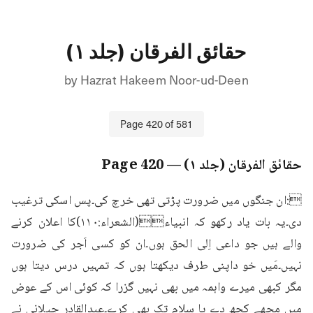
حقائق الفرقان (جلد ۱)
by
Hazrat Hakeem Noor-ud-Deen
Page
420
of
581
حقائق الفرقان (جلد ۱)
— Page
420
:ان جنگوں میں ضرورت پڑتی تھی خرچ کی۔پس اسکی ترغیب 
دی۔یہ بات یاد رکھو کہ انبیاء(الشعراء:۱۱۰)کا اعلان کرنے 
والے ہیں جو داعی اِلی الحق ہوں۔ان کو کسی اَجر کی ضرورت 
نہیں۔مَیں خو داپنی طرف دیکھتا ہوں کہ تمہیں درس دیتا ہوں 
مگر کبھی میرے واہمہ میں بھی نہیں گزرا کہ کوئی اس کے عوض 
میں مجھے کچھ دے یا سلام تک بھی کرے۔عبدالقادر جیلانی نے 