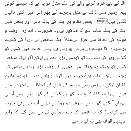
اﷲکے لئے۔خرچ کرنے والے کی ایک مثال تو یہ ہے کہ جیسے کوئی 
بیج زمین میں ڈالتا ہے مثل باجرے کے پھر اس میں کئی بالیاں 
لگتی ہیں۔ : بعض مقام پر ایک کے بدلہ دس اور بعض میں 
ایک کے بدلہ سات سَو کا مذکور ہے۔یہ ضرورت ، اندازہ ، وقت و 
موقع کے لحاظ سے فرق ہے۔مثلاً ایک شخص ہے دریا کے کنارے 
پر۔سردی کا موسم ہے۔بارش ہو رہی ہے۔ایسی حالت میں کِسی کو 
گلاس پھر کر دے دے تو کونسی بڑی بات ہے لیکن اگر ایک شخص 
کسی کو جبکہ وہ جنگل میں دوپہر کے وقت تڑپ رہا ہے پیاس کی 
وجہ سے جاں بلب ہو۔مُحرقہ میں گرفتار۔پانی دیدے تو وہ عظیم 
الشّان نیکی ہے۔پس اِسی قبسم کے فرق کے لحاظ سے اجروں میں 
فرق ہے۔رابعہ کا ایک قِصّہ لکھا ہے کہ ان کے گھر میں بیس آدمی 
مہمان آ گئے گھر میں صرف دو روٹیاں تھیں آپ نے اپنی جاریہ 
سے کہا۔جاؤ کہ یہ فقیر کو دے دو۔اُس نے دل میں کہا کہ زاہد 
عابدبیوقوف بھی پَر لے درجے