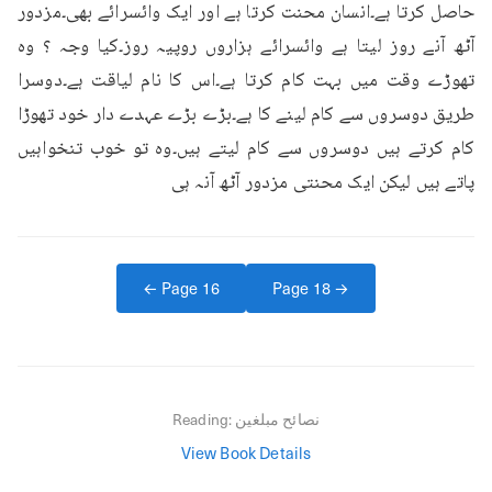
حاصل کرتا ہے۔انسان محنت کرتا ہے اور ایک وائسرائے بھی۔مزدور 
آٹھ آنے روز لیتا ہے وائسرائے ہزاروں روپیہ روز۔کیا وجہ ؟ وہ 
تھوڑے وقت میں بہت کام کرتا ہے۔اس کا نام لیاقت ہے۔دوسرا 
طریق دوسروں سے کام لینے کا ہے۔بڑے بڑے عہدے دار خود تھوڑا 
کام کرتے ہیں دوسروں سے کام لیتے ہیں۔وہ تو خوب تنخواہیں 
پاتے ہیں لیکن ایک محنتی مزدور آٹھ آنہ ہی
← Page
16
Page
18
→
نصائح مبلغین
Reading:
View Book Details