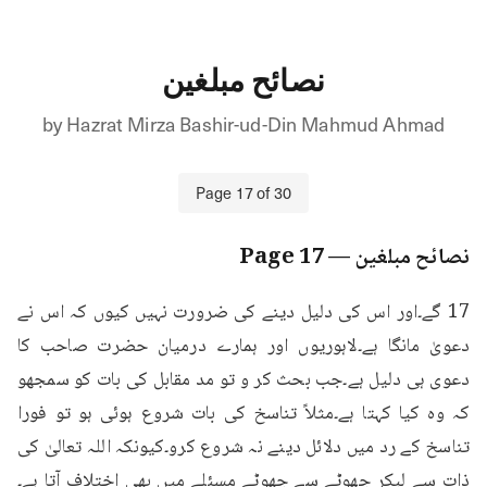
نصائح مبلغین
by
Hazrat Mirza Bashir-ud-Din Mahmud Ahmad
Page
17
of
30
نصائح مبلغین
— Page
17
17 گے۔اور اس کی دلیل دینے کی ضرورت نہیں کیوں کہ اس نے 
دعویٰ مانگا ہے۔لاہوریوں اور ہمارے درمیان حضرت صاحب کا 
دعوی ہی دلیل ہے۔جب بحث کر و تو مد مقابل کی بات کو سمجھو 
کہ وہ کیا کہتا ہے۔مثلاً تناسخ کی بات شروع ہوئی ہو تو فورا 
تناسخ کے رد میں دلائل دینے نہ شروع کرو۔کیونکہ اللہ تعالیٰ کی 
ذات سے لیکر چھوٹے سے چھوٹے مسئلے میں بھی اختلاف آتا ہے۔