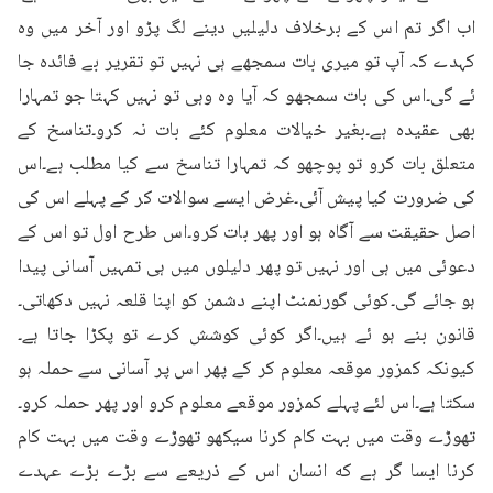
اب اگر تم اس کے برخلاف دلیلیں دینے لگ پڑو اور آخر میں وہ 
کہدے کہ آپ تو میری بات سمجھے ہی نہیں تو تقریر بے فائدہ جا 
ئے گی۔اس کی بات سمجھو کہ آیا وہ وہی تو نہیں کہتا جو تمہارا 
بھی عقیدہ ہے۔بغیر خیالات معلوم کئے بات نہ کرو۔تناسخ کے 
متعلق بات کرو تو پوچھو کہ تمہارا تناسخ سے کیا مطلب ہے۔اس 
کی ضرورت کیا پیش آئی۔غرض ایسے سوالات کر کے پہلے اس کی 
اصل حقیقت سے آگاہ ہو اور پھر بات کرو۔اس طرح اول تو اس کے 
دعوئی میں ہی اور نہیں تو پھر دلیلوں میں ہی تمہیں آسانی پیدا 
ہو جائے گی۔کوئی گورنمنٹ اپنے دشمن کو اپنا قلعہ نہیں دکھاتی۔
قانون بنے ہو ئے ہیں۔اگر کوئی کوشش کرے تو پکڑا جاتا ہے۔
کیونکہ کمزور موقعہ معلوم کر کے پھر اس پر آسانی سے حملہ ہو 
سکتا ہے۔اس لئے پہلے کمزور موقعے معلوم کرو اور پھر حملہ کرو۔
تھوڑے وقت میں بہت کام کرنا سیکھو تھوڑے وقت میں بہت کام 
کرنا ایسا گر ہے که انسان اس کے ذریعے سے بڑے بڑے عہدے 