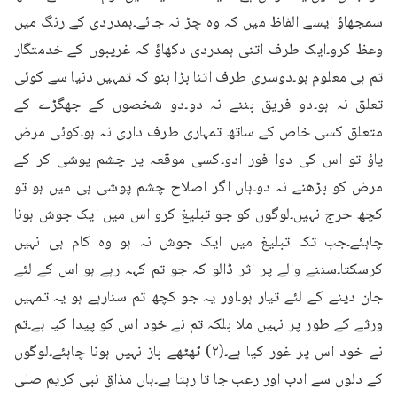
سمجھاؤ ایسے الفاظ میں کہ وہ چڑ نہ جائے۔ہمدردی کے رنگ میں 
وعظ کرو۔ایک طرف اتنی ہمدردی دکھاؤ کہ غریبوں کے خدمتگار 
تم ہی معلوم ہو۔دوسری طرف اتنا بڑا بنو کہ تمہیں دنیا سے کوئی 
تعلق نہ ہو۔دو فریق بننے نہ دو۔دو شخصوں کے جھگڑے کے 
متعلق کسی خاص کے ساتھ تمہاری طرف داری نہ ہو۔کوئی مرض 
پاؤ تو اس کی دوا فور ادو۔کسی موقعہ پر چشم پوشی کر کے 
مرض کو بڑھنے نہ دو۔ہاں اگر اصلاح چشم پوشی ہی میں ہو تو 
کچھ حرج نہیں۔لوگوں کو جو تبلیغ کرو اس میں ایک جوش ہونا 
چاہئے۔جب تک تبلیغ میں ایک جوش نہ ہو وہ کام ہی نہیں 
کرسکتا۔سننے والے پر اثر ڈالو کہ جو تم کہہ رہے ہو اس کے لئے 
جان دینے کے لئے تیار ہو۔اور یہ جو کچھ تم سنارہے ہو یہ تمہیں 
ورثے کے طور پر نہیں ملا بلکہ تم نے خود اس کو پیدا کیا ہے۔تم 
نے خود اس پر غور کیا ہے۔(۲) ٹھٹھے باز نہیں ہونا چاہئے۔لوگوں 
کے دلوں سے ادب اور رعب جا تا رہتا ہے۔ہاں مذاق نبی کریم صلی 