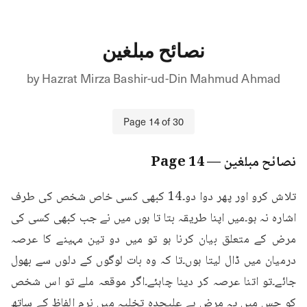
نصائح مبلغین
by
Hazrat Mirza Bashir-ud-Din Mahmud Ahmad
Page
14
of
30
نصائح مبلغین
— Page
14
تلاش کرو اور پھر دوا دو۔14 کبھی کسی خاص شخص کی طرف 
اشارہ نہ ہو۔میں اپنا طریقہ بتا تا ہوں میں نے جب کبھی کسی کی 
مرض کے متعلق بیان کرنا ہو تو میں دو تین مہینے کا عرصہ 
درمیان میں ڈال لیتا ہوں۔تا کہ وہ بات لوگوں کے دلوں سے بھول 
جائے۔تو اتنا عرصہ کر دینا چاہئے۔اگر موقعہ ملے تو اس شخص 
کو جس میں یہ مرض ہے علیحدہ تخلیہ میں نرم الفاظ کے ساتھ 