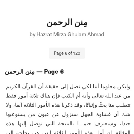
مِنن الرحمن
by
Hazrat Mirza Ghulam Ahmad
Page
6
of
120
6
— Page
مِنن الرحمن
وليكن معلوما أننا لكي نصل إلى حقيقة أن القرآن الكريم 
من عند الله تعالى وأنه أم الكتب فإن هناك ثلاثة أمور فقط 
تتطلب منا بحثًـ وإثباتًا، وقد ذكرنا هذه الأمور الثلاثة آنفا، ولا 
شك أن غشاوة الجهل ستزول عن عيون من يستوعبها 
جيدا، وسيعترف حتمـــا بالنتيجة التي توصل إليها هذه 
الوقائع. إن أول هذه الأمور الثلاثة التي هي بحاجة إلى 