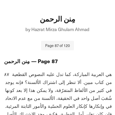
مِنن الرحمن
by
Hazrat Mirza Ghulam Ahmad
Page
87
of
120
87
— Page
مِنن الرحمن
۸۷ هي العربية المباركة، كما تدل عليه النصوص القطعية 
من كتاب مبين. ألا تنظر إلى اشتراك الألسنة؟ فإنه يوجد 
في كثير من الألفاظ المتفرّقة، ولا يمكن هذا إلا بعد كونها 
شُعَبَ أصل واحد في الحقيقة، الألسنة من مع عدم الاتحاد 
في وإنكارها كإنكار العلوم الحسّية والأمور الثابتة المرئية. 
فإن كان تغاير أول الفطرة، فكيف وجد الاشتراك الأصل 