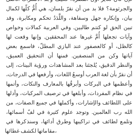
والجرثومة؟ فلا بد من أن نقرّ بلسان، هي أُمُّ كلّها لكمال 
بيان، وإنكاره جهل وسفاهة، واللَّدَدُ تحكم ومكابرة، وقد 
تبين الحق لو كنتم طالبين. وفي العربية كمالات وخواص 
وآيات تجعلها أُمَّ غيرها عند المحققين. وإنها وقعت لها 
كالظل، أو كالعصفور عند البازي المطلّ، فاسمع بعض 
آياتها وكن من المنصفين. فمنها أن التحقيق العميق، 
والنظر الدقيق، يُلجئنا بعد المشاهدات ورؤية البينات، إلى 
أن نقرّ بأن لغة العرب أوسعُ اللغات، وأرفعها في الدرجات، 
وأعظمها في البركات وأبرقُها بالمعارف والنكات، وأتمها 
في نظام المفردات، وأبلغها في ترصيف المركبات، وأدلها 
على اللطائف والإشارات، وأكملها في جميع الصفات، من 
الله رب العالمين. وتوجد علوم كثيرة في لفّ أسمائها، 
وتلمع لطائف في تراكيبها وطرق أدائها، وسنذكرها في 
مقاماتها لكشف غطائها،