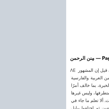
— Pa
مِنن الرحمن
ΛΕ اصطلاح لهذه الفرقة، ولا اعتبار به به عند نظر الحقيقة، فانظر كالمبصرين. جميع وإن قيل إن المشهور 
بين العامة من أهل الملة، أن الله علم آدم اللغات المختلفة، فكان ينطق بكل لغة من العربية والفارسية 
وغيرها من الألسنة، فجوابه أن هذا خطأ نَشَأ من الغفلة، لا يلتفت إليه أحد من أهل الخبرة، بما خالف أمرًا 
ثبت بالبداهة، وما هو إلا زعم الغافلين. بل العربية هي اللسان من مستأنف الأيام ومستطرفها، وليس غيرها 
إلا كمَرْجانٍ مِن دُرَرِ صَدَفِها. وأنت تعلم أن القرآن والتوراة قد أثبتا ما قلنا وأكملا الإثبات. ألا تعلم ما جاء في 
الإصحاح الحادي العشر من "التكوين"، فإنه شهد أن اللسان كانت واحدة في الأرضين ثم اختلفوا ببابل 