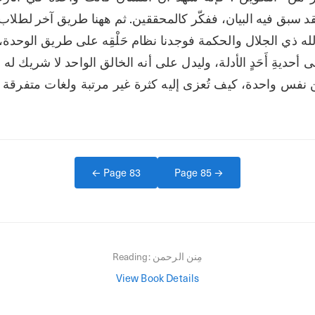
← Page
83
Page
85
→
مِنن الرحمن
Reading:
View Book Details