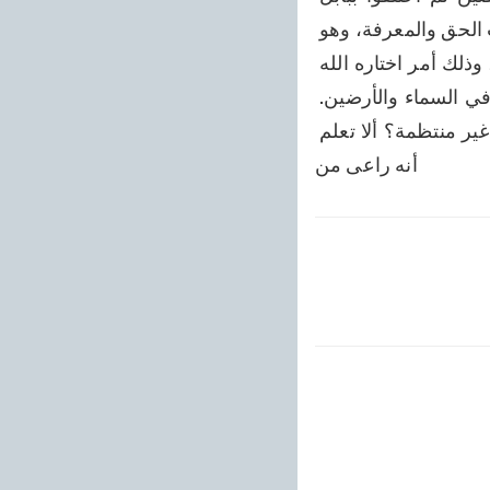
مُعرقين. وأما القرآن فقد سبق فيه البيان، ففكّر كالمحققين. ثم ههنا طريق آخر لطلاب الحق والمعرفة، وهو 
أنا إذا نظرنا في سنن الله ذي الجلال والحكمة فوجدنا نظام حَلْقِه على طريق الوحدة، وذلك أمر اختاره الله 
لهداية البرية، ليكون على أحديةِ أَحَدٍ الأدلة، وليدل على أنه الخالق الواحد لا شريك له في السماء والأرضين. 
فالذي خلق الإنسان من نفس واحدة، كيف تُعزى إليه كثرة غير مرتبة ولغات متفرقة غير منتظمة؟ ألا تعلم 
أنه راعى من