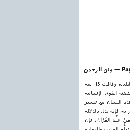
— Pa
مِنن الرحمن
الكاملة، وأنها أحاطت كل ما اشتدّت إليه الحاجة، وتصوبت مطرها بقدر ما اقتضت البلدة، وفاقت كل لغة 
في إبراز ما في الضمائر، على وساوَى الفطرة البشرية كتساوي الدوائر. وكل ما اقتضته القوى الإنسانية 
وابتغته التصورات الإنسية، وكل ما طلبه حوائج فطرة الإنسان، فيحاذيها مفردات هذه اللسان مع تيسير 
النطق وإلقاء الأثر الجنان، فاتبع ما جاءك من اليقين. ثم سياق هذه الآية يزيدك في الدراية، فإنه يدل بالدلالة 
القطعية على ما قلنا من الأسرار الخفية، لتكون من الموقنين. فتفكر في آية الرَّحْمَنُ عَلَّمَ الْقُرْآنَ، فإن 
الغرض فيها ذكر الفرقان والحث على التلاوة والإمعان، ولا يحصل هذا الغرض إلا بعد تعلُّم العربية والمهارة 