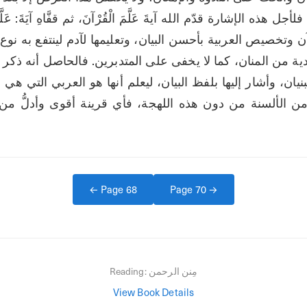
← Page
68
Page
70
→
مِنن الرحمن
Reading:
View Book Details