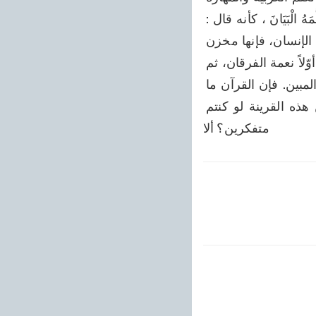
التامة في هذه اللهجة، فلأجل هذه الإشارة قدّم الله آيةَ عَلَّمَ الْقُرْآنَ، ثم قفَّاهِ آيَةَ: عَلَّمَهُ الْبَيَانَ ، كأنه قال : 
المنّة متتانِ تنزيل القرآن وتخصيص العربية بأحسن البيان، وتعليمها لآدم لينتفع به نوع الإنسان، فإنها مخزن 
علوم عالية وهدايات أبدية من المنان، كما لا يخفى على المتدبرين. فالحاصل أنه ذكر أوّلاً نعمة الفرقان، ثم 
ذكر نعمة أخرى لها كالبنيان، وأشار إليها بلفظ البيان، ليعلم أنها هو العربي التي هي المبين. فإن القرآن ما 
جعَل البيان صفة أحد من الألسنة من دون هذه اللهجة، فأي قرينة أقوى وأدلُّ من هذه القرينة لو كنتم 
متفكرين؟ ألا