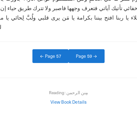
ل
← Page
57
Page
59
→
مِنن الرحمن
Reading:
View Book Details