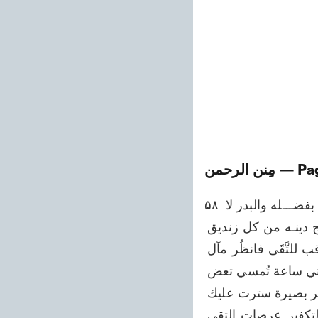
— Pa
مِنن الرحمن
۵۸ لا يبصر إنا نشاهــــد حســـنه وجمــــاله وملاحةً في مُقْلةٍ كَحْلاء بدر من الله الكــريم بفضـــله والبدر لا 
يغسو بلغــــي ضراء الكُفَّارُ نور جماله والموتُ خير من حياة غشاء إنا بــراء في مناهج دينـه من كل زنديق 
عـــــدو دهــــاء نختار آثار النبي وأمــره نقفُو كتاب الله لا الآراء يا مُكْفِرِي إِن العواقب للتَّقَى فانظُر مآل 
الأمر كالعقلاء إني أراك تميس بالخيلاء أنسيت يومَ الظعن والإسراء تب أيها الغالي وتأتي ساعة تُمسي تعض 
يمينك الشلّاء أفتضربنَّ على الصفاة زجـــاجة هون عليك ولا تمت بإباء غرتك أقوال بغير بصيرة سترت عليك 
حقيقة الأنباء إن السُّموم لَشَرُّ ما في العالَمِ ومن السمـــوم غوائلُ الآراء جاوزت بالتكفير عرصات التقى 