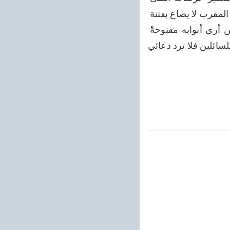
أشققت قلبي أو رأيت خفائي تأتيك آياتي فتعرف وجهها فاصبر ولا تترك طريق حياء إن المقرب لا يضاع بفتنة 
والأجر يُكتب عند كل بلاء يا ربنا افتح بيننا بكرامة يا مَن يرى قلبي ولُبَّ لِحائي يا من أرى أبوابه مفتوحةً 
لسائلين فلا ترد دعائي