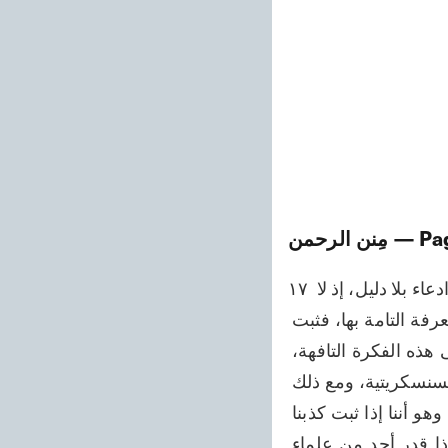
— Pa
مِنن الرحمن
۱۷ يقول - فراراً من المواجهة - إن ادعاءك بوجود هذه الفضائل الخمس في العربية خاصةً ادعاء بلا دليل، إذ لا 
تصح هذه الدعوى إلا إذا كانت عندك معرفة تامة بالسنسكريتية، وما دمت لا تملك المعرفة التامة بها، فثبت 
أن دعواك قاصرة، وهناك احتمال أن يظهر زيفها عند التحقيق. ورغم أننا قد رددنا على هذه الفكرة التافهة، 
وبينا أن البحوث علماء اللغة التي نقدمها هنا قد قام بها جماعة من العلماء الذين بينهم السنسكريتية، ومع ذلك 
فنقدم هنا إتماما للحجة عليهم بشكل كامل طريقًا للفصل لا يمكن أن يتهرب منه أحد، وهو أننا إذا ثبت كذبنا 
في دعوانا بوجود هذه الفضائل الخمس الفريدة والمذكورة آنفا في اللغة العربية، وإذا قدر أحد من علماء 