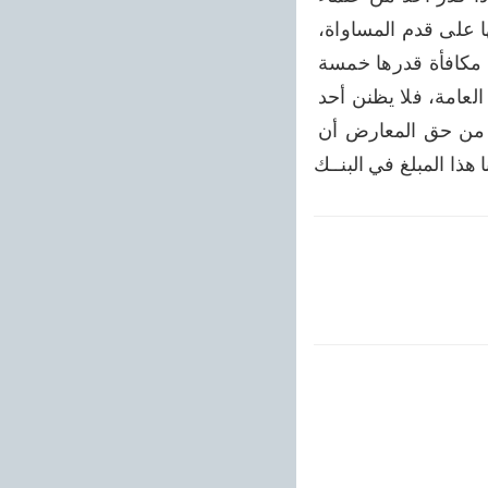
السنسكريتية على أن يثبت أن لغته أيضًا تتحلى بهذه المزايا مثل العربية وشريكة معها على قدم المساواة، 
أو غالبة عليها في هذا المجال، فإننا نعده وعدا قطعيـــا بأن ندفع له أن - على الفور - مكافأة قدرها خمسة 
آلاف روبية. علمًا وعدنا بالجائزة ليس من قبيل الإعلانات التافهة الزائفة التي يقوم بها العامة، فلا يظنن أحد 
ويقول: إنها مجرد ادعاء وثرثرة لسان، فمن يعطي ومن يأخذ؟! كلا، بل إننا نعلن أن من حق المعارض أن 
هذا المبلغ في البنــك