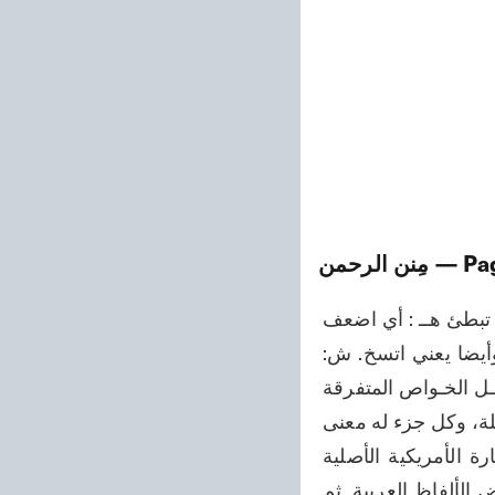
— Pa
مِنن الرحمن
ل: أي اقترب. ع: أي احفظ. إ: أي عِدْ وعدًا. خ: أي اقصد في مشيتك، فلا تسرع فيها ولا تبطئ هــ : أي اضعف 
وتمزق. د: أي أد الدية. . (أي غرامة القتل). ر: أي اشتعل واتَّقِدْ واخرج من القداحة، وأيضا يعني اتسخ. ش: 
اعمل الوشي على ثيابك. نِ: تَكاسَلْ. ومن عجائب اللغة العربية أنها تجمع في نفسها كـــل الخـواص المتفرقة 
في اللغات الأخرى. فمن خواص بعض اللغات كالصينية مثلاً أن كل كلماتها أجزاء مستقلة، وكل جزء له معنى 
مستقل في مکانه، وهذه الخاصية توجد في العربية أيضا. ويقال أن كلمات لغة القارة الأمريكية الأصلية 
متكونة من أجزاء كثيرة لا معنى لها في حد ذاتها، وهذه الخاصية موجودة أيضا في بعض الألفاظ العربية. ثم 