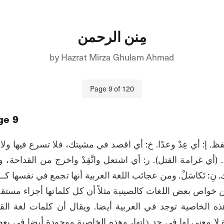
مِنن الرحمن
by
Hazrat Mirza Ghulam Ahmad
Page
9
of
120
ge
9