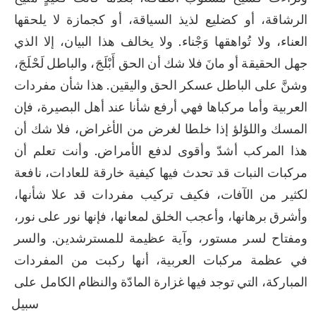
الرشاقة، أو كضليع لذيذ السياقة، أو كجمازة لا يلحقها 
العناء، ولا تُواهقها وَجْناء. ولا يخالف هذا البيان، إلا الذي 
جهل الحقيقة أو مانَ فلا شك أن الحق أَبْلَجَ، والباطل لَحْلَجَ، 
وشنَّ على الباطل عسكر الحق واليقين. هذا شأن مفردات 
العربية وأما مركباها فهي أرفع شأنا عند أهل البصيرة، فإن 
المسك واللؤلؤ إذا خلطا لغرض من الأغراض، فلا شك أن 
هذا المركب أشدّ وأقوى لدفع الأمراض. وأنت تعلم أن 
مركبات النبات قد تحدث فيها كيفية خارقة للعادات، نافعة 
لكثير من الآفات، فكيف تركيب مفردات قد علا شأنها، 
وأشرق برهانها، وأعجب الخلق لمعانها، فإنها نور على نور، 
ومفتاح لسر مستور، وآية عظيمة للمسترشدين. والسر 
في عظمة مركبات العربية، أنها ركبت من المفردات 
المباركة، التي توجد فيها غزارة المادّة والنظام الكامل على 
سبيل