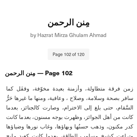
مِنن الرحمن
by
Hazrat Mirza Ghulam Ahmad
Page
102
of
120
102
— Page
مِنن الرحمن
زمن فرقة متطاولة، وأزمنة بعيدة مخوّفة، وقفَل كما 
سافر بصحة وسلامة، وصلاح ، وعافية، ومنها ما غيرها حَرُّ 
السَّقام، حتى بلغ إلى الاخترام، وصارت كالجنائز، بعدما 
كانت من أهل الجوائز، وظهرت بوجه مسنون، بعدما كانت 
كدر مكنون، وذهب حسنُها وبهاؤها، وغاب نورها وضياؤها 
وتراءت كشيخ مسلوب الطاقة، بعدما كانت كغيدٍ مليح 